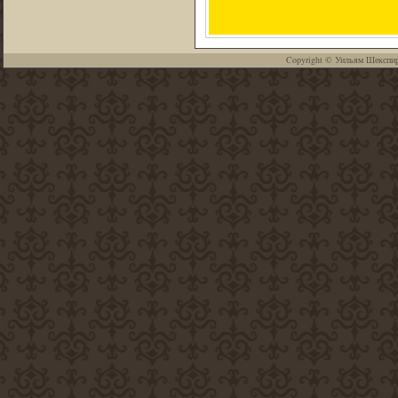
Copyright ©
Уильям Шекспи