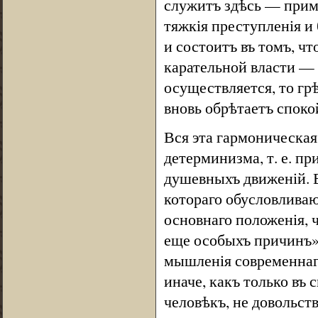
служитъ здѣсь — примѣ
тяжкія преступленія и 
и состоитъ въ томъ, чт
карательной власти — в
осуществляется, то гр
вновь обрѣтаетъ спокой
Вся эта гармоническая
детерминизма, т. е. п
душевныхъ движеній. 
котораго обусловливаю
основнаго положенія, 
еще особыхъ причинъ»
мышленія современнаго
иначе, какъ только въ 
человѣкъ, не довольст