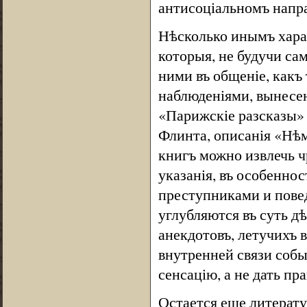
антисоціальномъ напра
Нѣсколько инымъ харак
которыя, не будучи са
ними въ общеніе, какъ
наблюденіями, вынесен
«Парижскіе разсказы» 
Флинта, описанія «Нѣм
книгъ можно извлечь 
указанія, въ особенно
преступниками и повед
углубляются въ суть д
анекдотовъ, летучихъ 
внутренней связи собы
сенсацію, а не дать п
Остается еще литерату