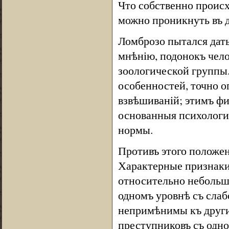
Что собственно проис
можно проникнуть въ 
Ломброзо пытался дать
мнѣнію, подонокъ чело
зоологической группы
особенностей, точно 
взвѣшиваній; этимъ ф
основанныя психологич
нормы.
Противъ этого положе
Характерные признаки
относительно небольш
одномъ уровнѣ съ сла
непримѣнимы къ други
преступниковъ съ одно