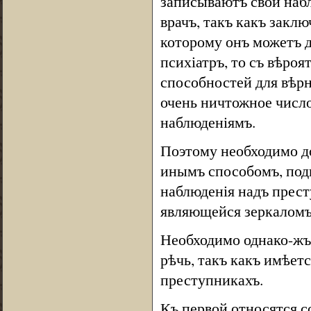
записываютъ свои набл
врачъ, такъ какъ заклю
которому онъ можетъ д
психіатръ, то съ вѣро
способностей для вѣрн
очень ничтожное числ
наблюденіямъ.
Поэтому необходимо д
инымъ способомъ, под
наблюденія надъ прест
являющейся зеркаломъ
Необходимо однако-жъ 
рѣчь, такъ какъ имѣетс
преступникахъ.
Къ первой относятся с