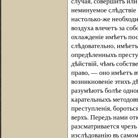
случая, совершитъ или
неминуемое слѣдствіе
настолько-же необход
воздуха влечетъ за со
охлажденіе имѣетъ пос
слѣдовательно, имѣетъ
опредѣленныхъ преступ
дѣйствій, чѣмъ собств
право, — оно имѣетъ в
возникновеніе этихъ д
разумѣютъ болѣе одно
карательныхъ методовъ
преступленія, боротьс
верхъ. Передъ нами от
разсматривается чрезъ 
изслѣдованію въ самом