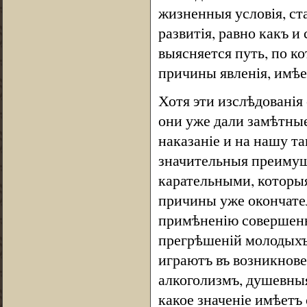
жизненныя условія, ста
развитія, равно какъ и
выясняется путь, по к
причины явленія, имѣе
Хотя эти изслѣдованія
они уже дали замѣтные
наказаніе и на нашу та
значительныя преимущ
карательными, которы
причины уже окончател
примѣненію совершенн
прегрѣшеній молодыхъ 
играютъ въ возникнове
алкоголизмъ, душевныя
какое значеніе имѣетъ