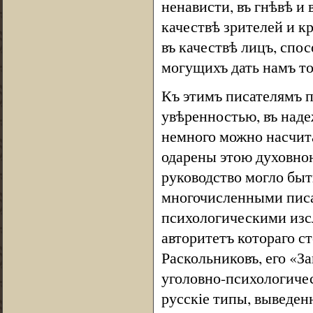
ненависти, въ гнѣвѣ и 
качествѣ зрителей и к
въ качествѣ лицъ, спо
могущихъ дать намъ т
Къ этимъ писателямъ 
увѣренностью, въ наде
немного можно насчита
одарены этою духовно
руководство могло бы
многочисленными писа
психологическими изсл
авторитетъ котораго с
Раскольниковъ, его «З
уголовно-психологиче
русскіе типы, выведен