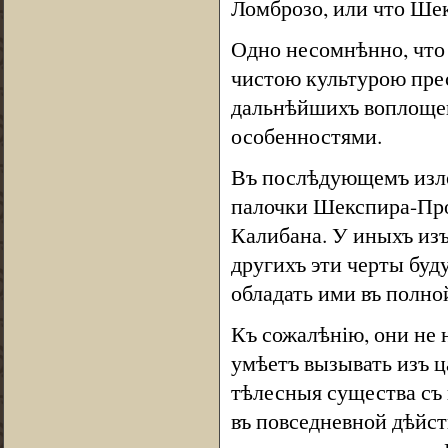
Ломброзо, или что Ше
Одно несомнѣнно, что
чистою культурою пре
дальнѣйшихъ воплощен
особенностями.
Въ послѣдующемъ изло
палочки Шекспира-Про
Калибана. У иныхъ изъ
другихъ эти черты буд
обладать ими въ полно
Къ сожалѣнію, они не 
умѣетъ вызывать изъ ца
тѣлесныя существа съ
въ повседневной дѣйс