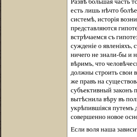
Развѣ большая часть т
есть лишь нѣчто болѣе
системѣ, исторія возни
представляются гипоте
встрѣчаемся съ гипоте
сужденіе о явленіяхъ,
ничего не знали-бы и 
вѣримъ, что человѣчес
должны строить свои в
же правъ на существова
субъективный законъ 
вытѣснила вѣру въ пол
укрѣпившіяся путемъ д
совершенно новое осн
Если воля наша зависи