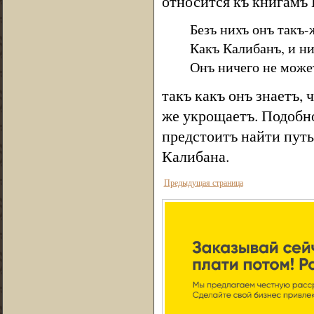
относится къ книгамъ 
Безъ нихъ онъ такъ-
Какъ Калибанъ, и н
Онъ ничего не може
такъ какъ онъ знаетъ, 
же укрощаетъ. Подобно
предстоитъ найти пут
Калибана.
Предыдущая страница