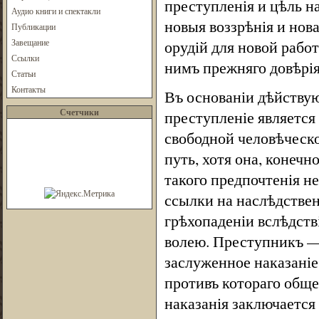
преступленія и цѣль н
Аудио книги и спектакли
новыя воззрѣнія и нов
Публикации
Завещание
орудій для новой рабо
Ссылки
нимъ прежняго довѣрія
Статьи
Контакты
Въ основаніи дѣйствую
Счетчики
преступленіе является
свободной человѣческо
путь, хотя она, конечн
такого предпочтенія н
ссылки на наслѣдствен
грѣхопаденіи вслѣдств
волею. Преступникъ — 
заслуженное наказаніе
противъ котораго обще
наказанія заключается