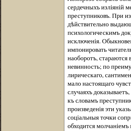
сердечныхъ изліяній м
преступниковъ. При из
дѣйствительно выдающ
психологическимъ док
исключенія. Обыкновен
импонировать читателю
наоборотъ, стараются 
невинность; по преим
лирическаго, сантимен
мало настоящаго чувст
случаяхъ доказываетъ,
къ словамъ преступник
произведенія эти указ
соціальныя точки сопр
обходится молчаніемъ