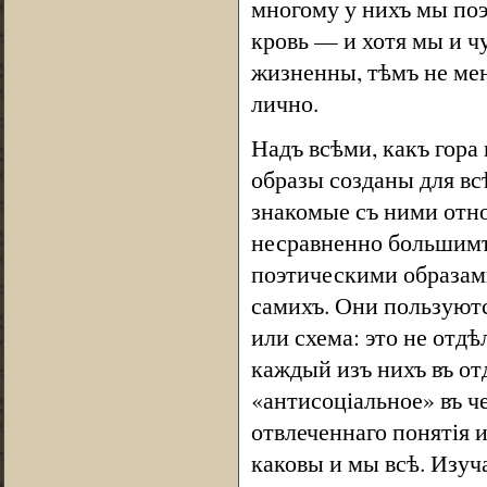
многому у нихъ мы поэ
кровь — и хотя мы и ч
жизненны, тѣмъ не мен
лично.
Надъ всѣми, какъ гора
образы созданы для вс
знакомые съ ними отн
несравненно большимъ
поэтическими образам
самихъ. Они пользуютс
или схема: это не отд
каждый изъ нихъ въ от
«антисоціальное» въ ч
отвлеченнаго понятія 
каковы и мы всѣ. Изуч