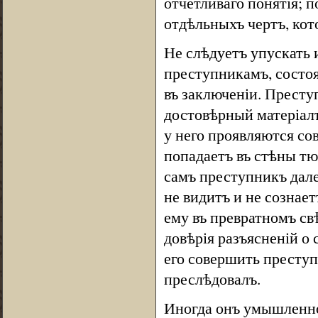
отчетливаго понятія; 
отдѣльныхъ чертъ, ко
Не слѣдуетъ упускать и
преступникамъ, состо
въ заключеніи. Престу
достовѣрный матеріалъ
у него проявляются со
попадаетъ въ стѣны тю
самъ преступникъ далее
не видитъ и не сознает
ему въ превратномъ св
довѣрія разъясненій о
его совершить преступл
преслѣдовалъ.
Иногда онъ умышленно 