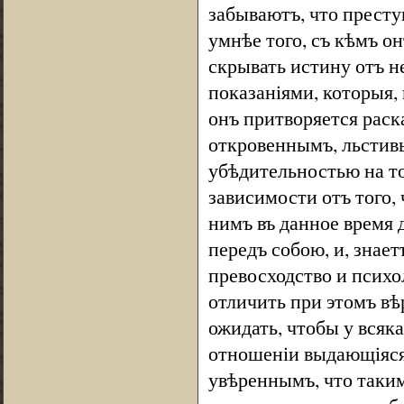
забываютъ, что престу
умнѣе того, съ кѣмъ о
скрывать истину отъ н
показаніями, которыя,
онъ притворяется ра
откровеннымъ, льстивы
убѣдительностью на то
зависимости отъ того,
нимъ въ данное время 
передъ собою, и, знает
превосходство и психо
отличить при этомъ вѣ
ожидать, чтобы у всяк
отношеніи выдающіяся 
увѣреннымъ, что таки