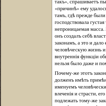
такъ», спрашиваетъ пы
«причинѣ» ему удалос
тамъ, гдѣ прежде были 
господствовала густая
непроницаемая масса.
онъ создалъ себѣ влас
законамъ, а это и дало
человѣческую жизнь и 
внутреннія функціи общ
нельзя было даже и по
Почему-же этотъ закон
долженъ имѣть примѣне
именуемъ человѣчески
влеченія и страсти, е
подлежать тому-же зак