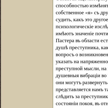
способностью измѣнят
собственное «я» съ др
судить, какъ это друг
психологическіе изслѣ
имѣютъ значеніе почти
Пастера въ области ес
душѣ преступника, как
вопросъ о возникновен
указать на напряженно
преступной мысли, на 
душевныя вибраціи во 
они могутъ развернут
представляется намъ 
слѣдить за преступнико
состояніи покоя, въ от