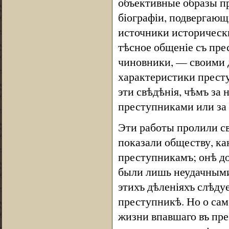
объективные образы п
біографіи, подвергающ
источники исторически
тѣсное общеніе съ пр
чиновники, — своими
характеристики прест
эти свѣдѣнія, чѣмъ за
преступниками или за 
Эти работы пролили св
показали обществу, ка
преступникамъ; онѣ до
были лишь неудачными
этихъ дѣленіяхъ слѣду
преступникѣ. Но о са
жизни впавшаго въ пре