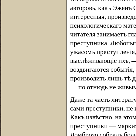
авторовъ, какъ Эженъ 
интересныя, произведе
психологическаго матер
читателя занимаетъ гл
преступника. Любопыт
ужасомъ преступленія,
выслѣживающіе ихъ, —
воздвигаются событія,
производить лишь тѣ д
— по отнюдь не живы
Даже та часть литерат
сами преступники, не 
Какъ извѣстно, на это
преступники — маркизъ
Ломброзо собралъ боль