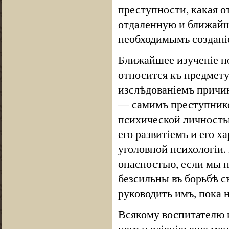
преступности, какая о
отдаленную и ближайш
необходимымъ созданіе
Ближайшее изученіе по
относится къ предмету
изслѣдованіемъ причи
— самимъ преступнико
психической личностью
его развитіемъ и его х
уголовной психологіи.
опасностью, если мы н
безсильны въ борьбѣ с
руководить имъ, пока 
Всякому воспитателю и
него и вліяніе; еще м