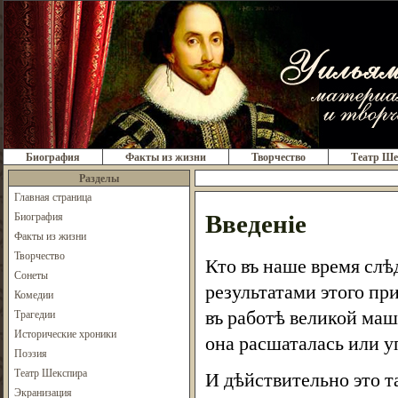
Биография
Факты из жизни
Творчество
Театр Ше
Разделы
Главная страница
Введеніе
Биография
Факты из жизни
Творчество
Кто въ наше время слѣ
Сонеты
результатами этого при
Комедии
въ работѣ великой ма
Трагедии
Исторические хроники
она расшаталась или 
Поэзия
Театр Шекспира
И дѣйствительно это т
Экранизация