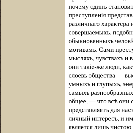
почему одинъ становит
преступленія представ
различнаго характера 
совершаемыхъ, подобн
обыкновенныхъ человѣ
мотивамъ. Сами прест
мысляхъ, чувствахъ и 
они такіе-же люди, как
слоевъ общества — вы
умныхъ и глупыхъ, эне
самыхъ разнообразных
общее, — что всѣ они 
представляетъ для нас
личный интересъ, и им
является лишь чистою 