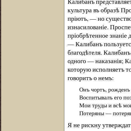
Калибанъ представляет
культура въ образѣ Пр
пріютъ, — но существо
изнасилованіе. Проспе
пріобрѣтенное знаніе 
— Калибанъ пользуется
благодѣтеля. Калибан
одного — наказанія; К
которую исполняетъ то
говоритъ о немъ:
Онъ чортъ, рожденъ
Воспитывалъ его по
Мои труды и всѣ мо
Потеряны — потеря
Я не рискну утверждат