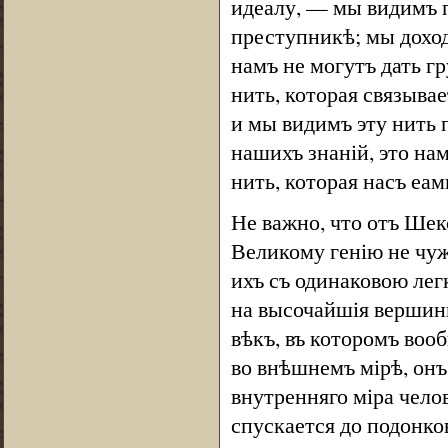
идеалу, — мы видимъ п
преступникѣ; мы доход
намъ не могутъ дать г
нить, которая связыва
и мы видимъ эту нить 
нашихъ знаній, это на
нить, которая насъ еа
Не важно, что отъ Шек
Великому генію не чуж
ихъ съ одинаковою лег
на высочайшія вершины
вѣкъ, въ которомъ воо
во внѣшнемъ мірѣ, онъ
внутренняго міра чело
спускается до подонко