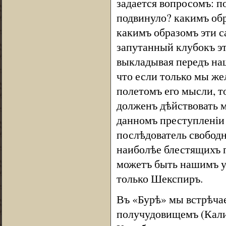
задается вопросомъ: п
подвинуло? какимъ обр
какимъ образомъ эти с
запутанный клубокъ эт
выкладывая передъ на
что если только мы же
полетомъ его мысли, т
долженъ дѣйствовать м
данномъ преступленіи 
послѣдователь свободн
наиболѣе блестящихъ п
можетъ быть нашимъ уч
только Шекспиръ.
Въ «Бурѣ» мы встрѣча
получудовищемъ (Кали