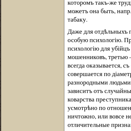
которомъ такъ-же труд
можетъ она быть, напр
табаку.
Даже для отдѣльныхъ 
особую психологію. Пр
психологію для убійцъ
мошенниковъ, третью 
всегда оказывается, съ
совершается по діаме
разнородными людьми, 
зависитъ отъ случайн
коварства преступника
усмотрѣно по отношен
ничтожно, или вовсе н
отличительные призна