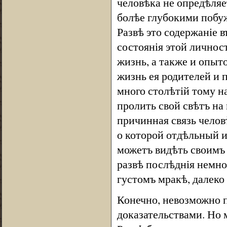
человѣка не опредѣля
болѣе глубокими побу
Развѣ это содержаніе 
состоянія этой личнос
жизнь, а также и опыт
жизнь ея родителей и 
много столѣтій тому н
пролить свой свѣтъ н
причинная связь челов
о которой отдѣльный и
можетъ видѣть своимъ 
развѣ послѣднія немног
густомъ мракѣ, далеко
Конечно, невозможно 
доказательствами. Но 