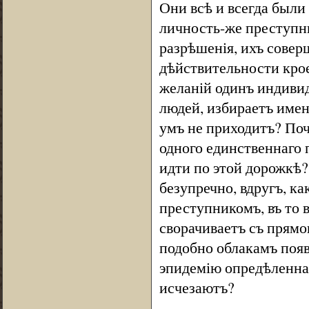
Они всѣ и всегда были
личность-же преступн
разрѣшенія, ихъ совер
дѣйствительности крое
желаній одинъ индивид
людей, избираетъ именн
умъ не приходитъ? Поч
одного единственнаго 
идти по этой дорожкѣ?
безупречно, вдругъ, к
преступникомъ, въ то в
сворачиваетъ съ прямо
подобно облакамъ поя
эпидемію опредѣленнаг
исчезаютъ?