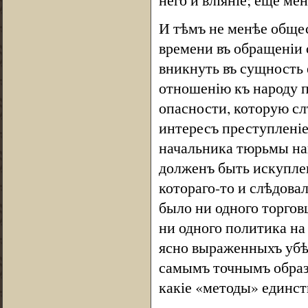
И тѣмъ не менѣе общес
времени въ обращеніи 
вникнуть въ сущность 
отношенію къ народу п
опасности, которую сл
интересъ преступленіе,
начальника тюрьмы на
долженъ быть искуплен
котораго-то и слѣдова
было ни одного торгов
ни одного политика на
ясно выраженныхъ убѣж
самымъ точнымъ образо
какіе «методы» единст