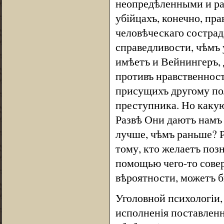
неопредѣленными и ра
убійцахъ, конечно, пра
человѣческаго сострад
справедливости, чѣмъ 
имѣетъ и Вейнингеръ,
противъ нравственнос
присущихъ другому по
преступника. Но каку
Развѣ Они даютъ намъ 
лучше, чѣмъ раньше? Ра
тому, кто желаетъ позн
помощью чего-то совер
вѣроятности, можетъ 
Уголовной психологіи,
исполненія поставлен