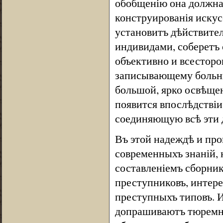
обобщенію она должна 
конструированія искус
установитъ дѣйствите
индивидами, соберетъ
объективно и всесторо
записывающему больны
большой, ярко освѣщен
появится впослѣдствіи
соединяющую всѣ эти д
Въ этой надеждѣ и пр
современныхъ знаній, 
составленіемъ сборник
преступниковъ, интере
преступныхъ типовъ. 
допрашиваютъ тюремны