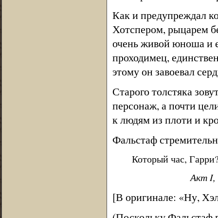
Как и предупреждал ко
Хотспером, рыцарем бе
очень живой юноша и 
проходимец, единствен
этому он завоевал серд
Старого толстяка зову
персонаж, а почти цел
к людям из плоти и кр
Фальстаф стремительно
Который час, Гарри
Акт I,
[В оригинале: «Ну, Хэ
(Поскольку Фальстаф 