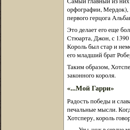
Самый главный из них
орфографии, Мердок),
первого герцога Альбан
Это делает его еще бо
Стюарта, Джон, с 1390
Король был стар и не
его младший брат Робе
Таким образом, Хотспе
законного короля.
«...Мой Гарри»
Радость победы и слав
печальные мысли. Ког
Хотсперу, король гово
Увы, нож в сердце м