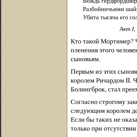
Вождь гердфордширц
Разбойничьими шайк
Убита тысяча его со
Акт I,
Кто такой Мортимер? Ч
пленения этого человек
сыновьям.
Первым из этих сынове
королем Ричардом II. 
Болингброк, стал прее
Согласно строгому зак
следующим королем дол
Если бы таких не оказ
только при отсутствии