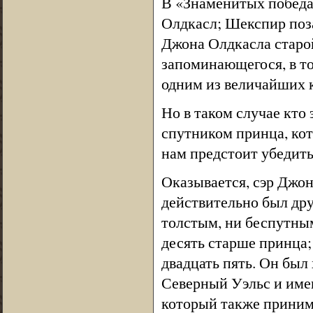
В «Знаменитых победа
Олдкасл; Шекспир поза
Джона Олдкасла старой
запоминающегося, в т
одним из величайших к
Но в таком случае кто
спутником принца, кото
нам предстоит убедить
Оказывается, сэр Джон
действительно был дру
толстым, ни беспутны
десять старше принца;
двадцать пять. Он был
Северный Уэльс и име
который также принима