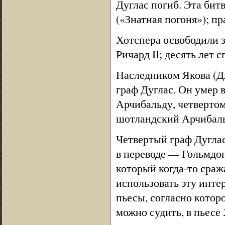
Дуглас погиб. Эта бит
(«Знатная погоня»); п
Хотспера освободили з
Ричард II; десять лет 
Наследником Якова (Д
граф Дуглас. Он умер в
Арчибальду, четвертом
шотландский Арчибаль
Четвертый граф Дуглас
в переводе — Гольмдо
который когда-то сраж
использовать эту инте
пьесы, согласно котор
можно судить, в пьесе