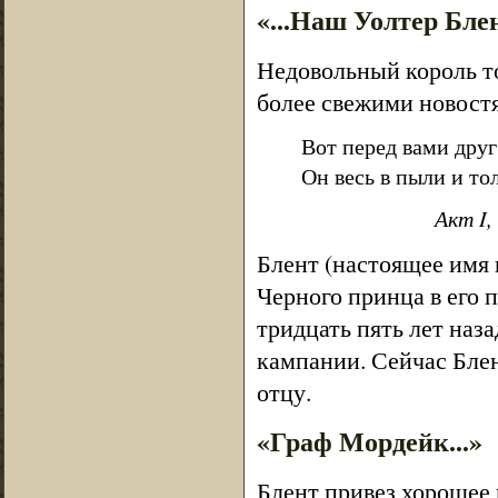
«...Наш Уолтер Бле
Недовольный король то
более свежими новостя
Вот перед вами друг
Он весь в пыли и тол
Акт I,
Блент (настоящее имя 
Черного принца в его 
тридцать пять лет наза
кампании. Сейчас Блен
отцу.
«Граф Мордейк...»
Блент привез хорошее 