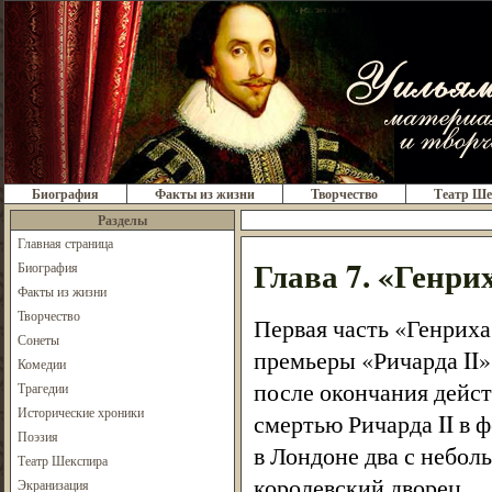
Биография
Факты из жизни
Творчество
Театр Ше
Разделы
Главная страница
Глава 7. «Генри
Биография
Факты из жизни
Творчество
Первая часть «Генриха 
Сонеты
премьеры «Ричарда II»
Комедии
после окончания дейст
Трагедии
Исторические хроники
смертью Ричарда II в ф
Поэзия
в Лондоне два с небол
Театр Шекспира
королевский дворец.
Экранизация