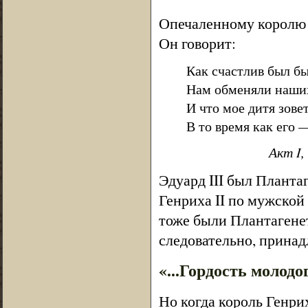
Опечаленному королю о
Он говорит:
Как счастлив был бы
Нам обменяли наши
И что мое дитя зове
В то время как его 
Акт I,
Эдуард III был Планта
Генриха II по мужской
тоже были Плантагенет
следовательно, принад
«...Гордость молодо
Но когда король Генри