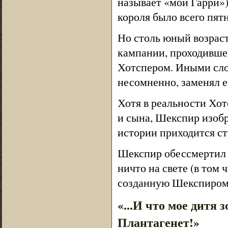
называет «мой Гарри»)
короля было всего пятн
Но столь юный возрас
кампании, проходившей
Хотспером. Иными слов
несомненно, заменял е
Хотя в реальности Хот
и сына, Шекспир изобра
истории приходится с
Шекспир обессмертил 
ничто на свете (в том 
созданную Шекспиром,
«...И что мое дитя 
Плантагенет!»