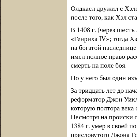
Олдкасл дружил с Хэло
после того, как Хэл ст
В 1408 г. (через шест
«Генриха IV»; тогда Х
на богатой наследнице
имел полное право рас
смерть на поле боя.
Но у него был один из
За тридцать лет до на
реформатор Джон Уикл
которую полтора века
Несмотря на происки 
1384 г. умер в своей 
пресловутого Джона Го