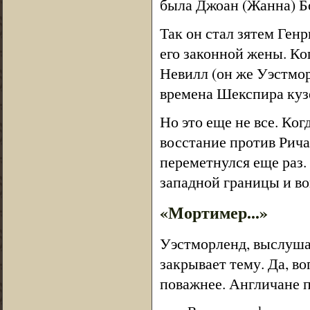
была Джоан (Жанна) Б
Так он стал зятем Ген
его законной жены. Ко
Невилл (он же Уэстмор
времена Шекспира куз
Но это еще не все. Ко
восстание против Рича
переметнулся еще раз.
западной границы и во
«Мортимер...»
Уэстморленд, выслуша
закрывает тему. Да, во
поважнее. Англичане п