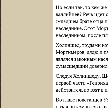
Но если так, то кем ж
валлийцев? Речь идет 
(младшем брате отца п
наследнике. Этот Морт
наследником, после пл
Холиншед, трудами ко
Мортимеров, дядю и пл
являлся законным насл
сумасшедший доверил 
Следуя Холиншеду, Ше
первой части «Генриха
действительно взят в 
Во главе повстанцев У
назад он командовал в