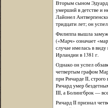
Вторым сыном Эдуарда
умерший в детстве и 
Лайонел Антверпенский
тридцати лет; он успел
Филиппа вышла замуж 
(«Марч» означает «мар
случае имелась в виду
Ирландии в 1381 г.
Однако он успел обзав
четвертым графом Мар
при Ричарде II, строго
Ричард умер бездетным
III, а Болингброк — вс
Ричард II признал чет