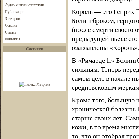
Аудио книги и спектакли
Король — это Генрих I
Публикации
Завещание
Болингброком, герцог
Ссылки
(после смерти своего 
Статьи
предыдущей пьесе его
Контакты
озаглавлены «Король».
Счетчики
В «Ричарде II» Болин
сильным. Теперь перед
самом деле в начале п
средневековым меркам 
Кроме того, большую ч
хронической болезни. 
старше своих лет. Са
кожи; в то время многи
то, что он отобрал тро