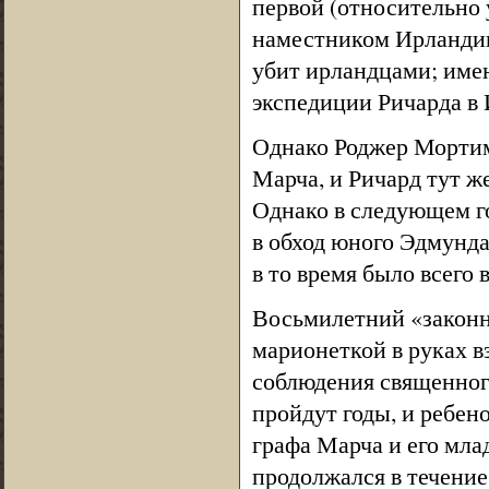
первой (относительно 
наместником Ирландии
убит ирландцами; име
экспедиции Ричарда в
Однако Роджер Мортим
Марча, и Ричард тут ж
Однако в следующем го
в обход юного Эдмунда
в то время было всего 
Восьмилетний «законны
марионеткой в руках в
соблюдения священного
пройдут годы, и ребен
графа Марча и его мла
продолжался в течение