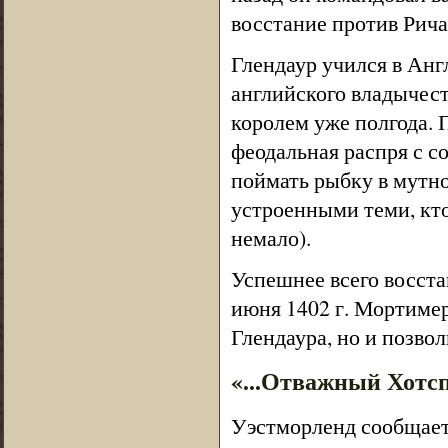
восстание против Ричар
Глендаур учился в Анг
английского владычеств
королем уже полгода. 
феодальная распря с с
поймать рыбку в мутно
устроенными теми, кто
немало).
Успешнее всего восста
июня 1402 г. Мортимер
Глендаура, но и позво
«...Отважный Хотсп
Уэстморленд сообщает 