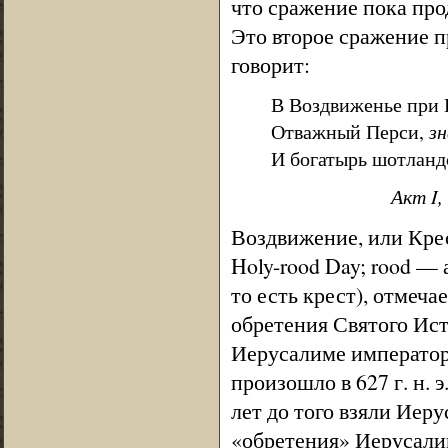
что сражение пока про
Это второе сражение 
говорит:
В Воздвиженье при 
Отважный Перси,
з
И богатырь шотланд
Акт I,
Воздвижение, или Кре
Holy-rood Day; rood — 
то есть крест), отмеча
обретения Святого Ист
Иерусалиме император
произошло в 627 г. н. 
лет до того взяли Иеру
«обретения» Иерусалим 