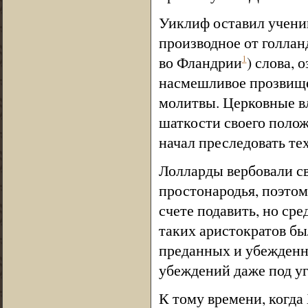
Уиклиф оставил учени
производное от голлан
во Фландрии
) слова,
1
насмешливое прозвище
молитвы. Церковные вл
шаткости своего полож
начал преследовать тех
Лолларды вербовали с
простонародья, поэтом
счете подавить, но ср
таких аристократов бы
преданных и убежденны
убеждений даже под уг
К тому времени, когда