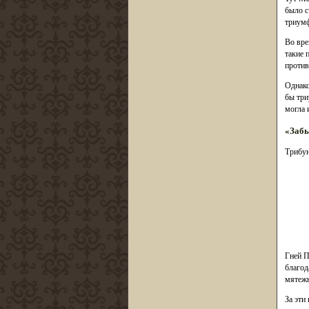
было с
триумф
Во вре
такие 
против
Однако
бы три
могла 
«Заб
Трибун
Гней П
благод
мятежн
За эти