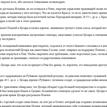
 поразил всех, ибо оказался гениальным полководцем.
 досталась Испания, но он оставался в Риме, поручив управление провинцией своим п
одца не вызывала у него восторга. Что же касается Красса, то он из зависти повел арм
орию, которая некогда была восточной частью Персидской империи). В 53 г. до н. э. Кр
ррах и погиб сам в этом сражении.
льтате Помпей и Цезарь остались вдвоем, лишившись третьего члена союза, который мог 
 времени консервативно настроенные сенаторы, напуганные успехом Цезаря и считавши
у последнего.
, польщенный вниманием аристократов, отдалился от своего бывшего союзника и в конц
срок полномочий Цезаря как наместника Галлии, сенат, опираясь на поддержку Помпея, д
енно вернуться в Рим. Чтобы закрепить свое требование, сенат подготовил указ, согла
 армию из провинции, считался государственным изменником.
 Цезарь знал, что если он приедет в Рим без армии, то, вероятно, его немедленно арест
.
лго задержавшись на Рубиконе (крошечной речушке, по римским понятиям служившей с
аря 49 г. до н. э. Цезарь перешел Рубикон с легионом солдат, и гражданская война начала
 с удивлением обнаружил, что Цезарь обладает куда большей популярностью и солдаты о
 был вынужден бежать в Грецию; большинство сенаторов сделало то же самое. Цезарь прес
рсалии армия Цезаря разгромила Помпея.
 с горсткой солдат снова бежал, на этот раз в Египет, который еще сохранял независимо
ь вызвать неудовольствие Цезаря, который зарекомендовал себя успешным полководцем