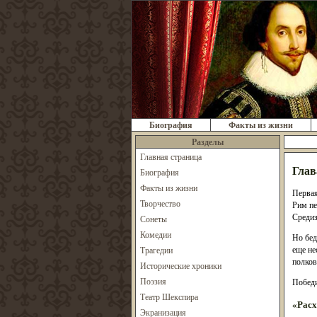
Биография
Факты из жизни
Разделы
Главная страница
Глав
Биография
Факты из жизни
Первая
Творчество
Рим пе
Средиз
Сонеты
Комедии
Но бед
еще не
Трагедии
полков
Исторические хроники
Поэзия
Победи
Театр Шекспира
«Расх
Экранизация