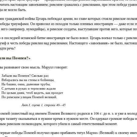
читать настоящим завоеванием; римляне сражались с римлянами, при этом победа уравн
а не могло быть.
мя гражданской войны Цезарь побеждал армии, во главе которых стояли римские полков
победы триумфами. Он привозил из походов только пленных иностранцев — даже если э
 него (например, нумидийцы), и римские солдаты, выступавшие против него, которые по
 в последней испанской битве иностранцев не было вовсе. Цезарь воевал только с римля
умф в честь победы римлян над римлянами. Настоящего «завоевания» не было, настоящ
идти речь?
ыли вы Помпея?»
ы развивают свою мысль. Марулл говорит:
Забыли вы Помпея? Сколько раз
Взбирались вы на стены и бойницы,
На башни, окна, дымовые трубы,
С детьми в руках и терпеливо ждали
По целым дням, чтоб видеть, как проедет
По римским улицам Помпей великий.
Акт I, сцена 1, строки 40—45
омпей (известный под именем Помпея Великого) родился в 106 г. до н. э. и уже в мол
аря таланту оказываться в нужное время в нужном месте. Он одержал громкие победы в Ис
ым римским полководцем, которого убили в самый ответственный момент.
 первые победы Помпей получил право прибавить титул Magnus (Великий) к своему имен