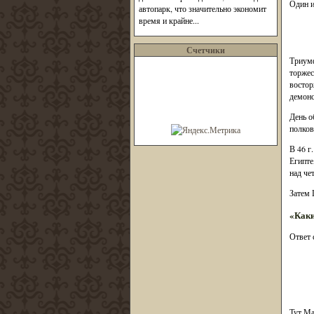
Один и
автопарк, что значительно экономит
время и крайне...
Счетчики
Триумф
торжес
востор
демонс
День о
полков
В 46 г
Египте
над че
Затем 
«Каки
Ответ 
Тут Ма