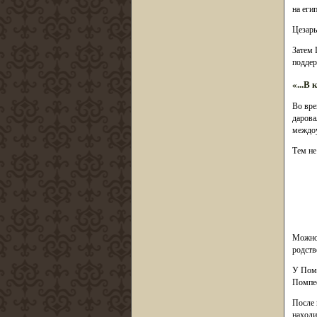
на еги
Цезарь
Затем 
поддер
«...В
Во вре
дарова
междоу
Тем не
Можно 
родств
У Помп
Помпее
После 
находи