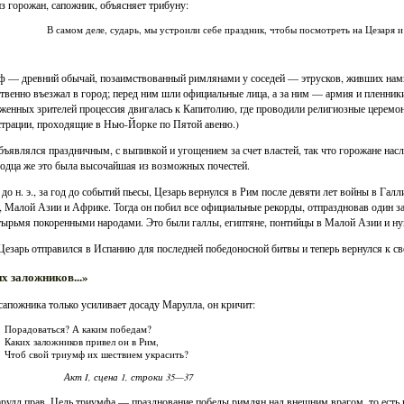
з горожан, сапожник, объясняет трибуну:
В самом деле, сударь, мы устроили себе праздник, чтобы посмотреть на Цезаря 
 — древний обычай, позаимствованный римлянами у соседей — этрусков, живших намн
твенно въезжал в город; перед ним шли официальные лица, а за ним — армия и пленни
женных зрителей процессия двигалась к Капитолию, где проводили религиозные церемо
трации, проходящие в Нью-Йорке по Пятой авеню.)
бъявлялся праздничным, с выпивкой и угощением за счет властей, так что горожане насл
одца же это была высочайшая из возможных почестей.
. до н. э., за год до событий пьесы, Цезарь вернулся в Рим после девяти лет войны в Гал
, Малой Азии и Африке. Тогда он побил все официальные рекорды, отпраздновав один 
тырьмя покоренными народами. Это были галлы, египтяне, понтийцы в Малой Азии и н
Цезарь отправился в Испанию для последней победоносной битвы и теперь вернулся к с
х заложников...»
сапожника только усиливает досаду Марулла, он кричит:
Порадоваться? А каким победам?
Каких заложников привел он в Рим,
Чтоб свой триумф их шествием украсить?
Акт I, сцена 1, строки 35—37
рулл прав. Цель триумфа — празднование победы римлян над внешним врагом, то есть 