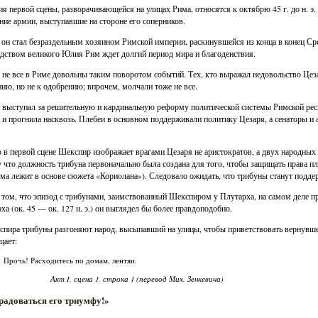
я первой сцены, разворачивающейся на улицах Рима, относятся к октябрю 45 г. до н. э.
ние армии, выступавшие на стороне его соперников.
 он стал безраздельным хозяином Римской империи, раскинувшейся из конца в конец Ср
дством великого Юлия Рим ждет долгий период мира и благоденствия.
 не все в Риме довольны таким поворотом событий. Тех, кто выражал недовольство Цез
ию, но не к одобрению; впрочем, молчали тоже не все.
 выступал за решительную и кардинальную реформу политической системы Римской респ
 и прогнила насквозь. Плебеи в основном поддерживали политику Цезаря, а сенаторы и
 в первой сцене Шекспир изображает врагами Цезаря не аристократов, а двух народных
 что должность трибуна первоначально была создана для того, чтобы защищать права пле
ма лежит в основе сюжета «Кориолана»). Следовало ожидать, что трибуны станут поддер
 том, что эпизод с трибунами, заимствованный Шекспиром у Плутарха, на самом деле п
ха (ок. 45 — ок. 127 н. э.) он выглядел бы более правдоподобно.
пира трибуны разгоняют народ, высыпавший на улицы, чтобы приветствовать вернувшег
цает:
Прочь! Расходитесь по домам, лентяи.
Акт I, сцена 1, строка 1 (перевод Мих. Зенкевича)
орадоваться его триумфу!»