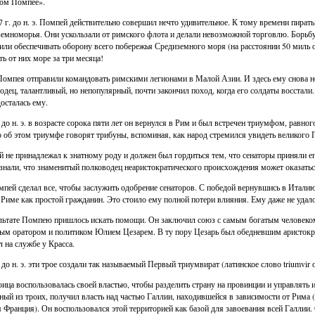
ом Помпее».
7 г. до н. э. Помпей действительно совершил нечто удивительное. К тому времени пират
емноморья. Они ускользали от римского флота и делали невозможной торговлю. Борьбу
или обеспечивать оборону всего побережья Средиземного моря (на расстоянии 50 миль от
ть от них море за три месяца!
Помпея отправили командовать римскими легионами в Малой Азии. И здесь ему снова 
одец, талантливый, но непопулярный, почти закончил поход, когда его солдаты восстали
досталась ему.
. до н. э. в возрасте сорока пяти лет он вернулся в Рим и был встречен триумфом, равно
 об этом триумфе говорят трибуны, вспоминая, как народ стремился увидеть великого 
 не принадлежал к знатному роду и должен был гордиться тем, что сенаторы приняли е
знали, что знаменитый полководец неаристократического происхождения может оказаться
пей сделал все, чтобы заслужить одобрение сенаторов. С победой вернувшись в Италию в 
 Риме как простой гражданин. Это стоило ему полной потери влияния. Ему даже не удало
льтате Помпею пришлось искать помощи. Он заключил союз с самым богатым человек
ым оратором и политиком Юлием Цезарем. В ту пору Цезарь был обедневшим аристокра
л на службе у Красса.
. до н. э. эти трое создали так называемый Первый триумвират (латинское слово triumvir
оица воспользовалась своей властью, чтобы разделить страну на провинции и управлять им
ный из троих, получил власть над частью Галлии, находившейся в зависимости от Рима 
Франция). Он воспользовался этой территорией как базой для завоевания всей Галлии.