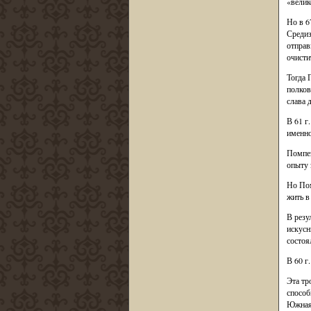
«велик
Но в 6
Средиз
отправ
очисти
Тогда 
полков
слава 
В 61 г
именно
Помпей
опыту 
Но Пом
жить в
В резу
искусн
состоя
В 60 г
Эта тр
способ
Южная 