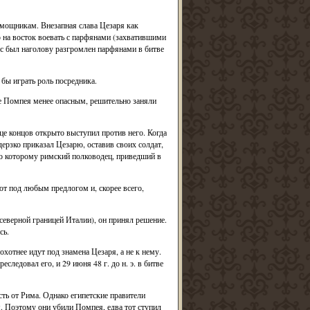
омощникам. Внезапная слава Цезаря как
ию на восток воевать с парфянами (захватившими
асс был наголову разгромлен парфянами в битве
бы играть роль посредника.
е Помпея менее опасным, решительно заняли
е концов открыто выступил против него. Когда
ерзко приказал Цезарю, оставив своих солдат,
сно которому римский полководец, приведший в
уют под любым предлогом и, скорее всего,
еверной границей Италии), он принял решение.
сь.
хотнее идут под знамена Цезаря, а не к нему.
ледовал его, и 29 июня 48 г. до н. э. в битве
сть от Рима. Однако египетские правители
. Поэтому они убили Помпея, едва тот ступил