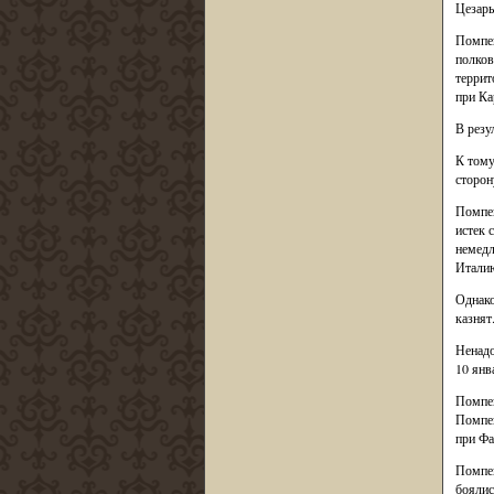
Цезарь
Помпею
полков
террит
при Ка
В резу
К тому
сторон
Помпей
истек 
немедл
Италию
Однако
казнят
Ненадо
10 янв
Помпей
Помпей
при Фа
Помпей
боялис