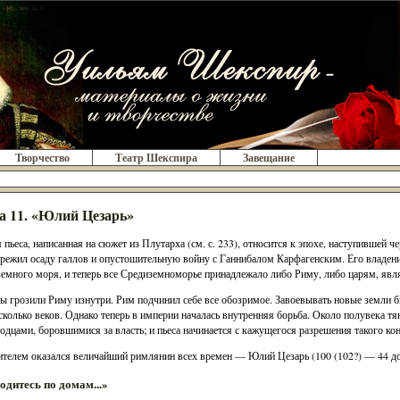
Творчество
Театр Шекспира
Завещание
а 11. «Юлий Цезарь»
 пьеса, написанная на сюжет из Плутарха (см. с. 233), относится к эпохе, наступившей ч
режил осаду галлов и опустошительную войну с Ганнибалом Карфагенским. Его владения
емного моря, и теперь все Средиземноморье принадлежало либо Риму, либо царям, яв
ы грозили Риму изнутри. Рим подчинил себе все обозримое. Завоевывать новые земли
сколько веков. Однако теперь в империи началась внутренняя борьба. Около полувека т
одцами, боровшимися за власть; и пьеса начинается с кажущегося разрешения такого ко
телем оказался величайший римлянин всех времен — Юлий Цезарь (100 (102?) — 44 до н
одитесь по домам...»