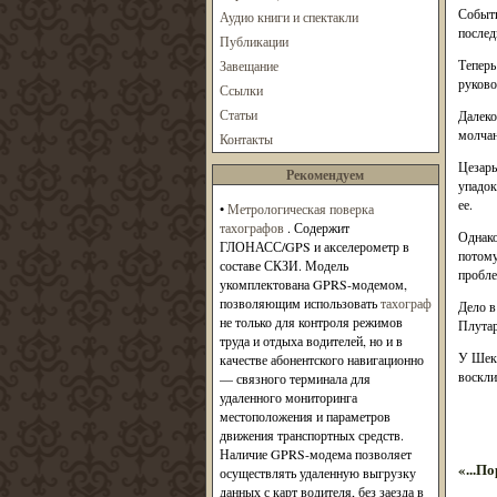
Событи
Аудио книги и спектакли
послед
Публикации
Теперь
Завещание
руково
Ссылки
Статьи
Далеко
молчан
Контакты
Цезарь
Рекомендуем
упадок
ее.
•
Метрологическая поверка
тахографов
. Содержит
Однако
ГЛОНАСС/GPS и акселерометр в
потому
составе СКЗИ. Модель
пробле
укомплектована GPRS-модемом,
позволяющим использовать
тахограф
Дело в
не только для контроля режимов
Плутар
труда и отдыха водителей, но и в
У Шекс
качестве абонентского навигационно
воскли
— связного терминала для
удаленного мониторинга
местоположения и параметров
движения транспортных средств.
Наличие GPRS-модема позволяет
«...П
осуществлять удаленную выгрузку
данных с карт водителя, без заезда в