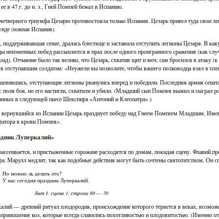
 ее в 47 г. до н. э., Гней Помпей бежал в Испанию.
четверного триумфа Цезарю противостояла только Испания. Цезарь привел туда свои легио
нде (южная Испания).
 поддерживавшая сенат, дралась блестяще и заставила отступить легионы Цезаря. В как
ды неизменных побед рассыплются в прах после одного проигранного сражения (как сл
азад). Отчаяние было так велико, что Цезарь, схватив щит и меч, сам бросился в атаку (к
в отступавшим солдатам: «Неужели вы позволите, чтобы вашего полководца взял в пле
евившись, отступающие легионы рванулись вперед и победили. Последняя армия сенат
с поля боя, но его настигли, схватили и убили. (Младший сын Помпея выжил и сыграл р
анных в следующей пьесе Шекспира «Антоний и Клеопатра».)
 вернувшийся из Испании Цезарь празднует победу над Гнеем Помпеем Младшим. Именн
атора в крови Помпея».
дник Луперкалий»
рассеивается, и пристыженные горожане расходятся по домам, покидая сцену. Флавий пр
а. Марулл медлит, так как подобные действия могут быть сочтены святотатством. Он с
Но можно ль делать это?
У нас сегодня праздник Луперкалий.
Акт I, сцена 1, строки 69
70
—
алий — древний ритуал плодородия, происхождение которого теряется в веках, возмо
приношение коз, которые всегда славились похотливостью и плодовитостью. (Именно о