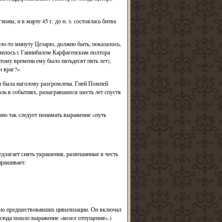
ны, и в марте 45 г. до н. э. состоялась битва
ую-то минуту Цезарю, должно быть, показалось,
училось с Ганнибалом Карфагенским полтора
 тому времени ему было пятьдесят пять лет),
н враг?»
а была наголову разгромлена. Гней Помпей
оль в событиях, разыгравшихся шесть лет спустя
о так следует понимать выражение «путь
едлагает снять украшения, развешанные в честь
прашивает:
жно предшествовавших цивилизации. Он включал
тсюда пошло выражение «козел отпущения».)