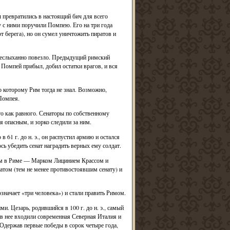
ы превратились в настоящий бич для всего
 с ними поручили Помпею. Его на три года
 берега), но он сумел уничтожить пиратов и
неслыханно повезло. Предыдущий римский
. Помпей прибыл, добил остатки врагов, и вся
го которому Рим тогда не знал. Возможно,
Помпея.
го как равного. Сенаторы по собственному
 опасным, и зорко следили за ним.
61 г. до н. э., он распустил армию и остался
сь убедить сенат наградить верных ему солдат.
ом в Риме — Марком Лицинием Крассом и
том (тем не менее противостоявшим сенату) и
 означает «три человека») и стали править Римом.
и. Цезарь, родившийся в 100 г. до н. э., самый
(в нее входили современная Северная Италия и
 Одержав первые победы в сорок четыре года,