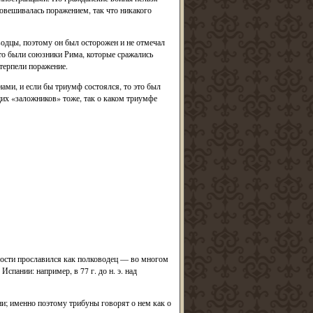
овешивалась поражением, так что никакого
одцы, поэтому он был осторожен и не отмечал
то были союзники Рима, которые сражались
терпели поражение.
нами, и если бы триумф состоялся, то это был
их «заложников» тоже, так о каком триумфе
одости прославился как полководец — во многом
пании: например, в 77 г. до н. э. над
и; именно поэтому трибуны говорят о нем как о