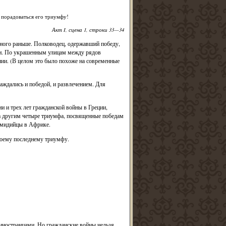
и порадоваться его триумфу!
Акт I, сцена 1, строки 33—34
ого раньше. Полководец, одержавший победу,
ки. По украшенным улицам между рядов
нии. (В целом это было похоже на современные
аждались и победой, и развлечением. Для
лии и трех лет гражданской войны в Греции,
за другим четыре триумфа, посвященные победам
умидийцы в Африке.
воему последнему триумфу.
иностранцами. Но гражданские войны нельзя