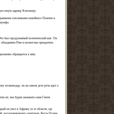
ьную юную царицу Клеопатру.
обранными союзниками покойного Помпея и
риумфа.
 Это был продуманный политический шаг. Он
я объединить Рим и полностью прекратить
ризненно обращается к ним:
у полководцу, но на самом деле речь идет о
тать их, мы будем называть сына Гнеем
ый он увел в Африку (в те области, где
ий, поддерживавших сенаторов. Когда Цезарь