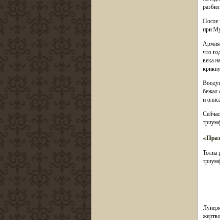
разбил
После 
при Му
Армия,
что го
века н
крикну
Воодуш
бежал 
и опис
Сейчас
триумф
«Праз
Толпа 
триумф
Луперк
жертво