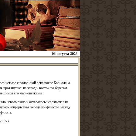
06 августа 2026
ерез четыре с половиной века после Кориолана.
 протянулись на запад и восток по берегам
лявшимся его марионетками.
 было невозможно и оставалось невозможным
янулась непрерывная череда конфликтов между
нфликта.
. э.).