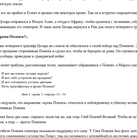
петскую землю.
 все же прибыл в Египет и прожил там некоторое время. Там он и встретил очаровател
Цезарь отправился в Малую Азию, а оттуда в Африку, чтобы сразиться с легионами, с
живавших его сенаторов. И лишь затем Цезарь вернулся в Рим для своего четверного т
 крови Помпея?»
мя четверного триумфа Цезарь ни словом не обмолвился о своей победе над Помпеем.
л прощение сторонникам Помпея и сделал все, чтобы не бередить их раны. Он стремилс
собицы, приведшие к гражданской войне.
 менее трибуны, разгоняющие толпу, напоминают собравшимся о Помпее, и Марулл уко
И вот вы платье лучшее надели?
И вот себе устроили вы праздник?
И вот готовитесь устлать цветами
Путь триумфатора в крови Помпея?
Акт I, сцена 1, строки 51—54
подумать, что выражение «кровь Помпея» относится к побежденному и убитому великом
енниках Помпея.
ея было два сына, старшего звали так же, как отца: Гней Помпей Великий. Чтобы не пу
м, а отца — просто Помпеем.
гибели Помпея сенаторы оказывали поддержку его сыну. У Гнея Помпея был флот, котор
тся современное государство Тунис); там он соединился с крупнейшей из последних арм