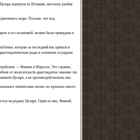
 Цезарь вернулся из Испании, наголову разбив
едиземного моря. Похоже, что под
арем и его политикой, можно было принудить к
ублики, которая за последний век пришла в
 аристократические роды в основном осуждали
 трибунов — Флавия и Марулла. Это странно,
беев от посягательств аристократов (именно эта
живать Цезаря, а не противодействовать ему.
роизошел значительно позже; во времена самого
ося на родину Цезаря. Один из них, Флавий,