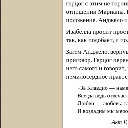
герцог с этим не торо
отношении Марианы. Б
положение. Анджело и 
Изабелла просит прости
так, как подобает, и п
Затем Анджело, верну
приговор. Герцог пере
него самого и говорит
немилосердное правос
«За Клавдио — намес
Всегда ведь отвечает
Любви — любовь; та
И воздадим мы меро
Акт V,