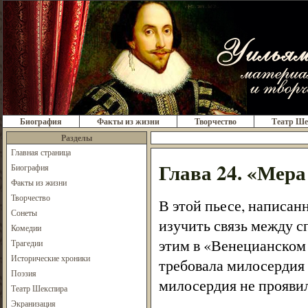
Биография
Факты из жизни
Творчество
Театр Ше
Разделы
Главная страница
Глава 24. «Мера
Биография
Факты из жизни
Творчество
В этой пьесе, написан
Сонеты
изучить связь между 
Комедии
этим в «Венецианском 
Трагедии
Исторические хроники
требовала милосердия 
Поэзия
милосердия не проявила
Театр Шекспира
Экранизация