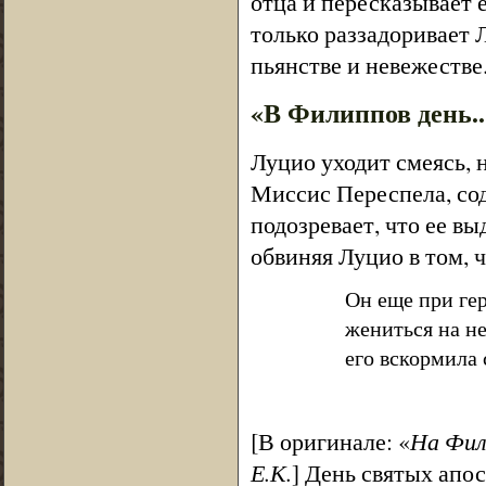
отца и пересказывает 
только раззадоривает 
пьянстве и невежестве
«В Филиппов день..
Луцио уходит смеясь, 
Миссис Переспела, сод
подозревает, что ее в
обвиняя Луцио в том, ч
Он еще при гер
жениться на не
его вскормила с
[В оригинале: «
На Фил
Е.К.
] День святых апо