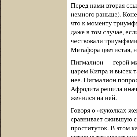
Перед нами вторая ссы
немного раньше). Коне
что к моменту триумфа
даже в том случае, ес
чествовали триумфами
Метафора цветистая, н
Пигмалион — герой ми
царем Кипра и высек 
нее. Пигмалион попрос
Афродита решила инач
женился на ней.
Говоря о «куколках-ж
сравнивает ожившую с
проституток. В этом к
которые тот может куп