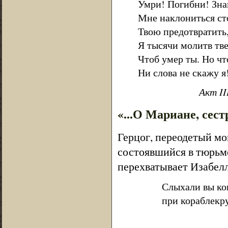
Умри! Погибни! Знай
Мне наклониться сто
Твою предотвратить
Я тысячи молитв тве
Чтоб умер ты. Но чт
Ни слова не скажу я
Акт II
«...О Мариане, сес
Герцог, переодетый мо
состоявшийся в тюрьме
перехватывает Изабелл
Слыхали вы ког
при кораблекр