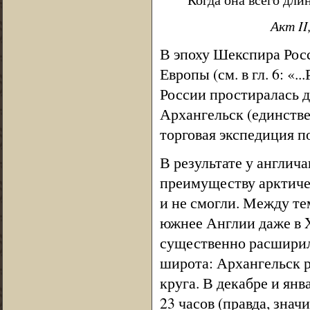
Акт II
В эпоху Шекспира Росс
Европы (см. в гл. 6: «
России простиралась до
Архангельск (единств
торговая экспедиция п
В результате у англич
преимуществу арктичес
и не смогли. Между те
южнее Англии даже в 
существенно расширил
широта: Архангельск р
круга. В декабре и ян
23 часов (правда, зна