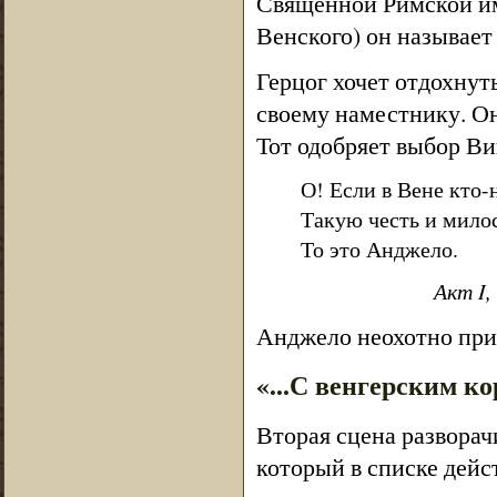
Священной Римской имп
Венского) он называет
Герцог хочет отдохнуть
своему наместнику. О
Тот одобряет выбор Ви
О! Если в Вене кто-
Такую честь и милос
То это Анджело.
Акт I,
Анджело неохотно прин
«...С венгерским ко
Вторая сцена разворач
который в списке дейс