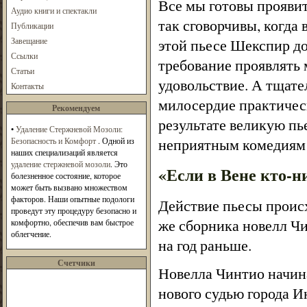
Все мы готовы проявит
Аудио книги и спектакли
так сговорчивы, когда
Публикации
Завещание
этой пьесе Шекспир дов
Ссылки
требование проявлять 
Статьи
удовольствие. А тщате
Контакты
милосердие практическ
Рекомендуем
результате великую п
•
Удаление Стержневой Мозоли:
неприятным комедиям 
Безопасность и Комфорт
. Одной из
наших специализаций является
удаление стержневой мозоли
. Это
«Если в Вене кто-ни
болезненное состояние, которое
может быть вызвано множеством
факторов. Наши опытные подологи
Действие пьесы проис
проведут эту процедуру безопасно и
же сборника новелл Чи
комфортно, обеспечив вам быстрое
облегчение.
на год раньше.
Счетчики
Новелла Чинтио начина
нового судью города 