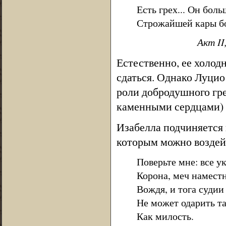
Есть грех... Он бол
Строжайшей кары бо
Акт II
Естественно, ее холод
сдаться. Однако Луцио
роли добродушного гре
каменными сердцами) 
Изабелла подчиняется 
которым можно воздейс
Поверьте мне: все 
Корона, меч наместн
Вождя, и тога суди
Не может одарить т
Как милость.