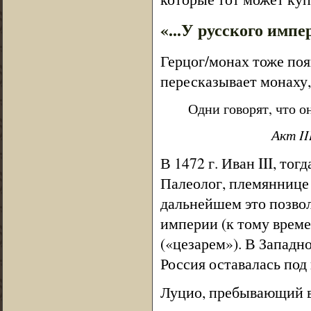
«...У русского импер
Герцог/монах тоже появ
пересказывает монаху, 
Одни говорят, что он
Акт II
В 1472 г. Иван III, то
Палеолог, племяннице 
дальнейшем это позвол
империи (к тому време
(«цезарем»). В Западн
Россия оставалась под
Луцио, пребывающий в