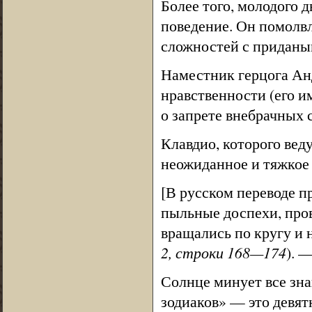
Более того, молодого 
поведение. Он помолвл
сложностей с приданым
Наместник герцога Ан
нравственности (его им
о запрете внебрачных 
Клавдио, которого веду
неожиданное и тяжкое 
[В русском переводе п
пыльные доспехи, пров
вращались по кругу и н
2, строки 168—174
). 
Солнце минует все знак
зодиаков» — это девят