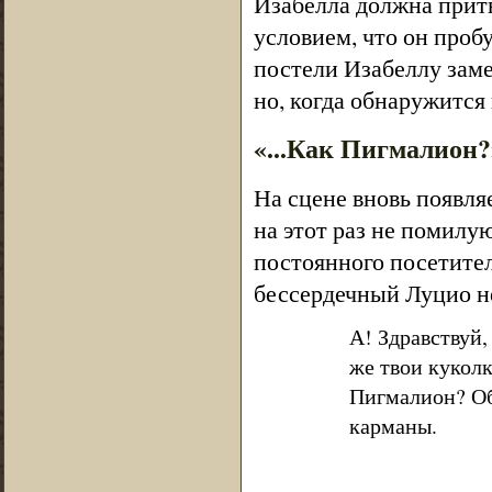
Изабелла должна притв
условием, что он пробу
постели Изабеллу зам
но, когда обнаружится
«...Как Пигмалион?
На сцене вновь появля
на этот раз не помилу
постоянного посетителя
бессердечный Луцио н
А! Здравствуй,
же твои кукол
Пигмалион? Об
карманы.