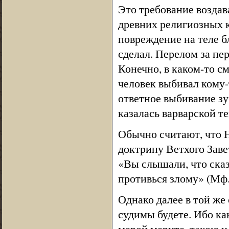
Это требование воздав
древних религиозных к
повреждение на теле бл
сделал. Перелом за пере
Конечно, в каком-то с
человек выбивал кому-
ответное выбивание зуб
казалась варварской т
Обычно считают, что 
доктрину Ветхого Заве
«Вы слышали, что сказа
противься злому» (Мф.
Однако далее в той же
судимы будете. Ибо ка
мерой мерите, такою и