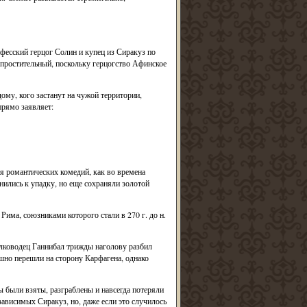
эфесский герцог Солин и купец из Сиракуз по
 простительный, поскольку герцогство Афинское
ому, кого застанут на чужой территории,
прямо заявляет:
я романтических комедий, как во времена
нились к упадку, но еще сохраняли золотой
Рима, союзниками которого стали в 270 г. до н.
лководец Ганнибал трижды наголову разбил
ешно перешли на сторону Карфагена, однако
зы были взяты, разграблены и навсегда потеряли
ависимых Сиракуз, но, даже если это случилось