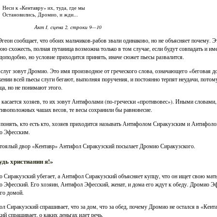
Неси к «Кентавру» их, туда, где мы
Остановились, Дромио, и жди...
Акт I, сцена 2, строки 9—10
Эгеон сообщает, что обоих мальчиков-рабов звали одинаково, но не объясняет почему. Э
ю схожесть, полная путаница возможна только в том случае, если будут совпадать и им
доподобно, но условие приходится принять, иначе сюжет пьесы развалится.
слуг зовут Дромио. Это имя производное от греческого слова, означающего «беговая д
ении всей пьесы слуги бегают, выполняя поручения, и постоянно терпят неудачи, потому 
ца, но не понимают этого.
 касается хозяев, то их зовут Антифолами (по-гречески «противовес»). Иными словами, 
тивоположных чашах весов, те весы сохранили бы равновесие.
понять, кто есть кто, хозяев приходится называть Антифолом Сиракузским и Антифол
о Эфесским.
тоялый двор «Кентавр» Антифол Сиракузский посылает Дромио Сиракузского.
удь христианин я!»
 Сиракузский убегает, а Антифол Сиракузский объясняет купцу, что он ищет свою мать 
 Эфесский. Его хозяин, Антифол Эфесский, женат, и дома его ждут к обеду. Дромио Э
его домой.
л Сиракузский спрашивает, что за дом, что за обед, почему Дромио не остался в «Кента
ий спрашивает, о каких деньгах идет речь.