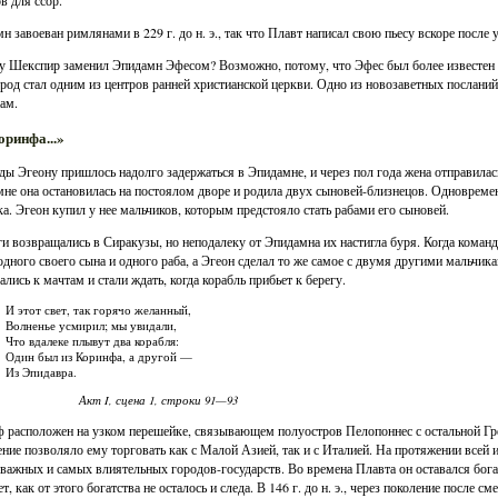
н завоеван римлянами в 229 г. до н. э., так что Плавт написал свою пьесу вскоре после 
 Шекспир заменил Эпидамн Эфесом? Возможно, потому, что Эфес был более известен х
ород стал одним из центров ранней христианской церкви. Одно из новозаветных послан
ам.
оринфа...»
ы Эгеону пришлось надолго задержаться в Эпидамне, и через пол года жена отправилась
не она остановилась на постоялом дворе и родила двух сыновей-близнецов. Одновремен
а. Эгеон купил у нее мальчиков, которым предстояло стать рабами его сыновей.
и возвращались в Сиракузы, но неподалеку от Эпидамна их настигла буря. Когда команд
одного своего сына и одного раба, а Эгеон сделал то же самое с двумя другими мальчик
ались к мачтам и стали ждать, когда корабль прибьет к берегу.
И этот свет, так горячо желанный,
Волненье усмирил; мы увидали,
Что вдалеке плывут два корабля:
Один был из Коринфа, а другой —
Из Эпидавра.
Акт I, сцена 1, строки 91—93
 расположен на узком перешейке, связывающем полуостров Пелопоннес с остальной Гре
ние позволяло ему торговать как с Малой Азией, так и с Италией. На протяжении всей
важных и самых влиятельных городов-государств. Во времена Плавта он оставался бог
лет, как от этого богатства не осталось и следа. В 146 г. до н. э., через поколение посл