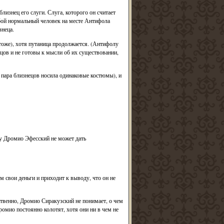
лизнец его слуги. Слуга, которого он считает
бой нормальный человек на месте Антифола
знеца.
оже), хотя путаница продолжается. (Антифолу
цов и не готовы к мысли об их существовании,
 пара близнецов носила одинаковые костюмы), и
ку Дромио Эфесский не может дать
 свои деньги и приходит к выводу, что он не
твенно, Дромио Сиракузский не понимает, о чем
Дромио постоянно колотят, хотя они ни в чем не