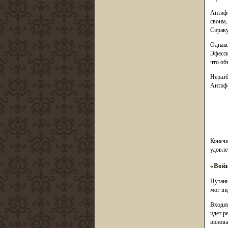
Антифо
своим,
Сираку
Однако
Эфесск
что об
Неразб
Антифо
Конечн
удовле
«Войн
Путани
мог ви
Входит
идет р
винова