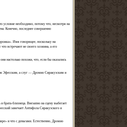
то условие необходимо, потому что, несмотря на
ена. Конечно, последнее совершенно
орожка». Имя говорящее, поскольку на
что встречают не своего хозяина, а его
они настолько похожи, что, если бы оказались
ом Эфесским, а слуг — Дромио Сиракузским и
и брата-близнеца. Внезапно на сцену выбегает
фесский замечает Антифола Сиракузского и
вре» и что с деньгами. Естественно, Дромио