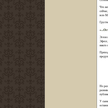
Что же
сейчас
всю Ма
Грустн
«...О
Эгеон 
Эфесе,
никто 
Приход
предуп
Но раз
развив
публик
У сына
остано