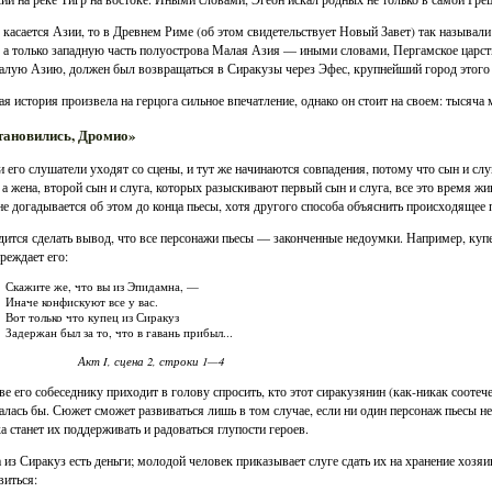
 касается Азии, то в Древнем Риме (об этом свидетельствует Новый Завет) так называли 
, а только западную часть полуострова Малая Азия — иными словами, Пергамское царств
лую Азию, должен был возвращаться в Сиракузы через Эфес, крупнейший город этого 
ая история произвела на герцога сильное впечатление, однако он стоит на своем: тысяча 
становились, Дромио»
и его слушатели уходят со сцены, и тут же начинаются совпадения, потому что сын и сл
 а жена, второй сын и слуга, которых разыскивают первый сын и слуга, все это время жи
не догадывается об этом до конца пьесы, хотя другого способа объяснить происходящее 
ится сделать вывод, что все персонажи пьесы — законченные недоумки. Например, купе
реждает его:
Скажите же, что вы из Эпидамна, —
Иначе конфискуют все у вас.
Вот только что купец из Сиракуз
Задержан был за то, что в гавань прибыл...
Акт I, сцена 2, строки 1—4
ве его собеседнику приходит в голову спросить, кто этот сиракузянин (как-никак соотече
алась бы. Сюжет сможет развиваться лишь в том случае, если ни один персонаж пьесы не 
а станет их поддерживать и радоваться глупости героев.
 из Сиракуз есть деньги; молодой человек приказывает слуге сдать их на хранение хозя
виться: