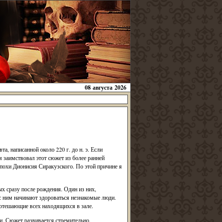
08 августа 2026
, написанной около 220 г. до н. э. Если
м заимствовал этот сюжет из более ранней
 эпохи Дионисия Сиракузского. По этой причине я
х сразу после рождения. Один из них,
 с ним начинают здороваться незнакомые люди.
потешающие всех находящихся в зале.
и. Сюжет развивается стремительно,