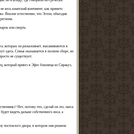
не весь азиатский континент, как принято
о. Вполне естественно, что Эгеон, объездив
региона.
марок или смерть.
уга, которых он разыскивает, высаживаются в
вут здесь. Семья оказывается в полном сборе, но
просто не существует.
ц, который привез в Эфес близнеца из Сиракуз,
ственник)? Нет, потому что, сделай он это, пьеса
будет видеть дальше собственного носа, а
ину постоялого двора, в котором они решили