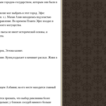
жным городом-государством, которым они были в
олне мог выбрать и этот город. Эфес
н. э.). Малая Азия находилась под властью
правление. Во времена Плавта Эфес входил в
воего могущества.
пьесы не имеет исторической основы, и
та.
рок, Эгеона казнят.
не. Купец вздыхает и начинает рассказ. Живя в
щем Албании; на его месте находится главный
тся признать, что выбор римлянина более
 дальше; у близких соседей намного больше