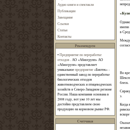
непред
Аудио книги и спектакли
Публикации
«Купе
Завещание
Однако
Ссылки
имени 
Статьи
в Сред
Контакты
Между 
соглас
Рекомендуем
•
Предприятие по переработке
отходов
. АО «Абиогрупп» АО
«Абиогрупп» представляет
уникальное
предприятие
«Биотек» -
Во вре
единственный завод по переработке
Шекспи
биологических отходов
блеск.
животноводческих и птицеводческих
хозяйств в Северо-Западном регионе
Сираку
России. Наша компания основана в
э.
2008 году, вот уже 10 лет мы
достойно представляем свою
Когда 
продукцию на кормовом рынке РФ.
римски
вскоре
Счетчики
Оказал
незави