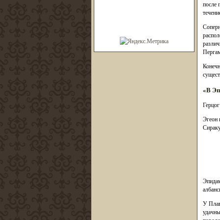
после 
течени
Соперн
распол
различ
Пергам
Конечн
сущест
«В Эп
Герцог
Эгеон 
Сираку
Эпидам
албанс
У Плав
удачны
поводо