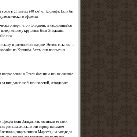
всего в 25 милях (40 км) от Коринфа. Если бы
драматического эффекта.
ческого моря, что и Эпидамн, и находившийся
ну, потерпевшему крушение близ Эпидамна,
й с юга.
о скалу и раскололось надвое. Эгеона с сыном и
 корабль из Коринфа. Затем они поплыли в
м направлении, и Эгеон больше о ней не слышал.
 от них давно не было известий, и тогда уже
 Греция (или Эллада, как называли ее сами
ие; располагались ли эти города на самом
Массилии (современного Марселя) на западе до
и, но и всюду, где говорили по-гречески.