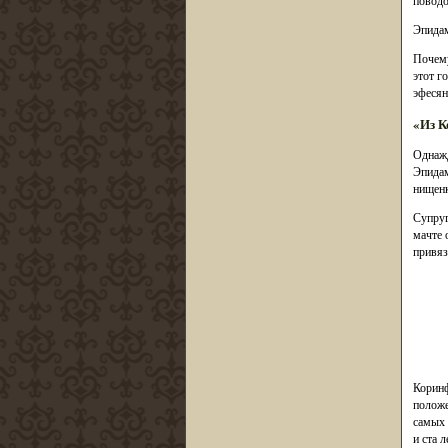
Эпидам
Почему
этот г
эфесян
«Из К
Однажд
Эпидам
нищенк
Супруг
мачте 
привяз
Коринф
положе
самых 
и ста 