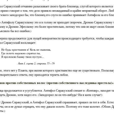
л Сиракузский отчаянно разыскивает своего брата-близнеца, слугой которого является б
 прямо говорит о том, что дело приняло неожиданный и крайне неприятный оборот. Лю
зского заподозрил бы, что близнец его слуги по ошибке принимает Антифола за его бли
 Антифолу Сиракузскому это и в голову не приходит (впрочем, Дромио Сиракузскому т
ому и Дромио Эфесскому это более простительно, потому что они не ищут своих близне
ъяснило бы все ошибки.)
ериха продолжается (для пущей невероятности происходящего требуется, чтобы каждая
л Сиракузский восклицает:
Не будь христианин я! Коль не скажешь,
Где золото надежно спрятал ты,
Я проломлю башку твою пустую...
Акт I, сцена 2, строки 77—79
о, этого нет у Плавта, при жизни которого христианство еще не существовало. Посколь
творительного ответа, ему приходится терпеть побои.
ою против собственных волос (против собственного наследника престола)»
ца продолжается и усугубляется. Антифол Сиракузский спешит в «Кентавр», находит там
деть Дромио, хотя видел его. (Заподозрил ли он что-нибудь? Ни в коем случае!)
 Дромио Сиракузский, и Антифол Сиракузский спрашивает, пришел ли тот в себя. Естес
ечь; он и не думал отрицать, что ему давали золото. Поэтому его тоже колотят. (Обоих 
ты.)