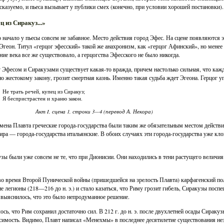
сказуемо, и пьеса вызывает у публики смех (конечно, при условии хорошей постановки).
ц из Сиракуз...»
 начало у пьесы совсем не забавное. Место действия город Эфес. На сцене появляются 
Эгеон. Титул «герцог эфесский» такой же анахронизм, как «герцог Афинский», но менее
ние века все же существовало, а герцогства Эфесского не было никогда.
Эфесом и Сиракузами существует какая-то вражда, причем настолько сильная, что кажд
но жестокому закону, грозит смертная казнь. Именно такая судьба ждет Эгеона. Герцог у
Не трать речей, купец из Сиракуз;
Я беспристрастен и храню закон.
Акт I, сцена 1, строки 3—4 (перевод А. Некора)
мена Плавта греческие города-государства были таким же обязательным местом действи
ра — города-государства итальянские. В обоих случаях эти города-государства уже кло
зы были уже совсем не те, что при Дионисии. Они находились в тени растущего величия 
во время Второй Пунической войны (пришедшейся на зрелость Плавта) карфагенский по
е легионы (218—216 до н. э.) и стало казаться, что Риму грозит гибель, Сиракузы посп
 выяснилось, что это было непродуманное решение.
ось, что Рим сохранил достаточно сил. В 212 г. до н. э. после двухлетней осады Сираку
симость. Видимо, Плавт написал «Менехмы» в последнее десятилетие существования нез