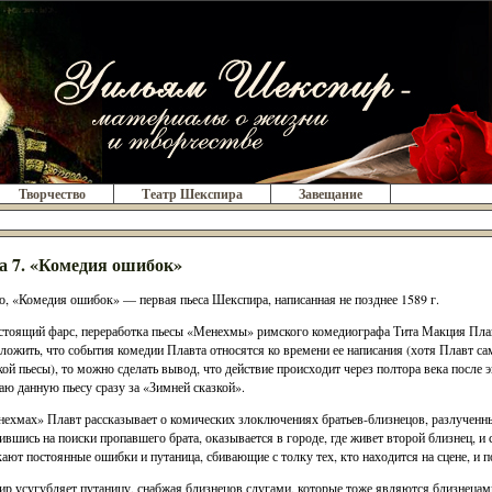
Творчество
Театр Шекспира
Завещание
а 7. «Комедия ошибок»
, «Комедия ошибок» — первая пьеса Шекспира, написанная не позднее 1589 г.
стоящий фарс, переработка пьесы «Менехмы» римского комедиографа Тита Макция Плавта
ложить, что события комедии Плавта относятся ко времени ее написания (хотя Плавт са
кой пьесы), то можно сделать вывод, что действие происходит через полтора века после
ю данную пьесу сразу за «Зимней сказкой».
ехмах» Плавт рассказывает о комических злоключениях братьев-близнецов, разлученны
ившись на поиски пропавшего брата, оказывается в городе, где живет второй близнец, и
ают постоянные ошибки и путаница, сбивающие с толку тех, кто находится на сцене, и 
р усугубляет путаницу, снабжая близнецов слугами, которые тоже являются близнецам