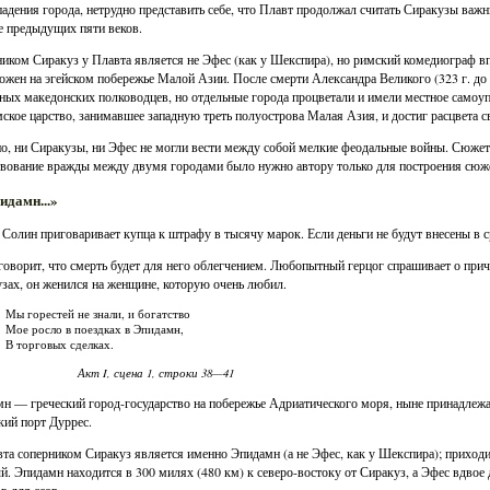
падения города, нетрудно представить себе, что Плавт продолжал считать Сиракузы ва
е предыдущих пяти веков.
иком Сиракуз у Плавта является не Эфес (как у Шекспира), но римский комедиограф вп
ожен на эгейском побережье Малой Азии. После смерти Александра Великого (323 г. до 
ных македонских полководцев, но отдельные города процветали и имели местное самоу
ское царство, занимавшее западную треть полуострова Малая Азия, и достиг расцвета с
о, ни Сиракузы, ни Эфес не могли вести между собой мелкие феодальные войны. Сюжет 
вование вражды между двумя городами было нужно автору только для построения сюже
идамн...»
 Солин приговаривает купца к штрафу в тысячу марок. Если деньги не будут внесены в с
говорит, что смерть будет для него облегчением. Любопытный герцог спрашивает о причи
зах, он женился на женщине, которую очень любил.
Мы горестей не знали, и богатство
Мое росло в поездках в Эпидамн,
В торговых сделках.
Акт I, сцена 1, строки 38—41
н — греческий город-государство на побережье Адриатического моря, ныне принадлежа
кий порт Дуррес.
та соперником Сиракуз является именно Эпидамн (а не Эфес, как у Шекспира); приходи
й. Эпидамн находится в 300 милях (480 км) к северо-востоку от Сиракуз, а Эфес вдвое
в для ссор.