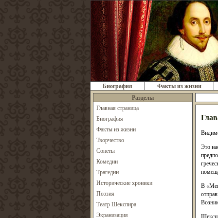
Биография
Факты из жизни
Разделы
Главная страница
Глав
Биография
Факты из жизни
Видимо
Творчество
Это на
Сонеты
предпо
Комедии
гречес
помеща
Трагедии
Исторические хроники
В «Мен
Поэзия
отправ
Возник
Театр Шекспира
Экранизация
Шекспи