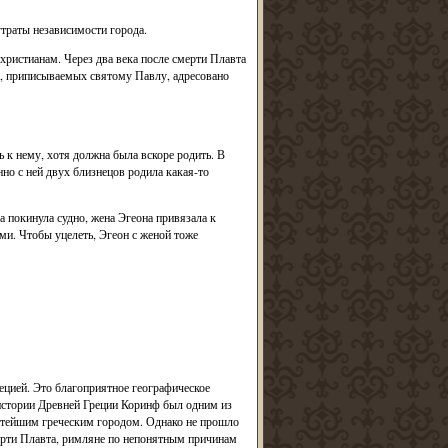
утраты независимости города.
ристианам. Через два века после смерти Плавта
ий, приписываемых святому Павлу, адресовано
 к нему, хотя должна была вскоре родить. В
но с ней двух близнецов родила какая-то
а покинула судно, жена Эгеона привязала к
ами. Чтобы уцелеть, Эгеон с женой тоже
цией. Это благоприятное географическое
 истории Древней Греции Коринф был одним из
атейшим греческим городом. Однако не прошло
е смерти Плавта, римляне по непонятным причинам