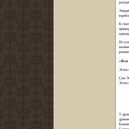
разгра
Эпидав
корабл
К счас
пример
одновр
Не усп
мальчи
разные
«Всю 
Эгеон 
Сын Эг
Эгеон 
У древ
древни
Балкан
Селевк