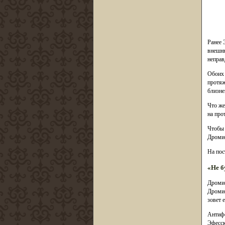
Ранее 
внешню
неправ
Обоих 
протяж
близне
Что же
на про
Чтобы 
Дроми
На пос
«Не б
Дромио
Дромио
зовет 
Антифо
Эфесск