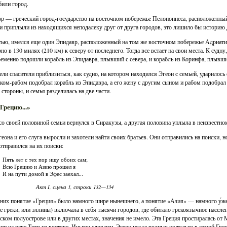
били город.
р — греческий город-государство на восточном побережье Пелопоннеса, расположенный 
и приплыли из находящихся неподалеку друг от друга городов, это лишило бы историю 
тью, имелся еще один Эпидавр, расположенный на том же восточном побережье Адриати
но в 130 милях (210 км) к северу от последнего. Тогда все встает на свои места. К суд
еменно подошли корабль из Эпидавра, плывший с севера, и корабль из Коринфа, плывши
ели спасители приблизиться, как судно, на котором находился Эгеон с семьей, ударилось 
ком-рабом подобрал корабль из Эпидавра, а его жену с другим сыном и рабом подобрал
 стороны, и семья разделилась на две части.
Грецию...»
со своей половиной семьи вернулся в Сиракузы, а другая половина уплыла в неизвестно
еона и его слуга выросли и захотели найти своих братьев. Они отправились на поиски, но
отправился на их поиски:
Пять лет с тех пор ищу обоих сам;
Всю Грецию и Азию прошел я
И на пути домой в Эфес заехал...
Акт I, сцена 1, строки 132—134
них понятие «Греция» было намного шире нынешнего, а понятие «Азия» — намного у́же.
е греки, или эллины) включала в себя тысячи городов, где обитало грекоязычное населен
ском полуострове или в других местах, значения не имело. Эта Греция простиралась от 
ии на реке Тигр на востоке. Иными словами, Эгеон искал родных не только в самой Греци