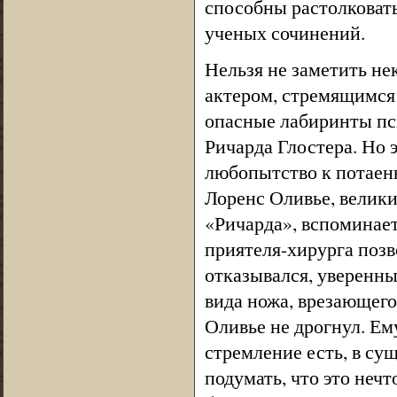
способны растолковать
ученых сочинений.
Нельзя не заметить не
актером, стремящимся 
опасные лабиринты пс
Ричарда Глостера. Но 
любопытство к потаен
Лоренс Оливье, велик
«Ричарда», вспоминает
приятеля-хирурга позв
отказывался, уверенны
вида ножа, врезающегос
Оливье не дрогнул. Ему
стремление есть, в су
подумать, что это нечт