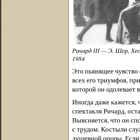
Ричард III — Э. Шер, Хе
1984
Это пьянящее чувство
всех его триумфов, пр
которой он одолевает 
Иногда даже кажется, 
спектакля Ричард, ост
Выясняется, что он спо
с трудом. Костыли слу
душевной опоры. Если 