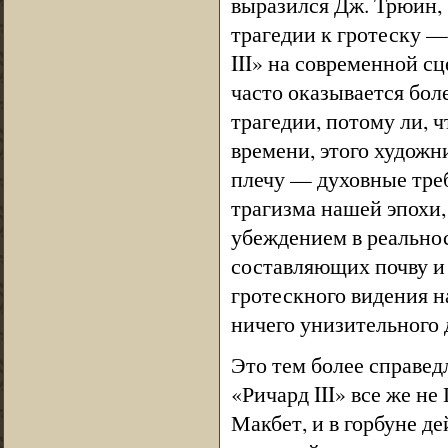
выразился Дж. Трюин,
трагедии к гротеску —
III» на современной с
часто оказывается бол
трагедии, потому ли, ч
времени, этого художн
плечу — духовные треб
трагизма нашей эпохи,
убеждением в реально
составляющих почву и 
гротескного видения на
ничего унизительного д
Это тем более справед
«Ричард III» все же н
Макбет, и в горбуне де