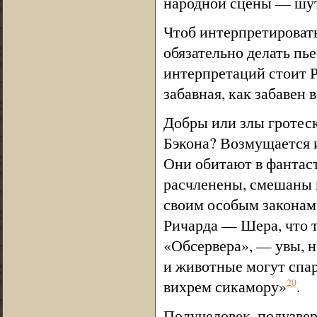
народной сцены — шут
Чтоб интерпретировать 
обязательно делать пь
интерпретаций стоит Р
забавная, как забавен
Добры или злы гротеск
Бэкона? Возмущается и
Они обитают в фантаст
расчленены, смешаны и
своим особым законам,
Ричарда — Шера, что т
«Обсервера», — увы, н
и животные могут спар
вихрем сикамору»
.
20
Получеловек, полузвер