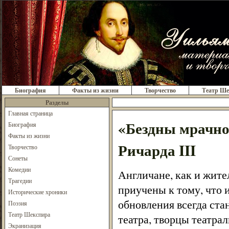
Биография
Факты из жизни
Творчество
Театр Ше
Разделы
Главная страница
«Бездны мрачной
Биография
Факты из жизни
Ричарда III
Творчество
Сонеты
Комедии
Англичане, как и жител
Трагедии
приучены к тому, что 
Исторические хроники
обновления всегда ста
Поэзия
Театр Шекспира
театра, творцы театра
Экранизация