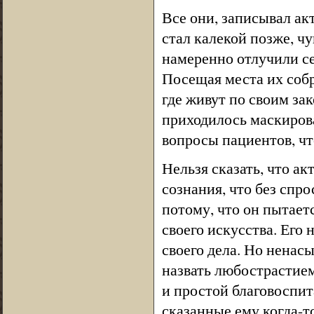
Все они, записывал акте
стал калекой позже, ч
намеренно отлучили се
Посещая места их собр
где живут по своим за
приходилось маскиров
вопросы пациентов, чт
Нельзя сказать, что а
сознания, что без спр
потому, что он пытает
своего искусства. Его
своего дела. Но ненас
назвать любострастием,
и простой благовоспит
сказанные ему когда-т