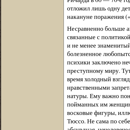
отложил лишь одну дет
накануне поражения («
Несравненно больше а
связанные с политико
и не менее знамениты
болезненное любопытс
психики заключено неч
преступному миру. Тут
время холодный взгляд
нравственными запрета
натуры. Ему важно поня
пойманных им женщин, 
восковые фигуры, илл
Тюссо. Не сама по себ
абсурдная, нечеловече