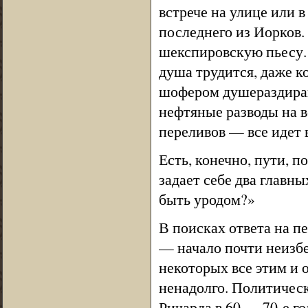
встрече на улице или 
последнего из Иорков.
шекспировскую пьесу. 
душа трудится, даже ко
шофером душераздираю
нефтяные разводы на 
переливов — все идет в
Есть, конечно, пути, 
задает себе два главн
быть уродом?»
В поисках ответа на п
— начало почти неизб
некоторых все этим и 
ненадолго. Политическ
Ричарда в 60 — 70-е г