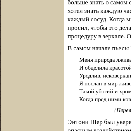
больше знать о самом с
хотел знать каждую ч
каждый сосуд. Когда м
просил, чтобы это дел
процедуру в зеркале. 
В самом начале пьесы 
Меня природа лжива
И обделила красотой
Уродлив, исковеркан
Я послан в мир живо
Такой убогий и хром
Когда пред ними ко
(Перев
Энтони Шер был уверен
опасным воздействием 