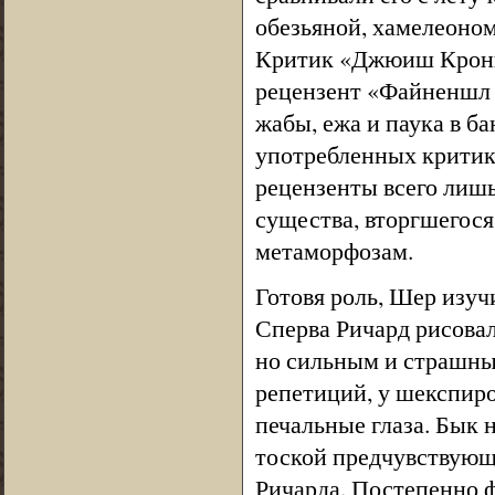
обезьяной, хамелеоном
Критик «Джюиш Кроник
рецензент «Файненшл 
жабы, ежа и паука в ба
употребленных критик
рецензенты всего лишь
существа, вторгшегос
метаморфозам.
Готовя роль, Шер изу
Сперва Ричард рисовал
но сильным и страшны
репетиций, у шекспиро
печальные глаза. Бык н
тоской предчувствующ
Ричарда. Постепенно ф