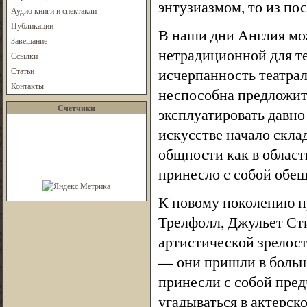
энтузиазмом, то из по
Аудио книги и спектакли
Публикации
В наши дни Англия мож
Завещание
нетрадиционной для те
Ссылки
исчерпанность театрал
Статьи
Контакты
неспособна предложит
Счетчики
эксплуатировать давно
искусстве начало скла
общности как в област
принесло с собой обещ
К новому поколению п
Трелфолл, Джульет Сти
артистической зрелости
— они пришли в больш
принесли с собой пред
угадываться в актерск