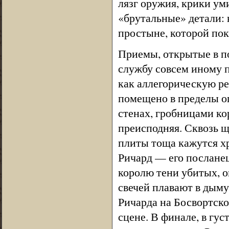
лязг оружия, крики ум
«брутальные» детали: 
простыне, которой пок
Приемы, открытые в п
службу совсем иному п
как аллегорическую р
помещено в пределы ог
стенах, гробницами к
преисподняя. Сквозь щ
плиты тоща кажутся хр
Ричард — его посланец
королю тени убитых, о
свечей плавают в дыму
Ричарда на Босвортско
сцене. В финале, в гу