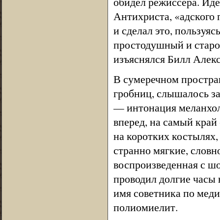
обидел режиссера. Иде
Антихриста, «адского п
и сделал это, пользуя
простодушный и старо
изъяснялся Билл Алекс
В сумеречном простран
гробниц, слышалось за
— интонация меланхол
вперед, на самый край
на коротких костылях,
странно мягкие, словн
воспроизведенная с ш
проводил долгие часы 
имя советника по меди
полиомиелит.