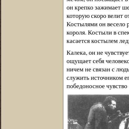
он крепко зажимает ше
которую скоро велит от
Костылями он весело р
короля. Костыли в спе
касается костылем лед
Калека, он не чувству
ощущает себя человеком
ничем не связан с люд
служить источником ег
победоносное чувство 