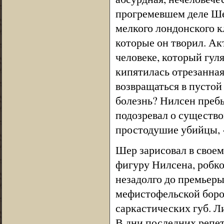
прогремевшем деле Ше
мелкого лондонского к
которые он творил. Ак
человеке, который гуля
кипятилась отрезанная
возвращаться в пустой
болезнь? Нилсен пребы
подозревал о существо
простодушие убийцы, 
Шер зарисовал в свое
фигуру Нилсена, робко
незадолго до премьер
мефистофельской боро
саркастических губ. 
В дни последних репе