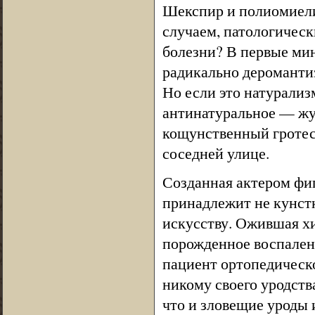
Шекспир и полиомиел
случаем, патологическ
болезни? В первые мин
радикально дероманти
Но если это натурализ
антинатуральное — жу
кощунственный гротеск
соседней улице.
Созданная актером фи
принадлежит не кунстк
искусству. Ожившая хи
порожденное воспален
пациент ортопедическ
никому своего уродства
что и зловещие уроды