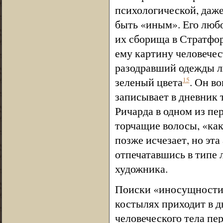
психологической, даже
быть «иным». Его люб
их сборища в Стратфор
ему картину человечес
разодравший одежды л
зеленый цвета
. Он в
15
записывает в дневник т
Ричарда в одном из пе
торчащие волосы, «как
позже исчезает, но эта
отпечатавшись в типе 
художника.
Поиски «иносущности» 
костылях приходит в 
человеческого тела пер