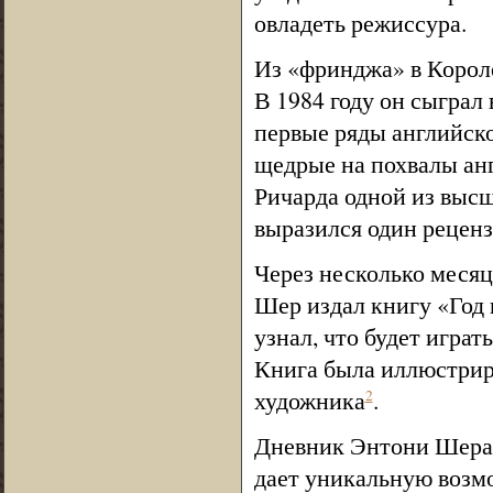
овладеть режиссура.
Из «фринджа» в Корол
В 1984 году он сыграл 
первые ряды английск
щедрые на похвалы анг
Ричарда одной из высш
выразился один реценз
Через несколько месяц
Шер издал книгу «Год к
узнал, что будет играт
Книга была иллюстрир
художника
.
2
Дневник Энтони Шера,
дает уникальную возмо