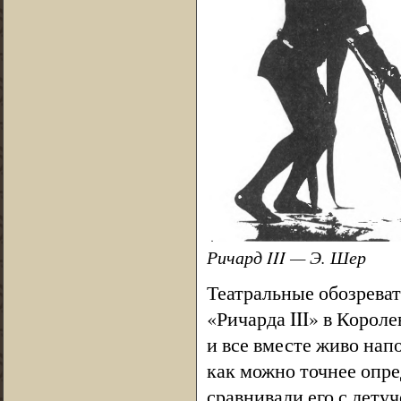
Ричард III — Э. Шер
Театральные обозреват
«Ричарда III» в Корол
и все вместе живо нап
как можно точнее опр
сравнивали его с лету