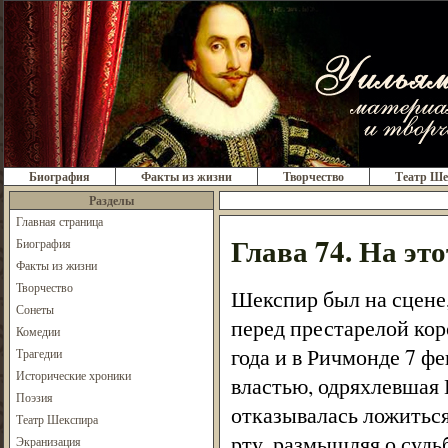
Биография
Факты из жизни
Творчество
Театр Ше
Разделы
Главная страница
Глава 74. На эт
Биография
Факты из жизни
Творчество
Шекспир был на сцене,
Сонеты
перед престарелой кор
Комедии
года и в Ричмонде 7 ф
Трагедии
Исторические хроники
властью, одряхлевшая 
Поэзия
отказывалась ложиться
Театр Шекспира
рту, размышляя о судь
Экранизация