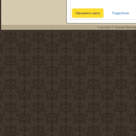
Copyright ©
Уильям Шекспи