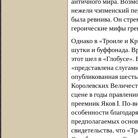
античного мира. Возмо
нежели чэпменский пе
была ревнива. Он стре
героические мифы грек
Однако в «Троиле и Кр
шутки и буффонада. Вр
этот шел в «Глобусе». 
«представлена слугами
опубликованная шестью
Королевских Величеств
сцене в годы правления
преемник Яков I. По-в
особенности благодаря
предполагаемых основ
свидетельства, что «Т