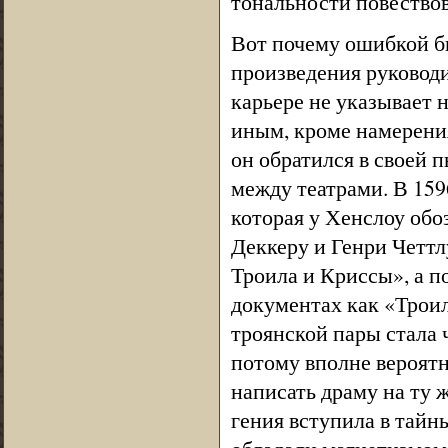
тональности повество
Вот почему ошибкой б
произведения руководи
карьере не указывает 
иным, кроме намерения
он обратился в своей 
между театрами. В 159
которая у Хенслоу обо
Деккеру и Генри Четтл
Троила и Криссы», а п
документах как «Троил
троянской пары стала 
потому вполне вероят
написать драму на ту ж
гения вступила в тайн