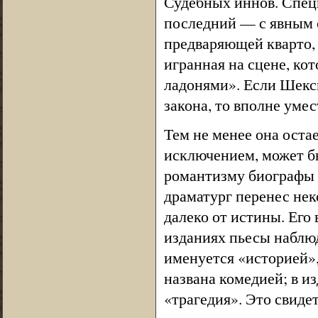
Судебных иннов. Специ
последний — с явным о
предваряющей кварто, 
игранная на сцене, ко
ладонями». Если Шекс
закона, то вполне умес
Тем не менее она оста
исключением, может б
романтизму биографы Ш
драматург перенес нек
далеко от истины. Его 
изданиях пьесы наблюд
именуется «историей»,
названа комедией; в и
«трагедия». Это свиде