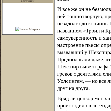
Счетчики
И все же он не безмолв
ней тошнотворную, пр
незадолго до кончины 
названием «Троил и Кр
самоуверенность и ха
настроение пьесы опре
вызвавший у Шекспира
Предполагали даже, чт
Шекспир вывел графа Э
греков с деятелями ели
Уолсингем, — но все 
друг на друга.
Вряд ли цензор мог за
происходило в легенда