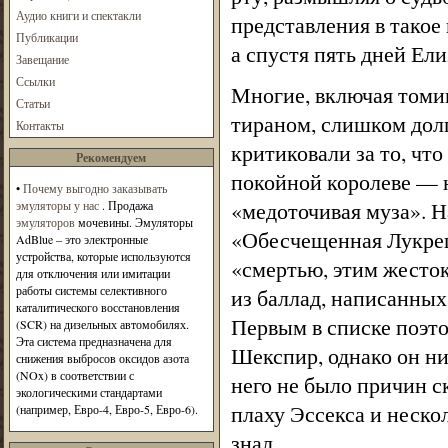
Аудио книги и спектакли
представления в такое
Публикации
а спустя пять дней Ели
Завещание
Ссылки
Многие, включая томив
Статьи
тираном, слишком дол
Контакты
критиковали за то, что
Рекомендуем
покойной королеве — н
•
Почему выгодно заказывать
«медоточивая муза». 
эмуляторы у нас
. Продажа
эмуляторов
мочевины. Эмуляторы
«Обесчещенная Лукрец
AdBlue – это электронные
устройства, которые используются
«смертью, этим жесток
для отключения или имитации
работы системы селективного
из баллад, написанных 
каталитического восстановления
Первым в списке поэто
(SCR) на дизельных автомобилях.
Эта система предназначена для
Шекспир, однако он ни
снижения выбросов оксидов азота
(NOx) в соответствии с
него не было причин с
экологическими стандартами
плаху Эссекса и неск
(например, Евро-4, Евро-5, Евро-6).
знал.