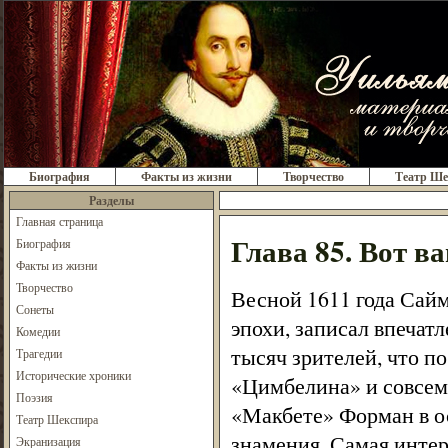
Биография
Факты из жизни
Творчество
Театр Ше
Разделы
Главная страница
Глава 85. Вот в
Биография
Факты из жизни
Творчество
Весной 1611 года Сайм
Сонеты
эпохи, записал впечат
Комедии
тысяч зрителей, что п
Трагедии
Исторические хроники
«Цимбелина» и совсем 
Поэзия
«Макбете» Форман в о
Театр Шекспира
знамения. Самая интере
Экранизация