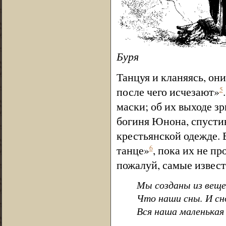
Буря
Танцуя и кланяясь, он
после чего исчезают»
5
маски; об их выходе з
богиня Юнона, спустив
крестьянской одежде. 
танце»
, пока их не п
6
пожалуй, самые извес
Мы созданы из веще
Что наши сны. И с
Вся наша маленькая