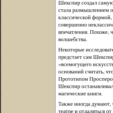
Шекспир создал самую 
стала размышлением об
классической формой, 
совершенно неклассиче
впечатления. Похоже, ч
волшебства.
Некоторые исследовате
предстает сам Шекспир
«всемогущего искусств
оснований считать, чт
Прототипом Просперо 
Шекспир останавливалс
магические книги.
Также иногда думают, 
театре и отдаляться от