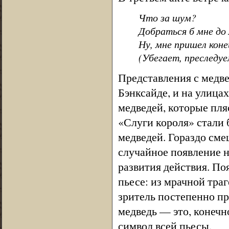
Что за шум?
Добраться б мне до л
Ну, мне пришел конец
(Убегает, преследу
Представления с медве
Бэнксайде, и на улица
медведей, которые пля
«Слуги короля» стали 
медведей. Гораздо сме
случайное появление н
развития действия. По
пьесе: из мрачной тра
зритель постепенно пр
медведь — это, конечн
символ всей пьесы.