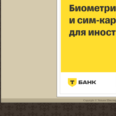
Copyright ©
Уильям Шекспи