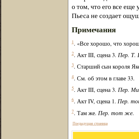
о том, что его все еще
Пьеса не создает ощуще
Примечания
1
. «Все хорошо, что хорошо
2
. Акт III, сцена 3.
Пер. Т.
3
. Старший сын короля Яков
4
. См. об этом в главе 33.
5
. Акт III, сцена 3.
Пер. Ми
6
. Акт IV, сцена 1.
Пер. т
7
. Там же.
Пер. тот же
.
Предыдущая страница