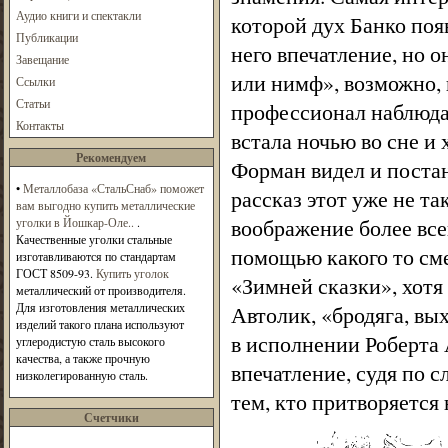
Аудио книги и спектакли
которой дух Банко поя
Публикации
него впечатление, но 
Завещание
или нимф», возможно, 
Ссылки
Статьи
профессионал наблюдае
Контакты
встала ночью во сне и 
Рекомендуем
Форман видел и постан
•
Металлобаза «СтальСнаб» поможет
рассказ этот уже не так
вам выгодно купить металлические
воображение более всег
уголки в Йошкар-Оле..
.
Качественные уголки стальные
помощью какого то сме
изготавливаются по стандартам
ГОСТ 8509-93.
Купить уголок
«Зимней сказки», хотя 
металлический от производителя.
Для изготовления металлических
Автолик, «бродяга, вы
изделий такого плана используют
в исполнении Роберта
углеродистую сталь высокого
качества, а также прочную
впечатление, судя по
низколегированную сталь.
тем, кто притворяется 
Счетчики