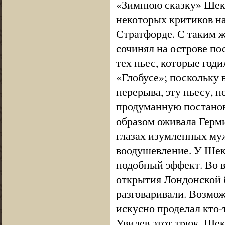
«Зимнюю сказку» Шекс
некоторых критиков на
Стратфорде. С таким 
сочинял на острове по
тех пьес, которые годи
«Глобусе»; поскольку в
перерыва, эту пьесу, п
продуманную постанов
образом оживала Герм
глазах изумленных муж
воодушевление. У Шек
подобный эффект. Во вр
открытия Лондонской б
разговаривали. Возмож
искусно проделал кто-
Увидев этот трюк, Шекс