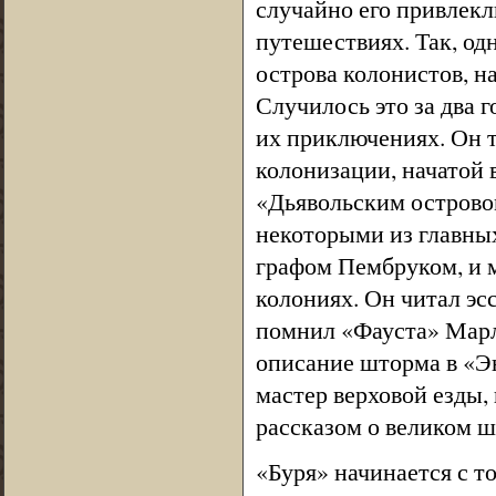
случайно его привлек
путешествиях. Так, о
острова колонистов, 
Случилось это за два 
их приключениях. Он 
колонизации, начатой
«Дьявольским островом
некоторыми из главны
графом Пембруком, и м
колониях. Он читал эс
помнил «Фауста» Марло
описание шторма в «Э
мастер верховой езды, 
рассказом о великом ш
«Буря» начинается с т