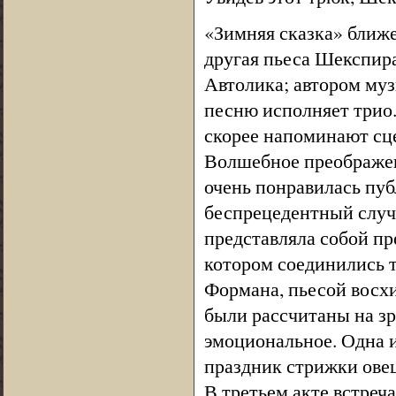
«Зимняя сказка» ближе
другая пьеса Шекспира
Автолика; автором муз
песню исполняет трио
скорее напоминают сце
Волшебное преображен
очень понравилась публ
беспрецедентный случа
представляла собой пр
котором соединились т
Формана, пьесой восх
были рассчитаны на зр
эмоциональное. Одна и
праздник стрижки овец
В третьем акте встреч