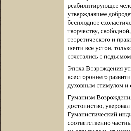
реабилитирующее чело
утверждавшее добродет
бесплодное схоластиче
творчеству, свободной
теоретического и прак
почти все устои, тольк
сочетались с подъемом
Эпоха Возрождения ут
всестороннего развити
духовным стимулом и с
Гуманизм Возрождения
достоинство, уверовал 
Гуманистический индив
соответственно частн
не отрывалось от наци