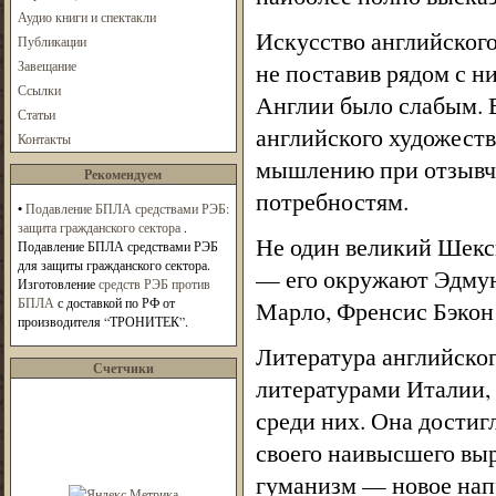
Аудио книги и спектакли
Искусство английског
Публикации
Завещание
не поставив рядом с н
Ссылки
Англии было слабым. В
Статьи
английского художеств
Контакты
мышлению при отзывчи
Рекомендуем
потребностям.
•
Подавление БПЛА средствами РЭБ:
защита гражданского сектора
.
Не один великий Шекс
Подавление БПЛА средствами РЭБ
для защиты гражданского сектора.
— его окружают Эдмун
Изготовление
средств РЭБ против
БПЛА
с доставкой по РФ от
Марло, Френсис Бэкон
производителя “ТРОНИТЕК”.
Литература английског
Счетчики
литературами Италии,
среди них. Она достигл
своего наивысшего выр
гуманизм — новое нап