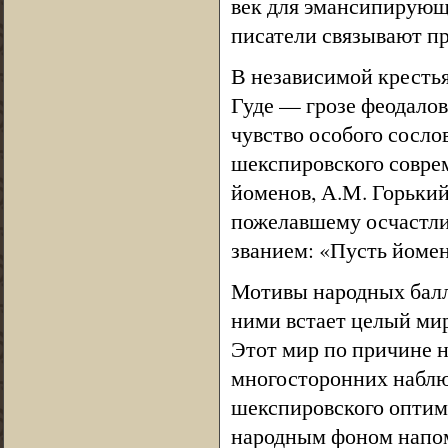
век для эмансипирующ
писатели связывают пр
В независимой крестья
Гуде — грозе феодалов
чувство особого сосло
шекспировского соврем
йоменов, А.М. Горький
пожелавшему осчастли
званием: «Пусть йомен
Мотивы народных балл
ними встает целый мир
Этот мир по причине н
многосторонних наблю
шекспировского оптим
народным фоном напоми