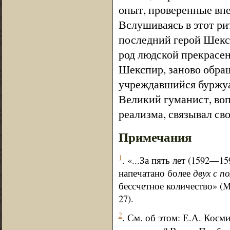
опыт, проверенные впе
Вслушиваясь в этот ри
последний герой Шексп
род людской прекрасен
Шекспир, заново обра
учреждавшийся буржу
Великий гуманист, воп
реализма, связывал св
Примечания
1
. «...За пять лет (1592—
напечатано более
двух с п
бессчетное количество» (M
27).
2
. См. об этом: Е.А. Косм