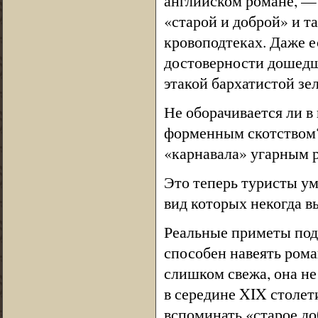
английском романе, —
«старой и доброй» и та
кровоподтеках. Даже е
достоверности дошедши
этакой бархатистой зе
Не оборачивается ли в
форменным скотством? 
«карнавала» угарным 
Это теперь туристы ум
вид которых некогда в
Реальные приметы под
способен навеять рома
слишком свежа, она не 
в середине XIX столет
вспоминать «старое до