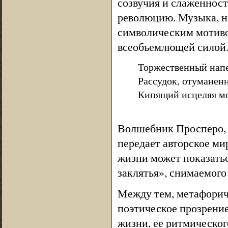
созвучия и слаженност
революцию. Музыка, не
символическим мотивом
всеобъемлющей силой
Торжественный напе
Рассудок, отуманен
Кипящий исцеляя мо
5, 
Волшебник Просперо, 
передает авторское м
жизни может показатьс
заклятья», снимаемог
Между тем, метафорич
поэтическое прозрение
жизни, ее ритмическог