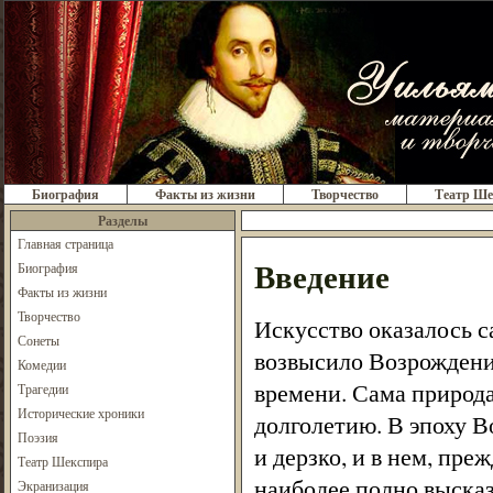
Биография
Факты из жизни
Творчество
Театр Ше
Разделы
Главная страница
Введение
Биография
Факты из жизни
Творчество
Искусство оказалось с
Сонеты
возвысило Возрождение
Комедии
времени. Сама природа
Трагедии
Исторические хроники
долголетию. В эпоху В
Поэзия
и дерзко, и в нем, пре
Театр Шекспира
наиболее полно высказ
Экранизация