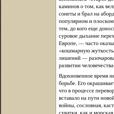
каминов о том, как в
сонеты и брал на абор
популярном и плоском 
тем, до кого еще доно
суровое дыхание перех
Европе, — часто оказы
«кошмарную жуткость»
лишений — разочарова
развитии человечества
Вдохновенное время н
борьбе. Его окрашивае
что в процессе перево
вставало на пути ново
войны, сословная, кас
схватки, как и морска