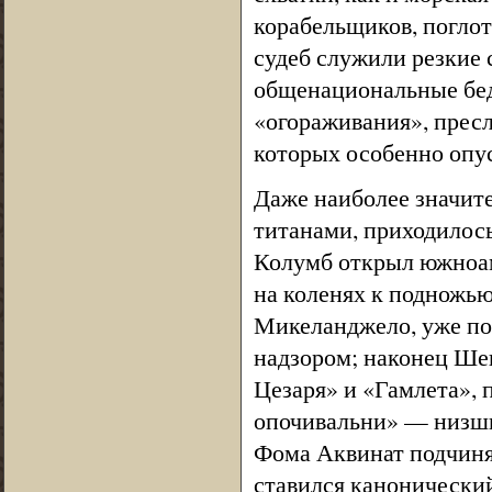
корабельщиков, погло
судеб служили резкие
общенациональные бед
«огораживания», пресл
которых особенно опу
Даже наиболее значите
титанами, приходилось
Колумб открыл южноам
на коленях к подножью
Микеланджело, уже по
надзором; наконец Ше
Цезаря» и «Гамлета», 
опочивальни» — низши
Фома Аквинат подчиня
ставился канонически