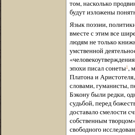
том, насколько продви
будут изложены понятн
Язык поэзии, политики
вместе с этим все шир
людям не только книжн
умственной деятельнос
«человекоутверждения»
эпохи писал сонеты
, 
1
Платона и Аристотеля
словами, гуманисты, 
Бэкону были редки, одн
судьбой, перед божест
доставало смелости сч
собственным творцом»,
свободного исследован