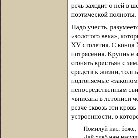
речь заходит о ней в 
поэтической полноты.
Надо учесть, разумеетс
«золотого века», кото
XV столетия. С конца 
потрясения. Крупные з
сгонять крестьян с зе
средств к жизни, толп
подгоняемые «законом 
непосредственным свид
«вписана в летописи 
резче сквозь эти кров
устроенности, о котор
Помилуй нас, боже, 
Дай хлеб нам насущ