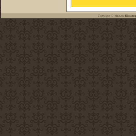
Copyright ©
Уильям Шекспи