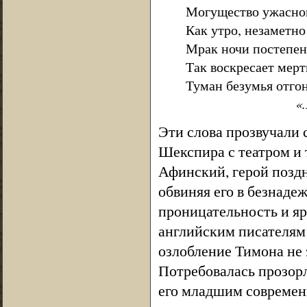
Могущество ужасног
Как утро, незаметно
Мрак ночи постепен
Так воскресает мерт
Туман безумья отгон
«.Бу
Эти слова прозвучали 
Шекспира с театром и 
Афинский, герой поздн
обвиняя его в безнаде
проницательность и яр
английским писателям:
озлобление Тимона не 
Потребовалась прозорл
его младшим современ