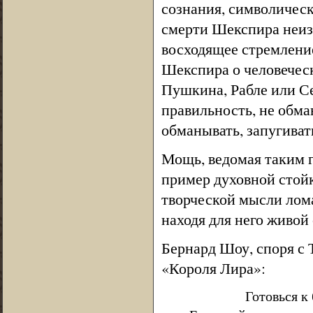
сознания, символичес
смерти Шекспира неиз
восходящее стремление
Шекспира о человеческ
Пушкина, Рабле или Се
правильность, не обм
обманывать, запугивать
Мощь, ведомая таким г
пример духовной стой
творческой мысли лом
находя для него живой 
Бернард Шоу, споря с 
«Короля Лира»:
Готовься к б