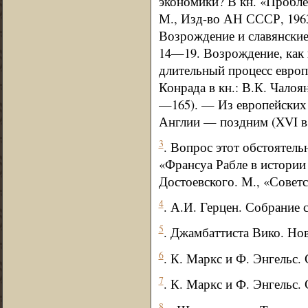
экономики? В кн. «Пробле
М., Изд-во АН СССР, 1963
Возрождение и славянские
14—19. Возрождение, как 
длительный процесс европ
Конрада в кн.: В.К. Чалоя
—165). — Из европейских 
Англии — поздним (XVI в.
3
. Вопрос этот обстоятель
«Франсуа Рабле в истории
Достоевского. М., «Советск
4
. А.И. Герцен. Собрание с
5
. Джамбаттиста Вико. Нов
6
. К. Маркс и Ф. Энгельс. С
7
. К. Маркс и Ф. Энгельс. С
8