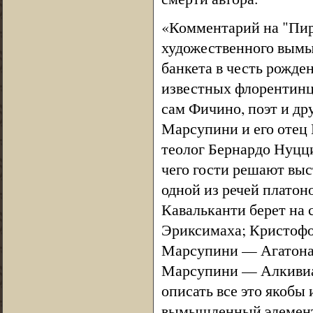
«Комментарий на "Пир
художественного вымы
банкета в честь рожде
известных флорентинц
сам Фичино, поэт и д
Марсупини и его отец
теолог Бернардо Нуцци
чего гости решают выс
одной из речей платон
Кавальканти берет на 
Эриксимаха; Кристофо
Марсупини — Агатона,
Марсупини — Алкивиад
описать все это якобы
вымышленный элемент 