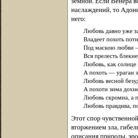
земной. Если Венера 
наслаждений, то Адон
него:
Любовь давно уже з
Владеет похоть потн
Под маскою любви 
Вся прелесть блекне
Любовь, как солнце 
А похоть — ураган з
Любовь весной безу
А похоти зима дохне
Любовь скромна, а п
Любовь правдива, по
Этот спор чувственно
вторжением зла, гибел
описания природы, эро