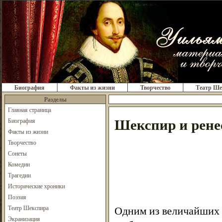
Биография
Факты из жизни
Творчество
Театр Ше
Разделы
Главная страница
Шекспир и рене
Биография
Факты из жизни
Творчество
Сонеты
Комедии
Трагедии
Исторические хроники
Поэзия
Одним из величайших 
Театр Шекспира
Экранизация