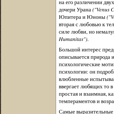
на его различении дву
дочери Урана
("Venus C
Юпитера и Юноны
("V
вторая с любовью к те
силе любви, но немалу
Humanitas")
.
Большой интерес предс
описывается природа и
психологические моти
психологии: он подро
влюбленные испытываю
ввергает любящих то в
простая и взаимная, 
темпераментов и возрас
Самые выразительные 