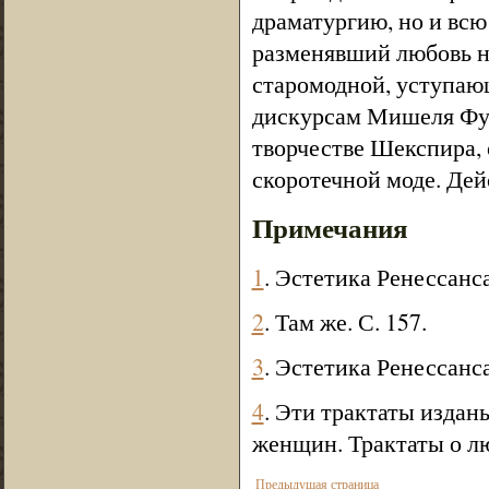
драматургию, но и всю 
разменявший любовь на
старомодной, уступаю
дискурсам Мишеля Фуко
творчестве Шекспира, 
скоротечной моде. Дей
Примечания
1
. Эстетика Ренессанса.
2
. Там же. С. 157.
3
. Эстетика Ренессанса
4
. Эти трактаты издан
женщин. Трактаты о лю
Предыдущая страница