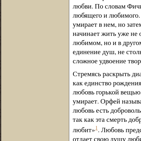
любви. По словам Фич
любящего и любимого. 
умирает в нем, но зате
начинает жить уже не о
любимом, но и в друго
единение душ, не стол
сложное удвоение тво
Стремясь раскрыть ди
как единство рождения
любовь горькой вещью.
умирает. Орфей назыв
любовь есть добровольн
так как эта смерть до
1
любит»
. Любовь пред
отдает свою душу люби