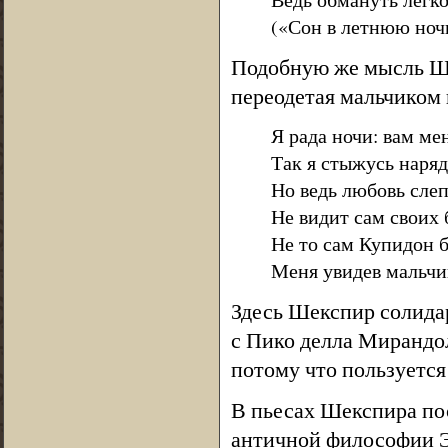
(«Сон в летнюю ночь»
Подобную же мысль Ше
переодетая мальчиком 
Я рада ночи: вам ме
Так я стыжусь наряд
Но ведь любовь слепа
Не видит сам своих 
Не то сам Купидон 
Меня увидев мальчик
Здесь Шекспир солида
с Пико делла Мирандол
потому что пользуется
В пьесах Шекспира по
античной философии Эр