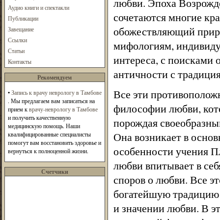
любви. Эпоха Возрожде
Аудио книги и спектакли
сочетаются многие кр
Публикации
обожествляющий приро
Завещание
Ссылки
мифологиям, индивиду
Статьи
интереса, с поисками 
Контакты
античности с традици
Рекомендуем
Все эти противоположн
•
Запись к врачу неврологу в Тамбове
. Мы предлагаем вам записаться на
философии любви, кото
прием к
врачу-неврологу в Тамбове
и получить качественную
порождая своеобразный
медицинскую помощь. Наши
Она возникает в основ
квалифицированные специалисты
помогут вам восстановить здоровье и
особенности учения Пл
вернуться к полноценной жизни.
любви впитывает в себ
Счетчики
споров о любви. Все э
богатейшую традицию 
и значении любви. В эт