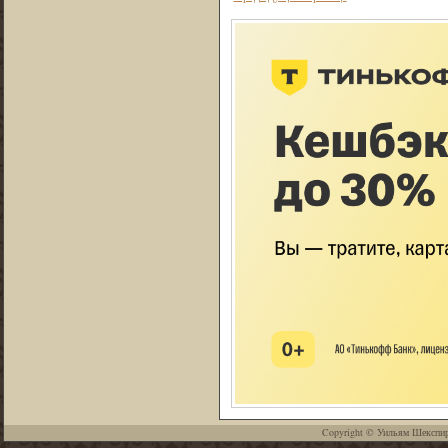
Copyright ©
Уильям Шекспи