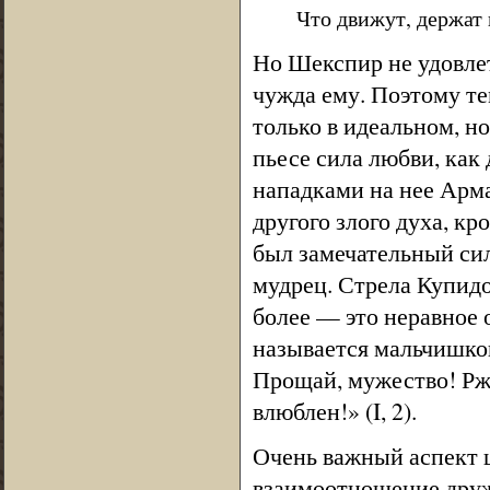
Что движут, держат 
Но Шекспир не удовле
чужда ему. Поэтому те
только в идеальном, н
пьесе сила любви, как
нападками на нее Арм
другого злого духа, к
был замечательный сил
мудрец. Стрела Купидо
более — это неравное 
называется мальчишкой
Прощай, мужество! Рж
влюблен!» (I, 2).
Очень важный аспект 
взаимоотношение друж