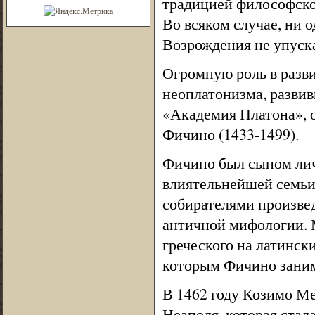
традицией философской
Во всяком случае, ни 
Возрождения не упуска
Огромную роль в разв
неоплатонизма, развив
«Академия Платона», 
Фичино (1433-1499).
Фичино был сыном лич
влиятельнейшей семьи
собирателями произве
античной мифологии. 
греческого на латинск
которым Фичино заним
В 1462 году Козимо М
Неаполя, которая стал