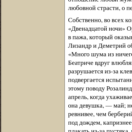
любовной страсти, о п
Собственно, во всех к
«Двенадцатой ночи» Ор
в пажа, который оказы
Лизандр и Деметрий об
«Много шума из ничего
Беатриче вдруг влюбляю
разрушается из-за клев
подвергается испытан
этому поводу Розалинд
апрель, когда ухажива
она девушка, — май; но
ревнивее, чем берберий
под дождем, капризнее
плакать из-за пустяка,