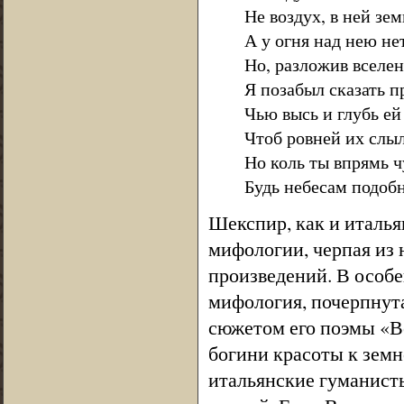
Не воздух, в ней зе
А у огня над нею не
Но, разложив вселен
Я позабыл сказать п
Чью высь и глубь ей
Чтоб ровней их слыл
Но коль ты впрямь 
Будь небесам подобн
Шекспир, как и италья
мифологии, черпая из 
произведений. В особе
мифология, почерпнута
сюжетом его поэмы «Ве
богини красоты к земн
итальянские гуманисты