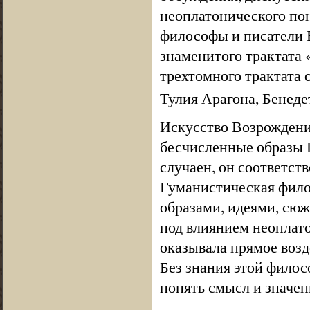
неоплатонического по
философы и писатели 
знаменитого трактата 
трехтомного трактата 
Тулия Арагона, Бенеде
Искусство Возрождени
бесчисленные образы В
случаен, он соответст
Гуманистическая фило
образами, идеями, сю
под влиянием неоплато
оказывала прямое возд
Без знания этой филос
понять смысл и значе