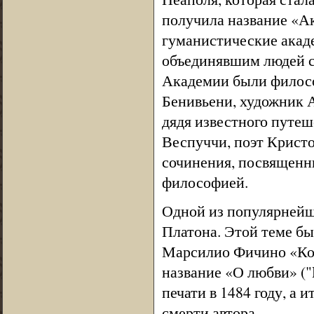
получила название «Ак
гуманистические акад
объединявшим людей с
Академии были филос
Бенивьени, художник 
дядя известного путе
Веспуччи, поэт Крист
сочинения, посвященны
философией.
Одной из популярнейш
Платона. Этой теме бы
Марсилио Фичино «Ком
название «О любви» ("
печати в 1484 году, а и
смерти автора.