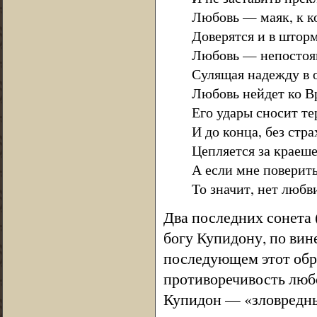
Любовь — маяк, к к
Доверятся и в шторм
Любовь — непостоян
Сулящая надежду в 
Любовь нейдет ко В
Его удары сносит т
И до конца, без стр
Цепляется за краеше
А если мне поверить
То значит, нет любви
Два последних сонета 
богу Купидону, по вин
последующем этот обра
противоречивость люб
Купидон — «зловредный