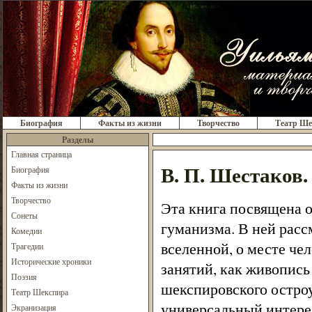
Биография
Факты из жизни
Творчество
Театр Ше
Разделы
Главная страница
В. П. Шестаков
Биография
Факты из жизни
Творчество
Эта книга посвящена 
Сонеты
гуманизма. В ней расс
Комедии
вселенной, о месте че
Трагедии
Исторические хроники
занятий, как живопись
Поэзия
шекспировского остро
Театр Шекспира
универсальный интерес
Экранизация