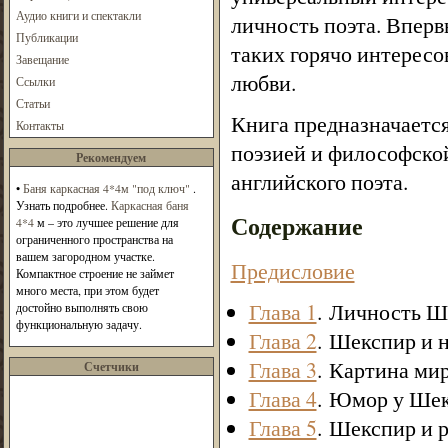
Аудио книги и спектакли
личность поэта. Вперв
Публикации
таких горячо интересо
Завещание
любви.
Ссылки
Статьи
Книга предназначается
Контакты
поэзией и философско
Рекомендуем
английского поэта.
•
Баня каркасная 4*4м "под ключ"
.
Узнать подробнее.
Каркасная баня
Содержание
4*4
м – это лучшее решение для
ограниченного пространства на
вашем загородном участке.
Предисловие
Компактное строение не займет
много места, при этом будет
Глава 1
. Личность Ш
достойно выполнять свою
функциональную задачу.
Глава 2
. Шекспир и 
Глава 3
. Картина ми
Счетчики
Глава 4
. Юмор у Ше
Глава 5
. Шекспир и 