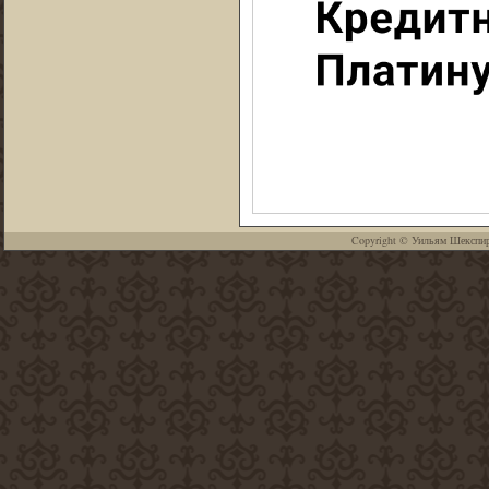
Copyright ©
Уильям Шекспи