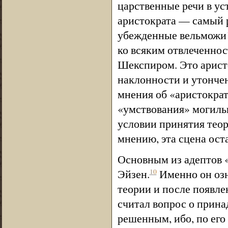
царственные речи в ус
аристократа — самый 
убежденные вельможи! 
ко всяким отвлеченно
Шекспиром. Это аристо
наклонности и утонче
мнения об «аристокра
«умствования» могиль
условии принятия теори
мнению, эта сцена ост
Основным из адептов «
Эйзен.
Именно он озн
10
теории и после появл
считал вопрос о прин
решенным, ибо, по ег