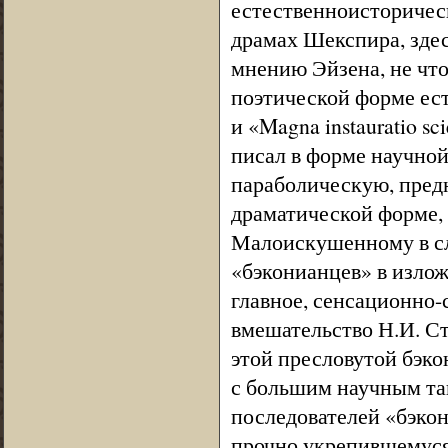
естественноисторичес
драмах Шекспира, здес
мнению Эйзена, не что
поэтической форме ес
и «Magna instauratio s
писал в форме научной
параболическую, предн
драматической форме, 
Малоискушенному в с
«бэконианцев» в излож
главное, сенсационно
вмешательство Н.И. Ст
этой пресловутой бэко
с большим научным так
последователей «бэкон
прочно укрепившемуся 