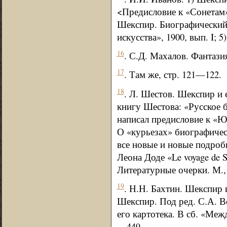
<Предисловие к «Сонетам»>
Шекспир. Биографический 
искусства», 1900, вып. I; 
16
. С.Д. Махалов. Фантази
17
. Там же, стр. 121—122.
18
. Л. Шестов. Шекспир и е
книгу Шестова: «Русское б
написал предисловие к «Юл
О «курьезах» биографичес
все новые и новые подроб
Леона Доде «Le voyage de Sh
Литературные очерки. М., 
19
. Н.Н. Бахтин. Шекспир 
Шекспир. Под ред. С.А. Ве
его картотека. В сб. «Меж
—449.