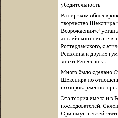
убедительность.
В широком общеевропе
творчество Шекспира и
Возрождения»,
устана
5
английского писателя 
Роттердамского, с эти
Рейхлина и других гу
эпохи Ренессанса.
Много было сделано С
Шекспира по отношен
по опровержению прес
Эта теория имела и в 
последователей. Склон
Фришмут в своей стать