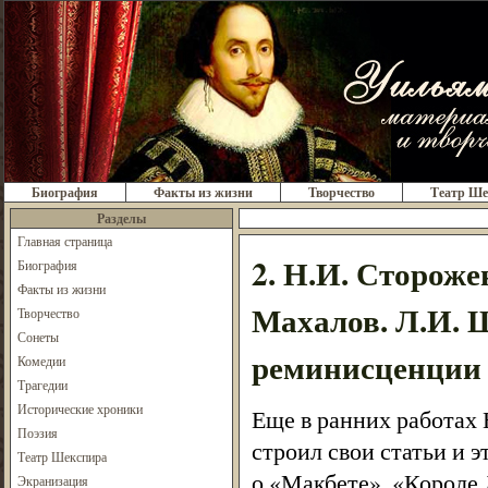
Биография
Факты из жизни
Творчество
Театр Ше
Разделы
Главная страница
2. Н.И. Стороже
Биография
Факты из жизни
Махалов. Л.И. 
Творчество
Сонеты
реминисценции 
Комедии
Трагедии
Исторические хроники
Еще в ранних работах 
Поэзия
строил свои статьи и 
Театр Шекспира
о «Макбете», «Короле 
Экранизация