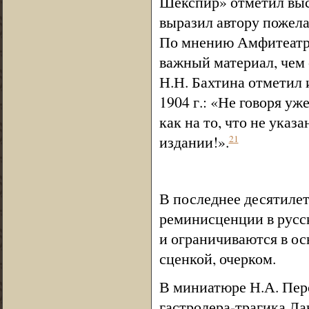
Шекспир» отметил выс
выразил автору пожел
По мнению Амфитеатро
важный материал, чем
Н.Н. Бахтина отметил и
1904 г.: «Не говоря уж
как на то, что не ука
издании!».
21
В последнее десятиле
реминисценции в русс
и ограничиваются в ос
сценкой, очерком.
В миниатюре Н.А. Пер
гастролера-трагика Ла