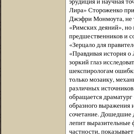
эрудиция и научная то
Лира» Стороженко при
Джэфри Монмоута, не т
«Римских деяний», но
предшественников и с
«Зерцало для правител
«Правдивая история о 
зоркий глаз исследов
шекспирологам ошибки
только мозаику, механ
различных источников.
обращается драматург 
образного выражения и
сочетание. Дошедшие д
лепит выразительные ф
частности, показывает