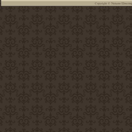
Copyright ©
Уильям Шекспи