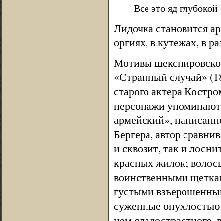
Все это яд глубокой
Лидочка становится ар
оргиях, в кутежах, в ра
Мотивы шекспировского
«Странный случай» (18
старого актера Костро
персонажи упоминаютс
армейский», написанн
Бергера, автор сравни
и сквозит, так и лосн
красных жилок; волосы
воинственными щетками
густыми взъерошенным
суженные опухлостью щ
нем сладострастного, 