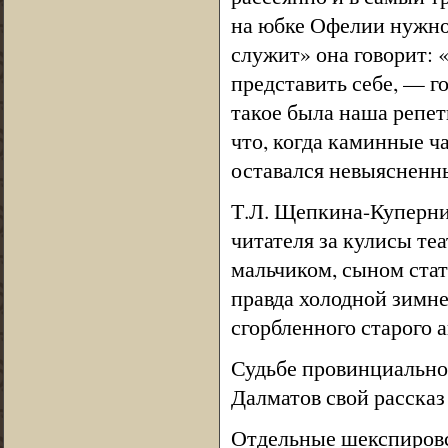
на юбке Офелии нужно 
служит» она говорит: 
представить себе, — г
такое была наша репети
что, когда каминные ч
оставался невыясненн
Т.Л. Щепкина-Куперни
читателя за кулисы те
мальчиком, сыном стат
правда холодной зимн
сгорбленного старого а
Судьбе провинциально
Далматов свой рассказ
Отдельные шекспировс