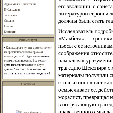
Аудио книги и спектакли
его эволюции, о сонет
Публикации
литературой европейс
Завещание
должны были стать гл
Ссылки
Статьи
Исследователь подробн
Контакты
«Макбета» — хроники 
Рекомендуем
пьесы с ее источника
•
Как недорого купить домокомплект
соображения относител
из профилированного бруса от
производителя?
. Уделите внимание
нам ключ к уразумению
оптимизации проекта. Все детали
дома изготавливаются из
бруса
трагедию Шекспира с х
длиной 6 метров. Есть количество
заготовок и есть количество деталей.
материалы получили с
столько пополняет ка
Счетчики
осмысливает ее, действ
моралист, превращая н
в потрясающую трагед
нравственного смысла