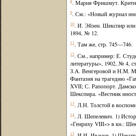
8
. Мария Фришмут. Критиче
9
. См.: «Новый журнал ино
10
. И. Эйзен. Шекспир ил
1894, № 12.
11
. Там же, стр. 745—746.
12
. См., например: Е. Сту
литературы», 1902, № 4, 
З.А. Венгеровой и Н.М. Ми
Фантазия на трагедию «Гам
XVII; С. Рапопорт. Дамско
Шекспира. «Вестник иностр
13
. Л.Н. Толстой в воспомин
14
. Л. Шепелевич. 1) Исто
«Генриху VIII»> в кн.: Шек
15
. И.И. Иванов. 1) Шекспи