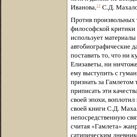
Иванова,
С.Д. Махало
15
Против произвольных т
философской критики 
использует материалы
автобиографические д
поставить то, что ни к
Елизаветы, ни ничтож
ему выступить с гуман
признать за Гамлетом 
приписать эти качеств
своей эпохи, воплотил 
своей книги С.Д. Маха
непосредственную свя
считая «Гамлета» жан
сатирическим дневник