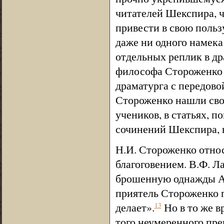
читателей Шекспира, ч
привести в свою польз
даже ни одного намека
отдельных реплик в д
философа Стороженко 
драматурга с передов
Стороженко нашли свое
учеников, в статьях, 
сочинений Шекспира, 
Н.И. Стороженко отно
благоговением. В.Ф. Л
брошенную однажды А.
приятель Стороженко 
делает».
Но в то же 
13
того неумеренного пре