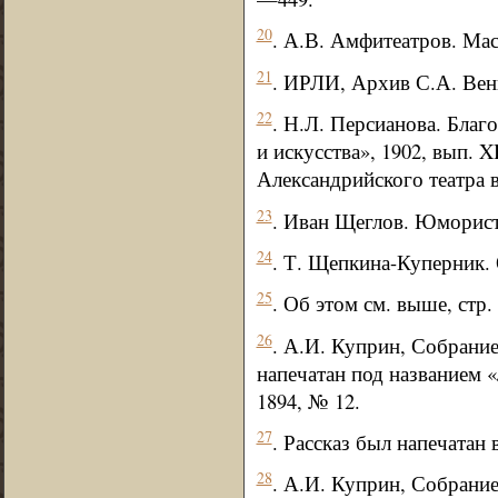
20
. А.В. Амфитеатров. Мас
21
. ИРЛИ, Архив С.А. Венге
22
. Н.Л. Персианова. Благ
и искусства», 1902, вып. 
Александрийского театра 
23
. Иван Щеглов. Юмористи
24
. Т. Щепкина-Куперник. 
25
. Об этом см. выше, стр. 
26
. А.И. Куприн, Собрание 
напечатан под названием «
1894, № 12.
27
. Рассказ был напечатан 
28
. А.И. Куприн, Собрание с