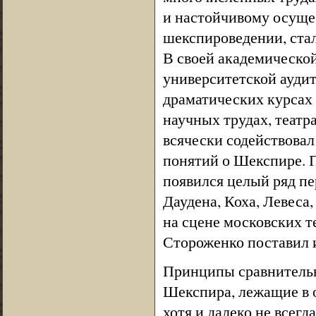
и настойчивому осущес
шекспироведении, ста
В своей академической
университетской аудит
драматических курсах 
научных трудах, теат
всячески содействова
понятий о Шекспире. 
появился целый ряд п
Даудена, Коха, Левеса
на сцене московских те
Стороженко поставил 
Принципы сравнительн
Шекспира, лежащие в 
хотя и далеко не всегд