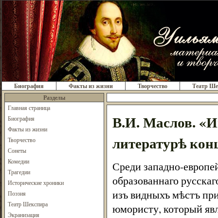
Биография
Факты из жизни
Творчество
Театр Ше
Разделы
Главная страница
В.И. Маслов. «И
Биография
Факты из жизни
литературѣ конц
Творчество
Сонеты
Комедии
Среди западно-европей
Трагедии
образованнаго русскаг
Исторические хроники
изъ видныхъ мѣстъ пр
Поэзия
Театр Шекспира
юмористу, который яв
Экранизация