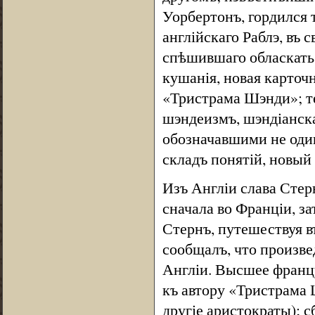
Уорбертонъ, гордился 
англійскаго Раблэ, въ 
спѣшившаго обласкать
кушанія, новая карточ
«Тристрама Шэнди»; т
шэндеизмъ, шэндіанск
обозначавшими не оди
складъ понятій, новый
Изъ Англіи слава Сте
сначала во Франціи, за
Стернъ, путешествуя в
сообщалъ, что произвед
Англіи. Высшее франц
къ автору «Тристрама 
другіе аристократы); 