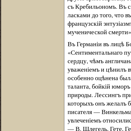
съ Кребильономъ. Въ с
ласками до того, что в
французскій энтузіазмъ
мученической смерти» (St
Въ Германіи въ лицѣ Б
«Сентиментальнаго пу
сердцу, чѣмъ англичан
уваженіемъ и цѣнилъ в
особенно оцѣнена был
таланта, бойкій юморъ
природы. Лессингъ при
которыхъ онъ желалъ б
писателя — Винкельманъ
увлеченіемъ относилис
— В. Шлегель, Гете, Ге