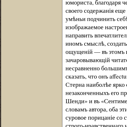
юмориста, благодаря ч
своего содержанія еще
умѣньи подчинить себѣ 
изображаемое настроен
направить впечатлител
иномъ смыслѣ, создат
ощущеній — въ этомъ 
зачаровывающій читате
несравненно большимъ
сказать, что онъ affectu
Стерна наиболѣе ярко 
незаконченныхъ его п
Шенди» и въ «Сентиме
словамъ автора, оба эт
суровое порицаніе со 
строго-нравственнаго 