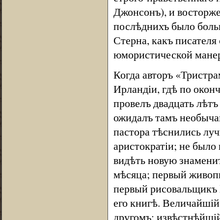
Джонсонъ), и восторже
послѣднихъ было больш
Стерна, какъ писателя
юмористической манер
Когда авторъ «Тристра
Ирландіи, гдѣ по окон
провелъ двадцать лѣтъ
ожидалъ тамъ необычай
пастора тѣснились луч
аристократіи; не было
видѣть новую знаменит
мѣсяца; первый живоп
первый рисовальщикъ X
его книгѣ. Величайшій
другомъ; извѣстнѣйшій