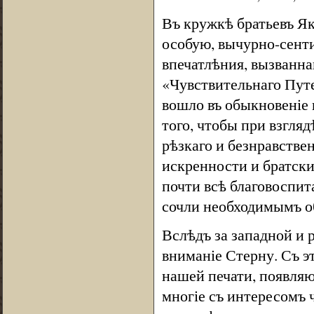
Въ кружкѣ братьевъ Як
особую, вычурно-сент
впечатлѣния, вызванн
«Чувствительнаго Путе
вошло въ обыкновеніе
того, чтобы при взгляд
рѣзкаго и безнравстве
искренности и братски
почти всѣ благовоспит
сочли необходимымъ о
Вслѣдъ за западной и р
вниманіе Стерну. Съ э
нашей печати, появляю
многіе съ интересомъ 