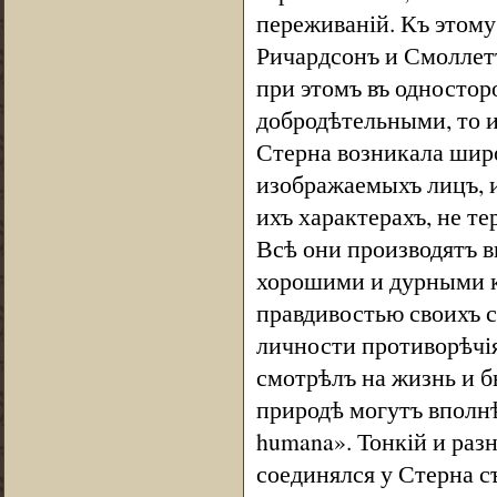
переживаній. Къ этому
Ричардсонъ и Смоллетъ
при этомъ въ одностор
добродѣтельными, то 
Стерна возникала шир
изображаемыхъ лицъ, и
ихъ характерахъ, не т
Всѣ они производятъ 
хорошими и дурными к
правдивостью своихъ 
личности противорѣчі
смотрѣлъ на жизнь и б
природѣ могутъ вполнѣ
humana». Тонкій и раз
соединялся у Стерна 