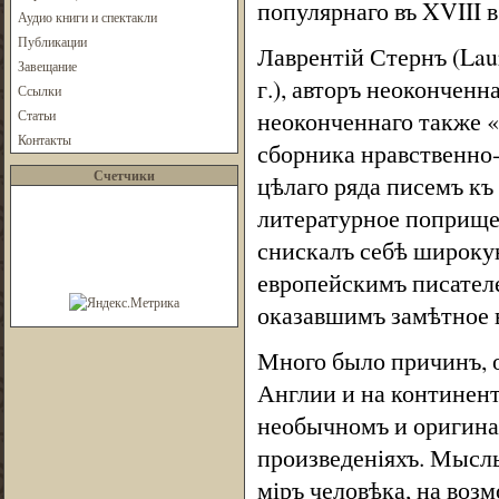
популярнаго въ XVIII в
Аудио книги и спектакли
Публикации
Лаврентій Стернъ (Laure
Завещание
г.), авторъ неоконченна
Ссылки
неоконченнаго также «A 
Статьи
Контакты
сборника нравственно-р
Счетчики
цѣлаго ряда писемъ къ
литературное поприще 
снискалъ себѣ широку
европейскимъ писател
оказавшимъ замѣтное 
Много было причинъ, о
Англии и на континент
необычномъ и оригина
произведеніяхъ. Мысл
міръ человѣка, на воз