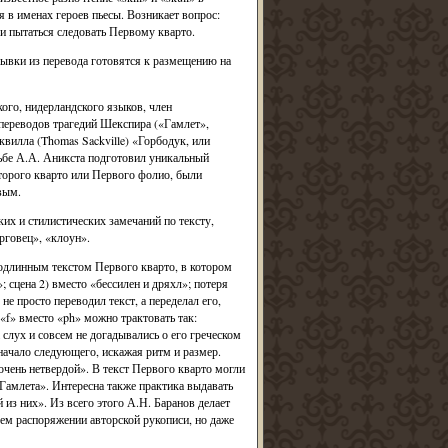
 в именах героев пьесы. Возникает вопрос:
 пытаться следовать Первому кварто.
ывки из перевода готовятся к размещению на
ого, нидерландского языков, член
переводов трагедий Шекспира («Гамлет»,
вилла (Thomas Sackville) «Горбодук, или
сьбе А.А. Аникста подготовил уникальный
Второго кварто или Первого фолио, были
вым.
ких и стилистических замечаний по тексту,
рговец», «клоун».
подлинным текстом Первого кварто, в котором
; сцена 2) вместо «бессилен и дряхл»; потеря
 не просто переводил текст, а переделал его,
«f» вместо «ph» можно трактовать так:
слух и совсем не догадывались о его греческом
 начало следующего, искажая ритм и размер.
очень нетвердой». В текст Первого кварто могли
Гамлета». Интересна также практика выдавать
 из них». Из всего этого А.Н. Баранов делает
оем распоряжении авторской рукописи, но даже