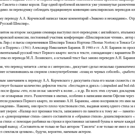
е Гамлета о ставке короля. Еще одной проблемой являются уже упомянутые разночтения
димо ли переводчику соблюдать традиционную конвенцию шекспировских переводов или
му переводу А.А. Корчевский написал также комментарий «Знакомо и неожиданно». Отр
«Русский Шекспир».
антом на втором заседании семинара выступил поэт-переводчик с английского, итальянск
ровской комиссии, постоянный участник конференции «Шекспировские чтения», автор 
ь Лир») и пьесы современников Шекспира Томаса Нортона (Thomas Norton) и Томаса Сек
с и Поррекс» (1561) Александр Николаевич Баранов. В 1980-е гг. А.Н. Баранов по про
иментальный русский текст Первого кварто: места в тексте, совпадающие с вариантом 
сены из перевода М.Л. Лозинского, а остальной текст был заново переведен А.Н. Барано
я, что перевод читается «легко и с интересом», дискутант сделал несколько грамматичес
нее остановившись на спорном словоупотреблении: «плащ из черных соболей», «рыбото
ым замечанием к переводу А.А. Корчевского у дискутанта стала его малая схожесть с 
ствует большое количество дефектов текста: «бесстыден и дряхл» («impudent and bed-rid»
 после фразы «что, если он вас завлечёт к волне...» и др. Во всех этих случаях докладчик
 не оговаривая этого. Разночтения в именах, особенно в написании имени Офелии через 
ители рукописи Первого кварто, по мнению А.Н. Баранова, «явно восприняли это имя на 
ождении». Наконец, они просто плохо чувствовали стих, выдавая конец одного стиха за
ант уверен: «Налицо все признаки текста, записанного по памяти и к тому же — памяти 
ь и «доморощенные стихи» самого составителя и «обрывки стихов» дошекспировского «
за стихи «с помощью разбивки на строки и простановки заглавной буквы в начале каждой
щий вывод: «Составитель не только не был автором "Гамлета" и не только не имел в св
ел спектакля целиком», будучи, вероятно, наемным актером.