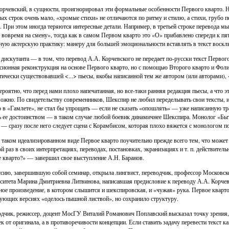
орчевский, в сущности, проигнорировал эти формальные особенности Первого кварто. Н
ых строк очень мало, «хромые стихи» не отличаются по ритму и стилю, а стихи, грубо 
. При этом иногда теряются интересные детали. Например, в третьей строке перевода 
 вовремя на смену», тогда как в самом Первом кварто это «О» прибавлено спереди к пя
ную актерскую практику: манеру для большей эмоциональности вставлять в текст воскли
дискутанта — в том, что перевод А.А. Корчевского не передает по-русски текст Первог
сионная реконструкция на основе Первого кварто, но с помощью Второго кварто и Фоли
тически существовавшей <...> пьесы, якобы написанной тем же автором (или авторами), <
роятно, что перед нами плохо напечатанная, но все-таки ранняя редакция пьесы, а что 
ожно. По свидетельству современников, Шекспир не любил переделывать свои тексты, и
 в «Гамлете», не стал бы упрощать — если не сказать «опошлять» — уже написанную тр
ь ее достоинством — в таком случае любой боевик динамичнее Шекспира. Монолог «Бы
 — сразу после него следует сцена с Корамбисом, которая плохо вяжется с монологом п
 таком идеализированном виде Первое кварто поучительно прежде всего тем, что может 
й раз в своих интерпретациях, переводах, постановках, экранизациях и т. п. действитель
 кварто?» — завершил свое выступление А.Н. Баранов.
сию, завершившую собой семинар, открыла лингвист, переводчик, профессор Московско
ситета Марина Дмитриевна Литвинова, написавшая предисловие к переводу А.А. Корчевс
ное произведение, в котором слышится и шекспировская, и «чужая» рука. Первое кварто 
ующих версиях «оделось пышной листвой», но сохранило структуру.
дчик, режиссер, доцент МосГУ Виталий Романович Поплавский высказал точку зрения, 
ек от оригинала, а в противоречивости концепции. Если ставить задачу перевести текст 