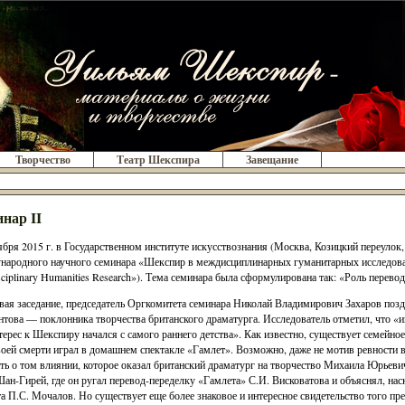
Творчество
Театр Шекспира
Завещание
нар II
ября 2015 г. в Государственном институте искусствознания (Москва, Козицкий переулок, 
ародного научного семинара «Шекспир в междисциплинарных гуманитарных исследованиях
isciplinary Humanities Research»). Тема семинара была сформулирована так: «Роль перевод
ая заседание, председатель Оргкомитета семинара Николай Владимирович Захаров поз
това — поклонника творчества британского драматурга. Исследователь отметил, что 
терес к Шекспиру начался с самого раннего детства». Как известно, существует семейно
воей смерти играл в домашнем спектакле «Гамлет». Возможно, даже не мотив ревности в
ть о том влиянии, которое оказал британский драматург на творчество Михаила Юрьевич
ан-Гирей, где он ругал перевод-переделку «Гамлета» С.И. Висковатова и объяснял, нас
а П.С. Мочалов. Но существует еще более знаковое и интересное свидетельство того п