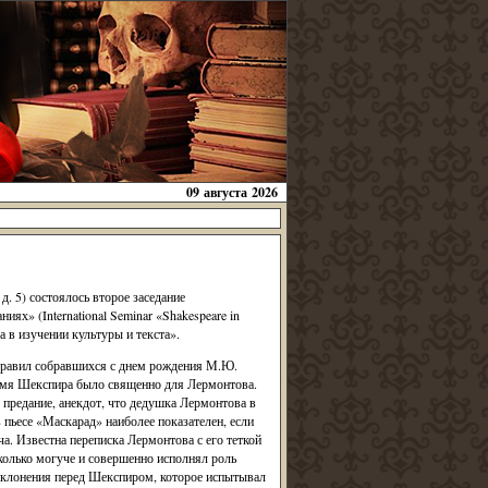
09 августа 2026
д. 5) состоялось второе заседание
» (International Seminar «Shakespeare in
а в изучении культуры и текста».
дравил собравшихся с днем рождения М.Ю.
«имя Шекспира было священно для Лермонтова.
е предание, анекдот, что дедушка Лермонтова в
 пьесе «Маскарад» наиболее показателен, если
а. Известна переписка Лермонтова с его теткой
колько могуче и совершенно исполнял роль
реклонения перед Шекспиром, которое испытывал