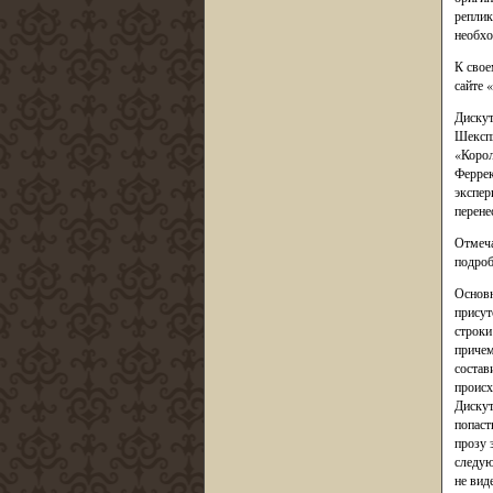
реплик
необхо
К свое
сайте 
Дискут
Шекспи
«Корол
Феррек
экспер
перене
Отмеча
подроб
Основн
присут
строки
причем
состав
происх
Дискут
попаст
прозу 
следую
не вид