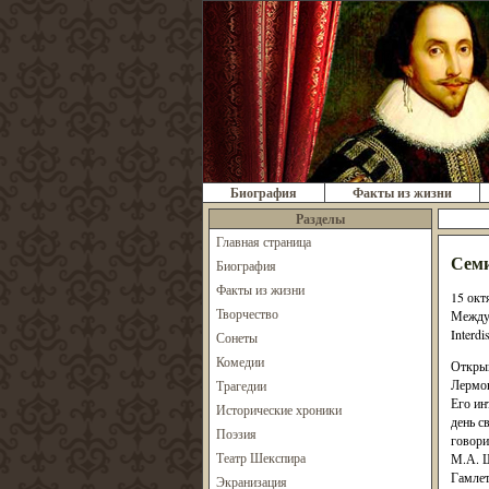
Биография
Факты из жизни
Разделы
Главная страница
Семи
Биография
Факты из жизни
15 окт
Творчество
Междун
Interd
Сонеты
Комедии
Открыв
Лермон
Трагедии
Его ин
Исторические хроники
день с
Поэзия
говори
Театр Шекспира
М.А. Ш
Гамлет
Экранизация