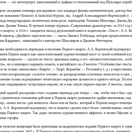
тов — это автопортрет, выполненный в графике и стилизованный под Шекспира (атрибу
ром заседании семинара докладчиком стал кандидат физико-математических, доктор био
ию компании Chemistry & Industrial Hygiene, Inc. Андрей Александрович Корчевский (г.
яда международных поэтических конкурсов, переводчик Уильяма Шекспира, Джона Дон
на, Дилана Томаса. В третьем номере журнала «Современная драматургия» за 2015 год б
о кварто); в 2016 г. ожидается выход двуязычной книги в издательстве «Текст». А.А. К
й перевод «Двойного вероломства» — пьесы Льюиса Теобальда, которая предположитель
ии Карденио», написанной в соавторстве Шекспиром и Джоном Флетчером.
яя необходимость переводов и изучения Первого кварто, А.А. Корчевский подчеркнул: 
авить Первое кварто как самостоятельный художественный текст со своей особенной ку
дчик вопросом — сделать по тексту оригинала вывод о его «несамостоятельности», особ
та», но и немецкого варианта сюжета, и английского ш-«Гамлета»? Особенностью текста
ся не только замена имен (Лиартес — Лаэрт, Корамбис — Полоний и т. д.) и перестановка 
точно воспроизводит «золотое сечение» по распределению ключевых монологов и сцен. Д
ожение только подчеркивает читательское ощущение цельности и единого метода. Поэто
 как сокращенную гастрольную версию, но и как самую первую версию «Гамлета», выш
ной задачей докладчика стало создание перевода для театра — так, чтобы текст был «
В сценическом отношении действие в Первом кварто развивается крайне интенсивно, как 
ер, «поиск места» для монолога «Быть или не быть», который в Первом кварто помещен 
х. А.А. Корчевский подчеркнул, что в попытке сделать текст более «читабельным» неизб
еры Первого кварто. Так, ради «полноты художественного эффекта» в песню Офелии 
рвые строфы.
м пунктом концепции была ориентация на академическое издание Первого кварто в серии
ального издания 1603 г. В Первом кварто немало текстологических проблем, например, из