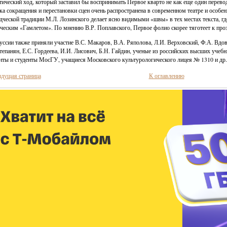
тический ход, который заставил бы воспринимать Первое кварто не как еще один перево
ка сокращения и перестановки сцен очень распространена в современном театре и особен
дческой традиции М.Л. Лозинского делает ясно видимыми «швы» в тех местах текста, где
ческим «Гамлетом». По мнению В.Р. Поплавского, Первое фолио скорее тяготеет к проз
уссии также приняли участие В.С. Макаров, В.А. Ряполова, Л.И. Верховский, Ф.А. Вдов
тепанян, Е.С. Гордеева, И.И. Лисович, Б.Н. Гайдин, ученые из российских высших учебн
нты и студенты МосГУ, учащиеся Московского культурологического лицея № 1310 и др.
дущая страница
К оглавлению