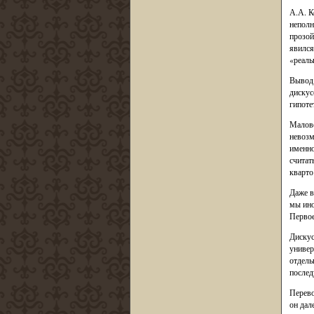
А.А. К
неполн
прозой
явился
«реаль
Вывод 
дискус
гипоте
Малове
невозм
именно
считат
кварто
Даже в
мы ино
Первое
Дискус
универ
отдель
послед
Перево
он дал