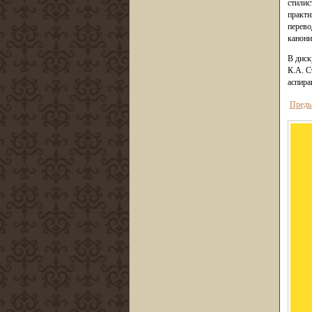
стилис
практи
перево
канони
В диск
К.А. С
аспира
Преды