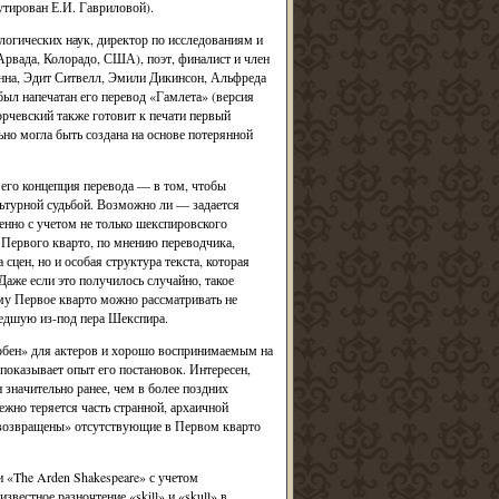
тирован Е.И. Гавриловой).
логических наук, директор по исследованиям и
 Арвада, Колорадо, США), поэт, финалист и член
на, Эдит Ситвелл, Эмили Дикинсон, Альфреда
ыл напечатан его перевод «Гамлета» (версия
орчевский также готовит к печати первый
но могла быть создана на основе потерянной
его концепция перевода — в том, чтобы
льтурной судьбой. Возможно ли — задается
енно с учетом не только шекспировского
 Первого кварто, по мнению переводчика,
сцен, но и особая структура текста, которая
аже если это получилось случайно, такое
му Первое кварто можно рассматривать не
едшую из-под пера Шекспира.
удобен» для актеров и хорошо воспринимаемым на
показывает опыт его постановок. Интересен,
значительно ранее, чем в более поздних
ежно теряется часть странной, архаичной
«возвращены» отсутствующие в Первом кварто
 «The Arden Shakespeare» с учетом
вестное разночтение «skill» и «skull» в