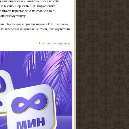
д канонического «Гамлета». Сама по себе
но в кино. Верность А.А. Корчевского
 что-то переставлено по сравнению с
аическому тексту.
ин. На семинаре присутствовали В.Б. Тарзаева,
ых заведений и научных центров, преподаватели,
Следующая страница