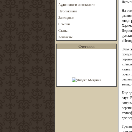
Лермон
Аудио книги и спектакли
На вто
Публикации
развит
Завещание
жюри р
Ссылки
Хаусма
Статьи
Первог
русски
Контакты
«Истор
Счетчики
Объясн
предст
перево
«Гамле
являет
почти 
распол
только
Еще од
слух. 
наприм
версия
атмосф
две пе
Третьи
оригин