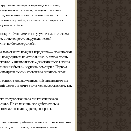
арушений размера в переводе почти нет,
переделанные из прозы, переданы хорошей
мы видим правильный пятистопный ямб: «О, ты
тистопному ямбу, что, возможно, отражает
цания от себя».
о кварто. Это намеренно улучшенная и «весьма
о, а также просто выдумки, некоей
...> но более короткой».
это может быть поздняя переделка — практически
, неодобрительно отозвавшись о вкусах толпы
агедию. «Динамичность» действия пьесы нельзя
ть или не быть?» неудачно помещен в Первом
о эмоциональному состоянию главного героя.
заставить нас задуматься: «Не превращаем ли
ный шедевр в нечто столь же посредственное, как
го государственного лингвистического
кого. По ее мнению, это действительно
похоже на голое дерево, которое в
что главная проблема перевода — не в том, что
как самодостаточный, необходимо найти