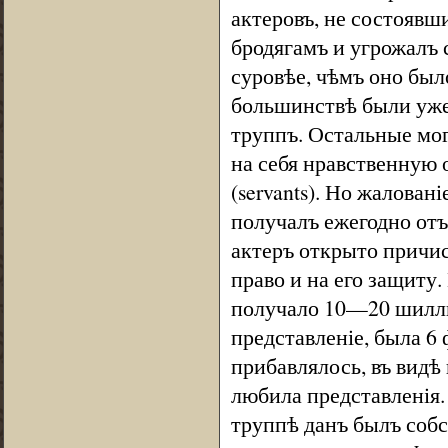
актеровъ, не состоявш
бродягамъ и угрожалъ 
суровѣе, чѣмъ оно был
большинствѣ были уже
труппъ. Остальные мог
на себя нравственную 
(servants). Но жалован
получалъ ежегодно отъ
актеръ открыто причис
право и на его защиту.
получало 10—20 шилли
представленіе, была 6 
прибавлялось, въ видѣ 
любила представленія. 
труппѣ данъ былъ собс