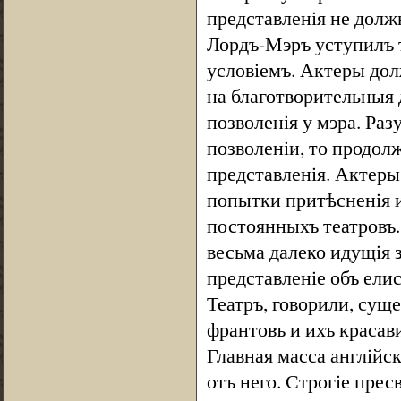
представленія не долж
Лордъ-Мэръ уступилъ т
условіемъ. Актеры дол
на благотворительныя 
позволенія у мэра. Ра
позволеніи, то продо
представленія. Актеры
попытки притѣсненія и
постоянныхъ театровъ.
весьма далеко идущія 
представленіе объ ели
Театръ, говорили, суще
франтовъ и ихъ красав
Главная масса англійс
отъ него. Строгіе прес