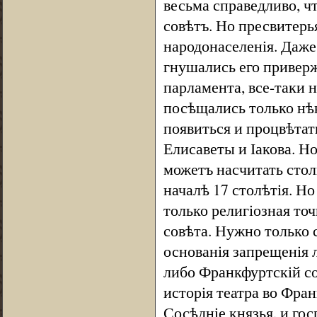
весьма справедливо, чт
совѣтъ. Но пресвитерь
народонаселенія. Даже
гнушались его привер
парламента, все-таки 
посѣщались только нѣк
появиться и процвѣтать
Елисаветы и Іакова. Н
можетъ насчитать стол
началѣ 17 столѣтія. Н
только религіозная точ
совѣта. Нужно только 
основанія запрещенія 
либо Франкфуртскій со
исторія театра во Фран
Сосѣдніе князья, и го