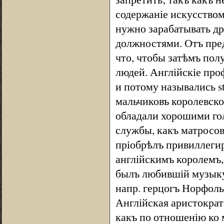
содержаніе искусством
нужно зарабатывать д
должностями. Отъ пред
что, чтобы затѣмъ пол
людей. Англійскіе про
и потому назывались st
мальчиковъ королевско
обладали хорошими гол
службы, какъ матросов
пріобрѣлъ привиллегир
англійскимъ королемъ
былъ любившій музыку
напр. герцогъ Норфольн
Англійская аристократ
какъ по отношенію ко 