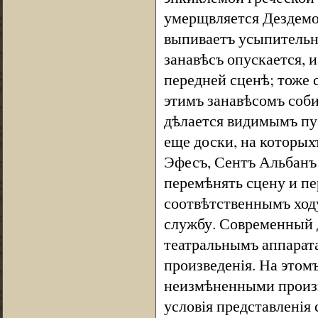
умерщвляется Дездемон
выпиваетъ усыпительн
занавѣсъ опускается, и
передней сценѣ; тоже 
этимъ занавѣсомъ соби
дѣлается видимымъ пуб
еще доски, на которых
Эфесъ, Сентъ Альбанъ 
перемѣнять сцену и пер
соотвѣтственнымъ ходу
службу. Современный 
театральнымъ аппарата
произведенія. На этом
неизмѣненными произв
условія представленія