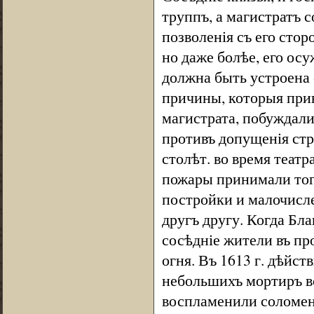
труппъ, а магистратъ с
позволенія съ его сто
но даже болѣе, его ос
должна быть устроена 
причины, которыя при
магистрата, побуждали
противъ допущенія стр
столѣт. во время теат
пожары принимали тог
постройки и малочисл
другъ другу. Когда Бл
сосѣдніе жители въ пр
огня. Въ 1613 г. дѣйс
небольшихъ мортиръ во
воспламенили соломен