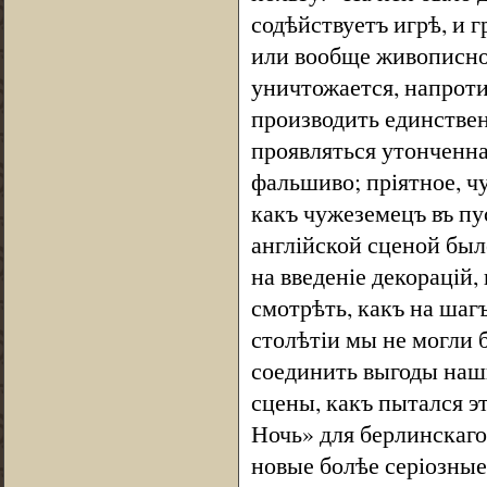
содѣйствуетъ игрѣ, и 
или вообще живописной
уничтожается, напроти
производить единстве
проявляться утонченная
фальшиво; пріятное, ч
какъ чужеземецъ въ пу
англійской сценой бы
на введеніе декорацій
смотрѣть, какъ на шаг
столѣтіи мы не могли 
соединить выгоды наш
сцены, какъ пытался э
Ночь» для берлинскаго
новые болѣе серіозные