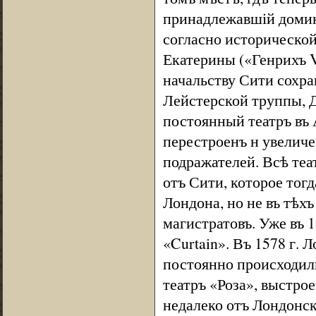
принадлежавшій домин
согласно исторической
Екатерины («Генрихъ VI
начальству Сити сохра
Лейстерской труппы, 
постоянный театръ въ А
перестроенъ н увелич
подражателей. Всѣ те
отъ Сити, которое тогд
Лондона, но не въ тѣх
магистратовъ. Уже въ 
«Curtain». Въ 1578 г. 
постоянно происходили
театръ «Роза», выстро
недалеко отъ Лондонск