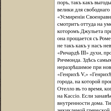
поръ, такъ какъ выгод
велики для свободнаго
«Усмиреніи Своенравно
смотритъ оттуда на ум
которомъ Джульета при
она прощается съ Ромео
не такъ какъ у насъ н
«Ричардѣ III» духи, пр
Ричмонда. Здѣсь самым
неразрѣшимое при ново
«Генрихѣ V,» «Генрихѣ
города, на которой пр
Отелло въ то время, к
на Кассіо. Если занав
внутренности дома. Ти
энкиклемой греческой 