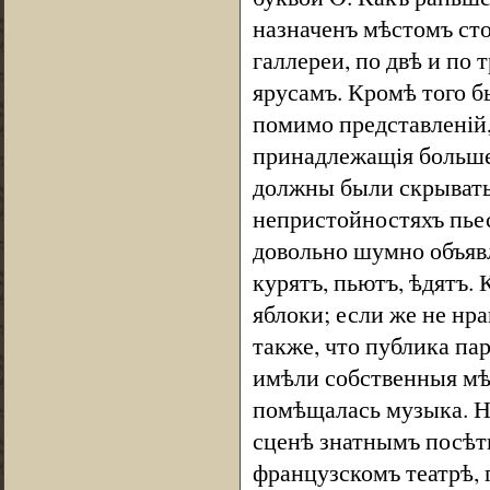
назначенъ мѣстомъ сто
галлереи, по двѣ и по
ярусамъ. Кромѣ того б
помимо представленій
принадлежащія больше
должны были скрывать 
непристойностяхъ пье
довольно шумно объяв
курятъ, пьютъ, ѣдятъ. 
яблоки; если же не нра
также, что публика па
имѣли собственныя мѣс
помѣщалась музыка. Н
сценѣ знатнымъ посѣти
французскомъ театрѣ, 