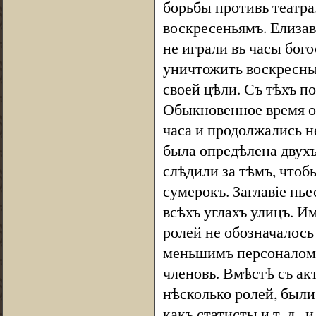
борьбы противъ театра
воскресеньямъ. Елизав
не играли въ часы бог
уничтожить воскресныя
своей цѣли. Съ тѣхъ по
Обыкновенное время об
часа и продолжались н
была опредѣлена двух
слѣдили за тѣмъ, чтобы
сумерокъ. Заглавіе пь
всѣхъ углахъ улицъ. Им
ролей не обозначалось
меньшимъ персоналомъ.
членовъ. Вмѣстѣ съ ак
нѣсколько ролей, были 
какъ статисты и т. д.,