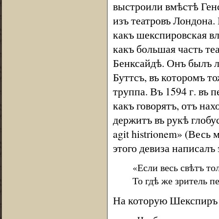
выстроили вмѣстѣ Генс
изъ театровъ Лондона. 
какъ шекспировская вл
какъ большая часть те
Бенксайдѣ. Онъ былъ л
Буттсъ, въ которомъ т
труппа. Въ 1594 г. въ 
какъ говорятъ, отъ на
держитъ въ рукѣ глобу
agit histrionem» (Весь
этого девиза написалъ
«Если весь свѣтъ тол
То гдѣ же зритель п
На которую Шекспиръ 