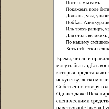
Потокъ мы вамъ
Покажемъ поле битв
Должны, увы, унизи
Побѣды Азинкура зв
Иль трехъ рапиръ, 
Для столь великихъ 
По нашему смѣшном
Хоть отблески велик
Время, число и правил
могутъ быть здѣсь вос
которыя представляют
искусству, легко могл
Собственно говоря тол
Однако даже Шекспиро
сценическими средств
царствованіе Іакова I 