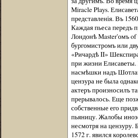
за другимъ. Во время 
Miracle Plays. Елисаве
представленія. Въ 1560
Каждая пьеса передъ п
Лондонѣ Master'омъ of 
бургомистромъ или дв
«Ричардѣ II» Шекспира
при жизни Елисаветы. 
насмѣшки надъ Шотлан
цензура не была однак
актеръ произносилъ та
прерывалось. Еще позж
собственные его придв
пьяницу. Жалобы иноз
несмотря на цензуру. 
1572 г. явился короле