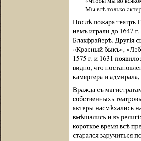
«Чтобы мы во всяко
Мы всѣ только актер
Послѣ пожара театръ Г
немъ играли до 1647 г.
Блакфрайерѣ. Другія 
«Красный быкъ», «Лебе
1575 г. и 1631 появило
видно, что постановле
камергера и адмирала,
Вражда съ магистратам
собственныхъ театровъ
актеры насмѣхались на
вмѣшались и въ религі
короткое время всѣ пре
старался заручиться п