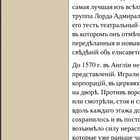
самая лучшая изъ всѣх
труппа Лорда Адмирала
его тесть театральный
въ которомъ онъ отмѣч
передѣланныя и новыя
свѣдѣній объ елисавет
До 1570 г. въ Англіи 
представленій. Играли
корпорацій, въ церквя
на дворѣ. Противъ воро
или смотрѣли, стоя и с
вдоль каждаго этажа д
сохранилось и въ пост
возъимѣло силу нерасп
которые уже раньше ча