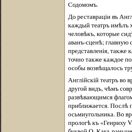
Содомомъ.
До реставраціи въ Англ
каждый театръ имѣлъ х
человѣкъ, которые сид
аванъ-сценѣ; главную 
представленія, также 
точно также каждое по
особы возвѣщалось тр
Англійскій театръ во 
другой видъ, чѣмъ со
развѣвающимся флагомъ
приближается. Послѣ п
осьмиугольника. Во в
прологѣ къ «Генриху V
буквой O. Какъ раньше 