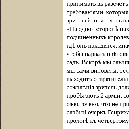
принимать въ разсчетъ
требованіями, которыя 
зрителей, поясняетъ на
«На одной сторонѣ нах
подчиненныхъ королевс
гдѣ онъ находится, ина
чтобы нарвать цвѣтовъ
садъ. Вскорѣ мы слыши
мы сами виноваты, если
выходитъ отвратительн
сожалѣнія зритель дол
пробѣгаютъ 2 арміи, со
ожесточено, что не пр
слабый очеркъ Генриха
прологѣ къ четвертому