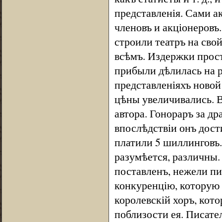
представленія. Сами а
членовъ и акціонеров
строили театръ на сво
всѣмъ. Издержки прост
прибыли дѣлилась на 
представленіяхъ новой
цѣны увеличивались. 
автора. Гонораръ за др
впослѣдствіи онъ дост
платили 5 шиллинговъ.
разумѣется, различны
поставленъ, нежели пи
конкуренцію, которую 
королевскій хоръ, кото
поблизости ея. Писател