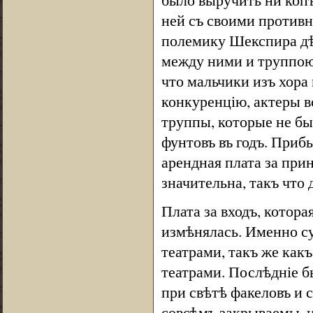
ней съ своими противни
полемику Шекспира дѣ
между ними и труппою 
что мальчики изъ хора
конкуренцію, актеры в
труппы, которые не бы
фунтовъ въ годъ. Приб
арендная плата за при
значительна, такъ что
Плата за входъ, котора
измѣнялась. Именно с
театрами, такъ же какъ
театрами. Послѣдніе 
при свѣтѣ факеловъ и 
совсѣмъ закрываемы, и