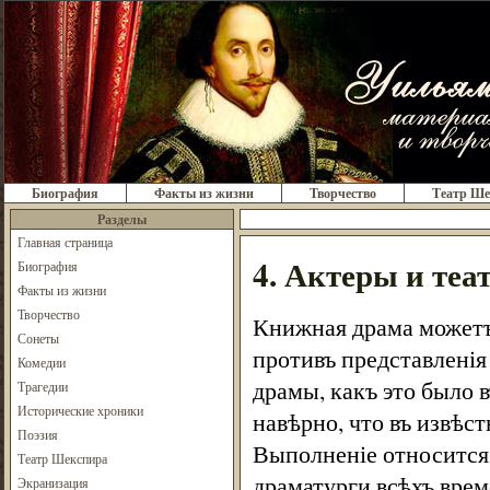
Биография
Факты из жизни
Творчество
Театр Ше
Разделы
Главная страница
4. Актеры и теа
Биография
Факты из жизни
Творчество
Книжная драма можетъ 
Сонеты
противъ представленія
Комедии
драмы, какъ это было в
Трагедии
Исторические хроники
навѣрно, что въ извѣс
Поэзия
Выполненіе относится 
Театр Шекспира
драматурги всѣхъ врем
Экранизация