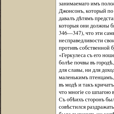
занимаемаго имъ положе
Джонсонъ, который по
давалъ дѣтямъ представ
которыя они должны бы
346—347), что эти сам
несправедливости свои
противъ собственной б
«Геркулеса съ его нош
болѣе почвы въ городѣ
для славы, ни для дохо
маленькимъ птенцамъ,
въ модѣ и такъ кричат
что многіе со шпагою в
Съ обѣихъ сторонъ был
совѣстился раздражать
было выручить ни копѣ