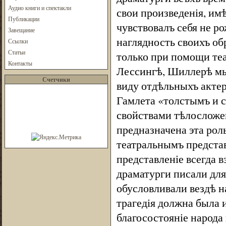
Аудио книги и спектакли
свои произведенія, им
Публикации
чувствовалъ себя не р
Завещание
наглядность своихъ обр
Ссылки
Статьи
только при помощи теа
Контакты
Лессингѣ, Шиллерѣ мы 
Счетчики
виду отдѣльныхъ актер
Гамлета «толстымъ и с
свойствами тѣлосложен
предназначена эта рол
театральнымъ представ
представленіе всегда в
драматурги писали для
обусловливали вездѣ н
трагедія должна была 
благосостояніе народа