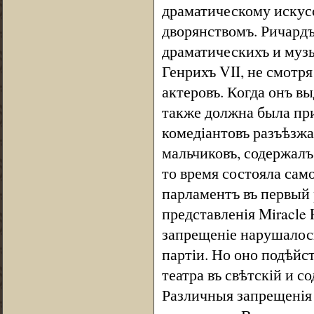
драматическому искус
дворянствомъ. Ричардъ
драматическихъ и музык
Генрихъ VII, не смотр
актеровъ. Когда онъ в
также должна была при
комедіантовъ разъѣзжал
мальчиковъ, содержалъ 
то время состояла само
парламентъ въ первый 
представленія Miracle 
запрещеніе нарушалос
партіи. Но оно подѣйс
театра въ свѣтскій и 
Различныя запрещенія 