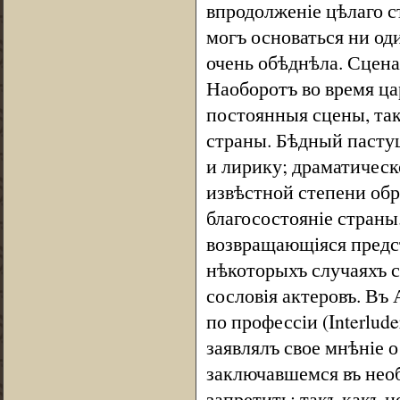
впродолженіе цѣлаго с
могъ основаться ни од
очень обѣднѣла. Сцена
Наоборотъ во время ца
постоянныя сцены, так
страны. Бѣдный пасту
и лирику; драматическ
извѣстной степени обр
благосостояніе страны
возвращающіяся предст
нѣкоторыхъ случаяхъ с
сословія актеровъ. Въ 
по профессіи (Interlude
заявлялъ свое мнѣніе 
заключавшемся въ нео
запретить; такъ какъ 