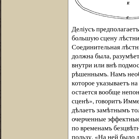
Деліусъ предполагаетъ,
большую сцену лѣстни
Соединительная лѣстн
должна была, разумѣет
внутри или внѣ подмос
рѣшеннымъ. Намъ необ
которое указываетъ на 
остается вообще непо
сценѣ», говоритъ Имме
дѣлаетъ замѣтнымъ то
очерченные эффектные 
по временамъ безцвѣт
пользу. «На ней было 