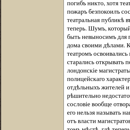
погибъ никто, хотя теа
пожаръ безпокоилъ сос
театральная публикѣ в
теперь. Шумъ, которы
быть невыносимъ для 
дома своими дѣлами. 
театромъ освоивались 
старались открывать п
лондонскіе магистрат
полицейскаго характер
отдѣльныхъ жителей и 
рѣшительно недостаточ
сословіе вообще отвор
его нельзя называть н
отъ власти магистратов
томъ мѣстѣ, гдѣ тепер