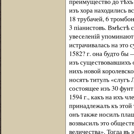
преимущество до тѣхъ п
изъ хора находились вс
18 трубачей, 6 тромбон
3 піанистовъ. Вмѣстѣ 
увеселеній упоминаютс
истрачивалась на это с
1582? г. она будто бы
изъ существовавшихъ о
нихъ новой королевско
носятъ титулъ «слугъ 
состоящее изъ 30 фунт.
1594 г., какъ на ихъ ч
принадлежалъ къ этой 
онъ также носилъ плащъ
возвысилъ это обществ
величества». Тогда въ 