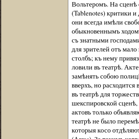
Вольтеромъ. На сценѣ
(Tablenotes) критики и
они всегда имѣли своб
обыкновеннымъ ходомъ
съ знатными господами
для зрителей отъ мал
столбъ; къ нему привя
ловили въ театрѣ. Акт
замѣнять собою полиц
вверхъ, но расходится 
въ театрѣ для торжест
шекспировской сценѣ, 
актовъ только объявля
театрѣ не было перемѣ
которыя косо отдѣляю
(Arras). За такимъ ков