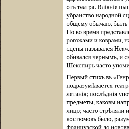
отъ театра. Вліяніе п
убранство народной сц
общему обычаю, былъ по
Но во время представл
рогожами и коврами, н
сцены назывался Heave
обивался чернымъ, и с
Шекспиръ часто упоми
Первый стихъ въ «Генр
подразумѣвается театр
летанія; послѣднія у
предметы, каковы напри
лицо; часто стрѣляли 
костюмовъ было, разум
французской до нововв