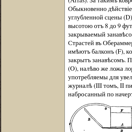
Обыкновенно дѣйствіе 
углубленной сцены (D)
высотою отъ 8 до 9 фут
закрываемый занавѣсом
Страстей въ Обераммер
имѣютъ балконъ (F), к
закрытъ занавѣсомъ. П
(O), налѣво же ложа л
употребляемы для увел
журналѣ (III томъ, II 
набросанный по начерт