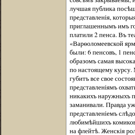
лучшая публика посѣщал
представленія, котор
приглашеннымъ имъ гос
платили 2 пенса. Въ те
«Варѳоломеевской ярм
были: 6 пенсовъ, 1 пен
образомъ самая высока
по настоящему курсу.
губитъ все свое состоя
представленіямъ охват
никакихъ наружныхъ п
заманивали. Правда уже
представленіемъ слѣдо
любимѣйшихъ комиковъ
на флейтѣ. Женскія ро