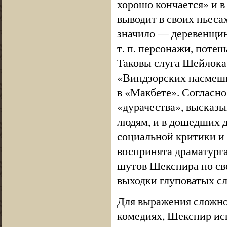
хорошо кончается» и в
выводит в своих пьеса
значило — деревенщина
т. п. персонажи, поте
Таковы слуга Шейлока 
«Виндзорских насмешн
в «Макбете». Согласно
«дурачества», высказы
людям, и в дошедших д
социальной критики и
воспринята драматург
шутов Шекспира по сво
выходки глуповатых сл
Для выражения сложно
комедиях, Шекспир ис