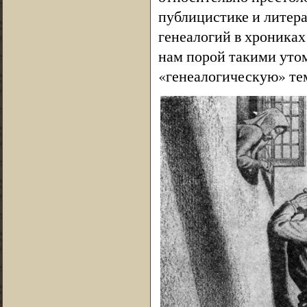
публицистике и литер
генеалогий в хрониках
нам порой такими уто
«генеалогическую» те