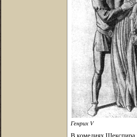
Генрих V
В комедиях Шекспира г