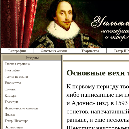
Биография
Факты из жизни
Творчество
Театр Ше
Разделы
Главная страница
Основные вехи 
Биография
Факты из жизни
Творчество
К первому периоду тво
Сонеты
либо написанные им н
Комедии
и Адонис» (изд. в 1593
Трагедии
Исторические хроники
сонетов, напечатанный
Поэзия
раньше, и еще нескол
Театр Шекспира
Шекспиру некоторыми 
Экранизация