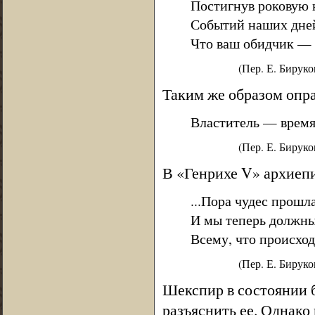
Постигнув роковую 
Событий наших дней
Что ваш обидчик — в
(Пер. Е. Бируко
Таким же образом опра
Властитель — время 
(Пер. Е. Бируко
В «Генрихе V» архиеп
...Пора чудес прошла
И мы теперь должны
Всему, что происход
(Пер. Е. Бируко
Шекспир в состоянии б
разъяснить ее. Однако 