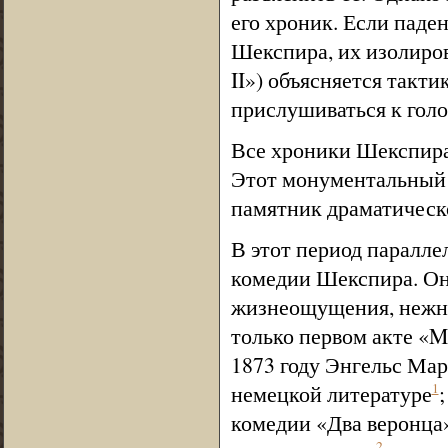
его хроник. Если паден
Шекспира, их изолиров
II») объясняется такт
прислушиваться к голо
Все хроники Шекспира
Этот монументальный
памятник драматическо
В этот период паралле
комедии Шекспира. Он
жизнеощущения, нежно
только первом акте «M
1873 году Энгельс Мар
немецкой литературе
1
комедии «Два веронца
2