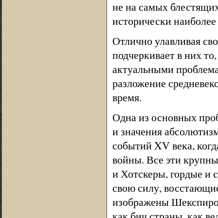
не на самых блестящих
исторически наиболее
Отлично улавливая св
подчеркивает в них то
актуальными проблема
разложение средневеко
время.
Одна из основных про
и значения абсолютизм
событий XV века, ког
войны. Все эти крупн
и Хотскеры, гордые и 
свою силу, восстающие
изображены Шекспиром
как бич страны, как ве