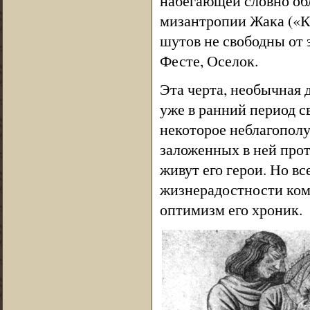
набегающей словно об
мизантропии Жака («Ка
шутов не свободны от 
Фесте, Оселок.
Эта черта, необычная 
уже в ранний период с
некоторое неблагопол
заложенных в ней прот
живут его герои. Но в
жизнерадостности ком
оптимизм его хроник.