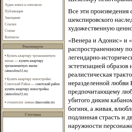
Аудио книги и спектакли
Все эти произведения 
Публикации
Завещание
шекспировского наслед
Ссылки
художественную ценнос
Статьи
Контакты
«Венера и Адонис» и 
Рекомендуем
распространенному по
легендарно-историческ
•
Купить квартиру трехкомнатную
жилье
— купить квартиру
эстетизацией образов 
трехкомнатную жилье
(atmosfera32.ru)
реалистическая тракто
•
Купить квартиру новостройке
неразделенной любви 
Советский Район
— советский район
купить квартиру новостройка
предпочитающему любви
(atmosfera32.ru)
убитого диким кабано
•
стоматолог химки
(linessmile.ru)
богиня, а живая, влюб
Счетчики
подлинная страсть и д
наружности персонажей