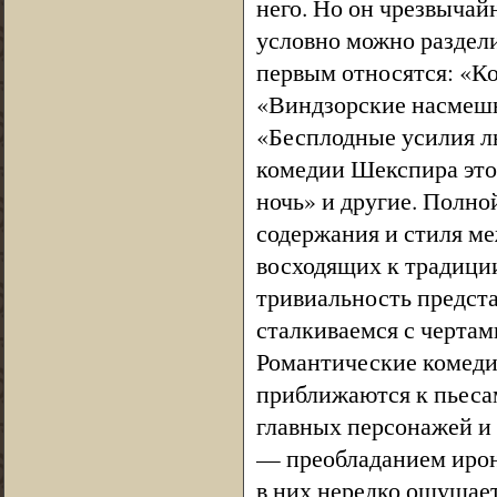
него. Но он чрезвычай
условно можно раздели
первым относятся: «К
«Виндзорские насмешн
«Бесплодные усилия л
комедии Шекспира этог
ночь» и другие. Полн
содержания и стиля ме
восходящих к традиции
тривиальность предст
сталкиваемся с чертам
Романтические комеди
приближаются к пьеса
главных персонажей и 
— преобладанием ирон
в них нередко ощущает