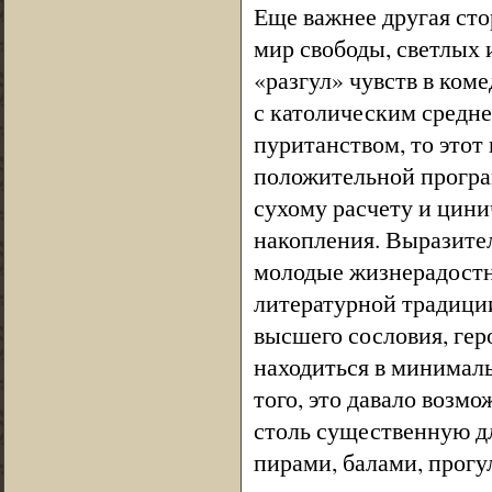
Еще важнее другая ст
мир свободы, светлых 
«разгул» чувств в ком
с католическим средне
пуританством, то этот
положительной програ
сухому расчету и цини
накопления. Выразител
молодые жизнерадостн
литературной традиции
высшего сословия, гер
находиться в минималь
того, это давало возм
столь существенную дл
пирами, балами, прогул