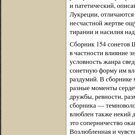
и патетический, опис
Лукреции, отличаются 
несчастной жертве ощ
тирании и насилия на
Сборник 154 сонетов 
в частности влияние з
условность жанра све
сонетную форму им вл
раздумий. В сборнике 
разные моменты серде
дружбы, ревности, ра
сборника — темноволос
влюблен также некий 
это соперничество ок
Возлюбленная и чувств