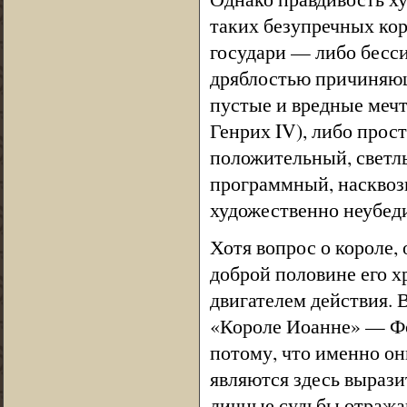
таких безупречных кор
государи — либо бесси
дряблостью причиняющ
пустые и вредные мечта
Генрих IV), либо прост
положительный, светлы
программный, насквоз
художественно неубед
Хотя вопрос о короле,
доброй половине его х
двигателем действия. В
«Короле Иоанне» — Фо
потому, что именно он
являются здесь вырази
личные судьбы отражаю