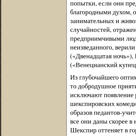
попытки, если они пр
благородными духом, о
занимательных и живо
случайностей, отражен
предприимчивыми людь
неизведанного, верили
(«Двенадцатая ночь»),
(«Венецианский купец»
Из глубочайшего опти
то добродушное прият
исключают появление р
шекспировских комеди
образов педантов-учит
все они даны скорее в
Шекспир оттеняет в го