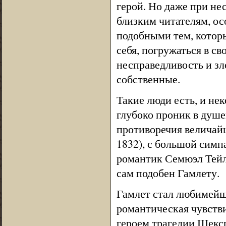
герой. Но даже при не
близким читателям, ос
подобными тем, котор
себя, погружаться в с
несправедливость и зл
собственные.
Такие люди есть, и не
глубоко проник в душе
противоречия величай
1832), с большой симп
романтик Семюэл Тейл
сам подобен Гамлету.
Гамлет стал любимейш
романтическая чувстви
героем трагедии Шекс