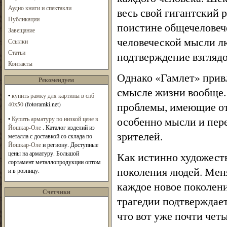
Аудио книги и спектакли
весь свой гигантский 
Публикации
поистине общечеловече
Завещание
человеческой мысли л
Ссылки
Статьи
подтверждение взглядо
Контакты
Однако «Гамлет» привл
Рекомендуем
смысле жизни вообще.
•
купить рамку для картины в спб
проблемы, имеющие от
40х50
(fotoramki.net)
особенно мысли и пере
•
Купить арматуру по низкой цене в
Йошкар-Оле
. Каталог изделий из
зрителей.
металла с доставкой со склада по
Йошкар-Оле
и региону. Доступные
цены на арматуру. Большой
Как истинно художест
сортамент металлопродукции оптом
поколения людей. Меня
и в розницу.
каждое новое поколени
Счетчики
трагедии подтверждает
что вот уже почти четы