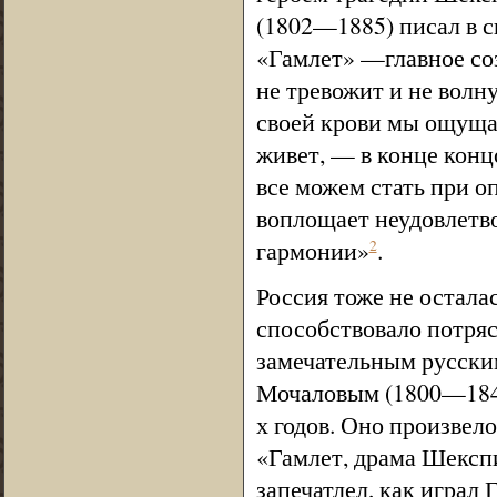
(1802—1885) писал в с
«Гамлет» —главное соз
не тревожит и не волну
своей крови мы ощущае
живет, — в конце конц
все можем стать при о
воплощает неудовлетв
гармонии»
.
2
Россия тоже не остала
способствовало потря
замечательным русски
Мочаловым (1800—1848)
х годов. Оно произвело
«Гамлет, драма Шекспи
запечатлел, как играл 