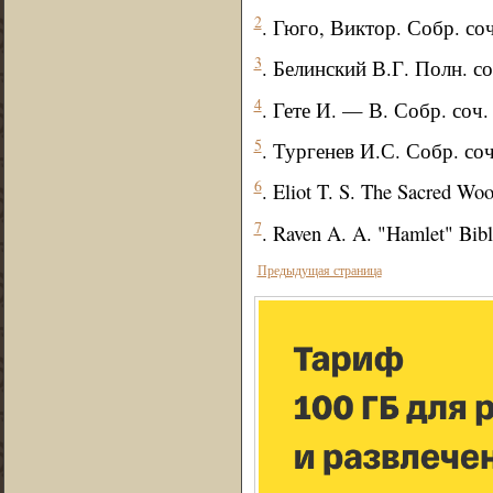
2
. Гюго, Виктор. Собр. со
3
. Белинский В.Г. Полн. со
4
. Гете И. — В. Собр. соч.
5
. Тургенев И.С. Собр. соч
6
. Eliot T. S. The Sacred W
7
. Raven A. A. "Hamlet" Bib
Предыдущая страница