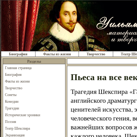
Биография
Факты из жизни
Творчество
Театр Ше
Разделы
Главная страница
Пьеса на все ве
Биография
Факты из жизни
Творчество
Трагедия Шекспира «Га
Сонеты
английского драматур
Комедии
ценителей искусства, 
Трагедии
Исторические хроники
человеческого гения, 
Поэзия
важнейших вопросов жи
Театр Шекспира
каждого человека. Шек
Экранизация