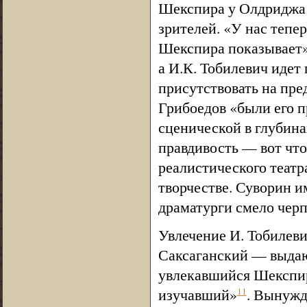
Шекспира у Олдриджа 
зрителей. «У нас тепе
Шекспира показывает»
а И.К. Тобилевич идет
присутствовать на пре
Грибоедов «были его п
сценической в глубин
правдивость — вот что
реалистического театра
творчестве. Суворин и
драматурги смело чер
Увлечение И. Тобилеви
Саксаганский — выдаю
увлекавшийся Шекспир
изучавший»
. Вынужд
11