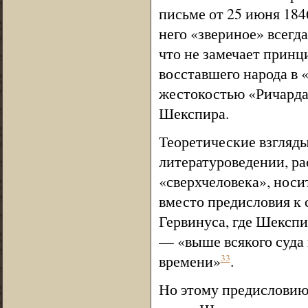
письме от 25 июня 1846
него «звериное» всегд
что не замечает прин
восставшего народа в 
жестокостью «Ричарда 
Шекспира.
Теоретические взгляд
литературоведении, ра
«сверхчеловека», носи
вместо предисловия к 
Гервинуса, где Шекспи
— «выше всякого суда 
времени»
.
33
Но этому предисловию