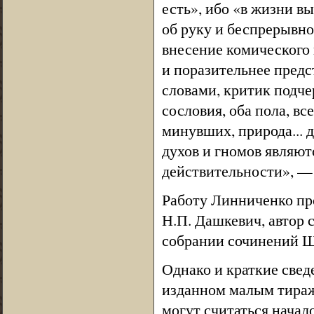
есть», ибо «в жизни вы
об руку и беспрерывно
внесение комического 
и поразительнее пред
словами, критик подч
сословия, оба пола, вс
минувших, природа... 
духов и гномов являют
действительности», —
Работу Линниченко пр
Н.П. Дашкевич, автор 
собрании сочинений Шек
Однако и краткие свед
изданном малым тиражо
могут считаться начал