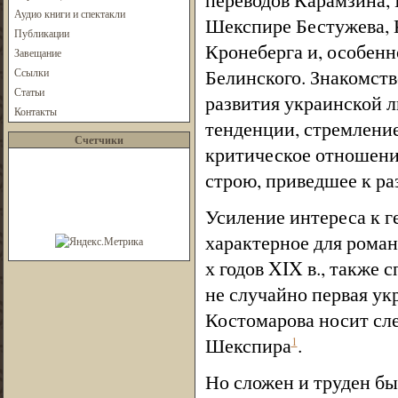
Аудио книги и спектакли
Шекспире Бестужева, К
Публикации
Кронеберга и, особенн
Завещание
Белинского. Знакомст
Ссылки
Статьи
развития украинской л
Контакты
тенденции, стремление
Счетчики
критическое отношен
строю, приведшее к ра
Усиление интереса к 
характерное для рома
х годов XIX в., также
не случайно первая ук
Костомарова носит сле
Шекспира
.
1
Но сложен и труден бы