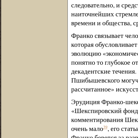
следовательно, и средс
наиточнейших стремлен
времени и общества, с
Франко связывает челов
которая обусловливает
эволюцию «экономичес
понятно то глубокое о
декадентские течения
Пшибышевского могуче
рассчитанное» искусс
Эрудиция Франко-шексп
«Шекспировский фонд» 
комментирования Шексп
очень мало
, его ста
39
Франко берется за ра