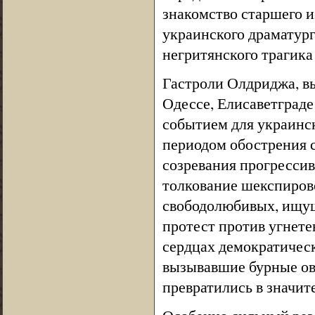
знакомство старшего 
украинского драматург
негритянского трагик
Гастроли Олдриджа, вы
Одессе, Елисаветграде
событием для украинс
периодом обострения с
созревания прогресси
толкование шекспировс
свободолюбивых, ищущ
протест против угнете
сердцах демократичес
вызывавшие бурные ов
превратились в значит