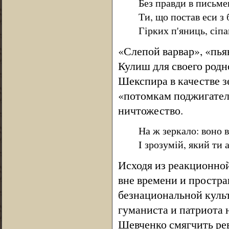
Без правди в письмен
Ти, що постав еси з 
Гірких п'яниць, сіп
«Слепой варвар», «пь
Кулиш для своего родн
Шекспира в качестве з
«потомкам поджигател
ничтожество.
На ж зеркало: воно в
I зрозумій, який ти 
Исходя из реакционно
вне времени и простра
безнациональной культ
гуманиста и патриота н
Шевченко смягчить ре