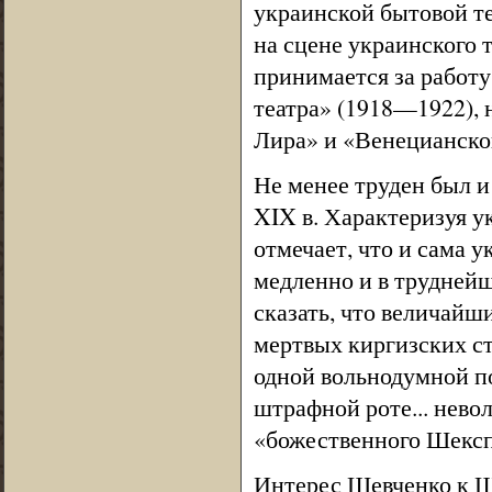
украинской бытовой те
на сцене украинского 
принимается за работу
театра» (1918—1922),
Лира» и «Венецианско
Не менее труден был 
XIX в. Характеризуя у
отмечает, что и сама 
медленно и в труднейш
сказать, что величайш
мертвых киргизских ст
одной вольнодумной п
штрафной роте... нево
«божественного Шексп
Интерес Шевченко к Ш