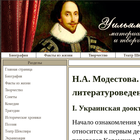
Биография
Факты из жизни
Творчество
Театр Ше
Разделы
Главная страница
Н.А. Модестова
Биография
Факты из жизни
литературоведе
Творчество
Сонеты
Комедии
I. Украинская доо
Трагедии
Исторические хроники
Начало ознакомления 
Поэзия
относится к первым де
Театр Шекспира
Экранизация
переводов Карамзина, 