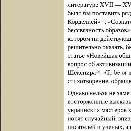
литературе XVII — XVI
было бы поставить ряд
Корделией»
. «Созна
22
бессвязность образов
котором ни действующи
решительно оказать, 
статье «Новейшая общ
вопрос об активизации
Шекспира
. «To be or
24
стихотворение, обраще
Однако нельзя не замет
восторженные высказы
украинских мастеров х
носят случайный, эпиз
писателей и ученых, а