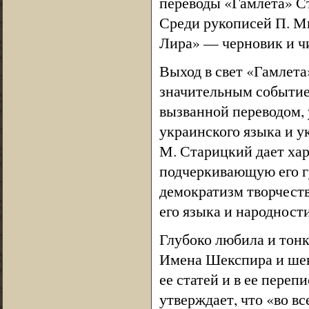
переводы «Гамлета» Ст
Среди рукописей П. М
Лира» — черновик и чи
Выход в свет «Гамлета»
значительным событием
вызванной переводом, 
украинского языка и у
М. Старицкий дает хар
подчеркивающую его г
демократизм творчест
его языка и народност
Глубоко любила и тон
Имена Шекспира и шек
ее статей и в ее переп
утверждает, что «во в