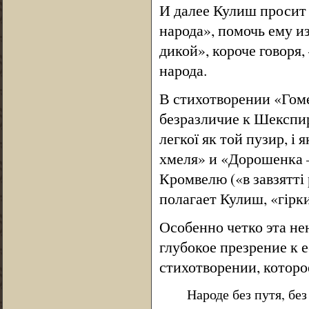
И далее Кулиш просит
народа», помочь ему из
дикой», короче говоря
народа.
В стихотворении «Гоме
безразличие к Шекспир
легкої як той пузир, і
хмеля» и «Дорошенка 
Кромвелю («в завзятті 
полагает Кулиш, «гір
Особенно четко эта н
глубокое презрение к 
стихотворении, которо
Народе без путя, без 