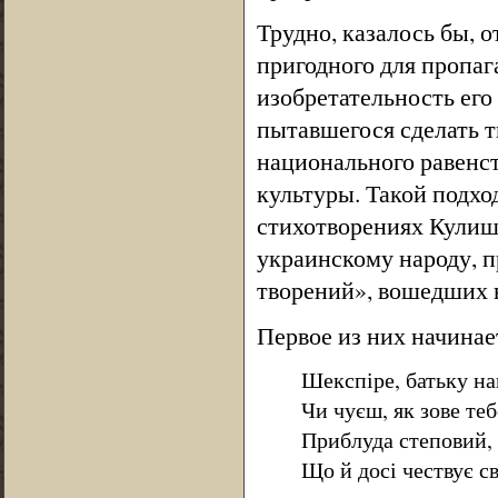
Трудно, казалось бы, 
пригодного для пропаг
изобретательность его
пытавшегося сделать т
национального равенс
культуры. Такой подхо
стихотворениях Кулиш
украинскому народу, 
творений», вошедших в
Первое из них начина
Шекспіре, батьку на
Чи чуєш, як зове теб
Приблуда степовий,
Що й досі чествує св