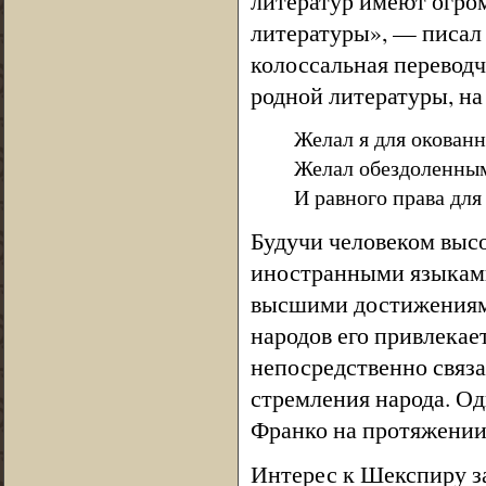
литератур имеют огро
литературы», — писал
колоссальная переводч
родной литературы, на
Желал я для окованн
Желал обездоленны
И равного права для
Будучи человеком высо
иностранными языками
высшими достижениями
народов его привлекает
непосредственно связ
стремления народа. Од
Франко на протяжении 
Интерес к Шекспиру за