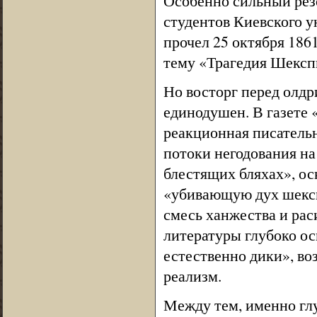
Особенно сильный резо
студентов Киевского у
прочел 25 октября 186
тему «Трагедия Шексп
Но восторг перед олд
единодушен. В газете 
реакционная писательн
потоки негодования на
блестящих бляхах», ос
«убивающую дух шексп
смесь ханжества и рас
литературы глубоко ос
естественно дики», в
реализм.
Между тем, именно глу