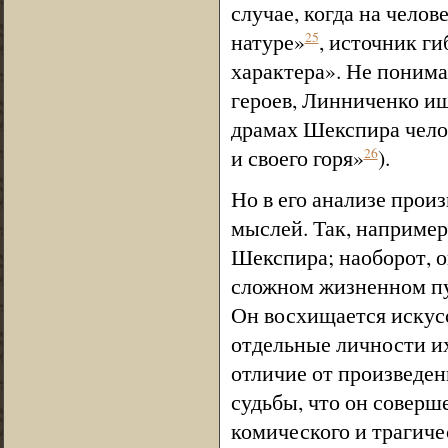
случае, когда на челов
натуре»
, источник ги
25
характера». Не поним
героев, Линниченко ищ
драмах Шекспира челов
и своего горя»
).
26
Но в его анализе прои
мыслей. Так, например
Шекспира; наоборот, о
сложном жизненном пут
Он восхищается искус
отдельные личности и
отличие от произведе
судьбы, что он соверш
комического и трагиче