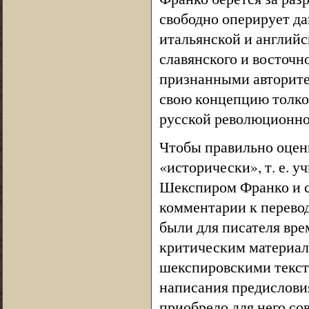
свободно оперирует да
итальянской и английс
славянского и восточн
признанными авторитет
свою концепцию толко
русской революционно
Чтобы правильно оцен
«исторически», т. е. у
Шекспиром Франко и са
комментарии к перевод
были для писателя вр
критическим материал
шекспировскими текста
написания предисловия
приобрело для него со