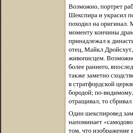
Возможно, портрет ра
Шекспира и украсил по
походил на оригинал. М
моменту кончины драма
принадлежал к династ
отец, Майкл Дройсхут,
живописцем. Возможно
более раннего, впосле
также заметно сходст
в стратфордской церкв
бородой; по-видимому,
отращивал, то сбривал 
Один шекспировед зам
напоминает «самодово
том, что изображение 