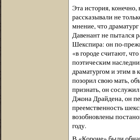
Эта история, конечно,
рассказывали не тольк
мнение, что драматург
Давенант не пытался р
Шекспира: он по-прежн
«в городе считают, чт
поэтическим наследни
драматургом и этим в к
позорил свою мать, об
признать, он сослужи
Джона Драйдена, он п
преемственность шексп
возобновлены постанов
году.
В «Короне» были обна