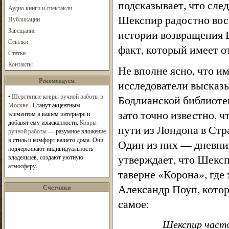
подсказывает, что след
Аудио книги и спектакли
Шекспир радостно восс
Публикации
Завещание
истории возвращения 
Ссылки
факт, который имеет 
Статьи
Контакты
Не вполне ясно, что 
Рекомендуем
исследователи высказы
•
Шерстяные ковры ручной работы в
Бодлианской библиотек
Москве
. Станут акцентным
зато точно известно, ч
элементом в вашем интерьере и
добавят ему изысканности.
Ковры
пути из Лондона в Стр
ручной работы
— разумное вложение
в стиль и комфорт вашего дома. Они
Один из них — дневник
подчеркивают индивидуальность
утверждает, что Шексп
владельцев, создают уютную
атмосферу.
таверне «Корона», где
Александр Поуп, котор
Счетчики
самое:
Шекспир часто