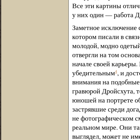
Все эти картины отли
у них один — работа Д
Заметное исключение с
котором писали в связ
молодой, модно одетый
отвергли на том основ
начале своей карьеры.
убедительным
, и дос
4
внимания на подобные 
гравюрой Дройсхута, т
юношей на портрете об
застрявшие среди дога
не фотографическом см
реальном мире. Они та
выглядел, может не им