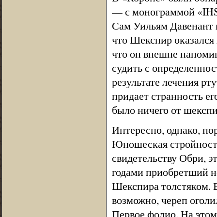
— с монограммой «IHS
Сам Уильям Давенант в
что Шекспир оказался 
что он внешне напомин
судить с определеннос
результате лечения рт
придает странность его
было ничего от шекспи
Интересно, однако, по
Юношеская стройность
свидетельству Обри, э
годами приобретший н
Шекспира толстяком. 
возможно, череп оголи
Первое фолио. На это