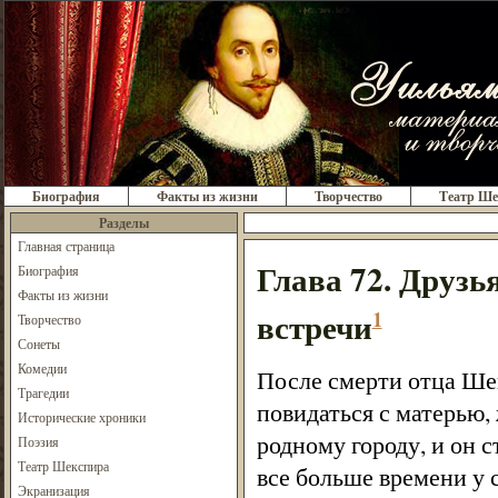
Биография
Факты из жизни
Творчество
Театр Ше
Разделы
Главная страница
Глава 72. Друзь
Биография
Факты из жизни
встречи
1
Творчество
Сонеты
Комедии
После смерти отца Шек
Трагедии
повидаться с матерью,
Исторические хроники
родному городу, и он 
Поэзия
Театр Шекспира
все больше времени у 
Экранизация