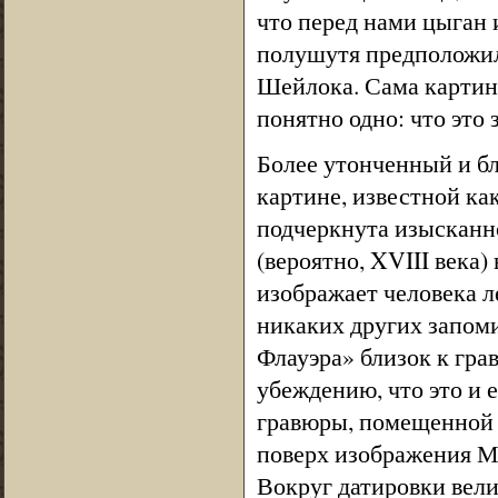
что перед нами цыган
полушутя предположил,
Шейлока. Сама картин
понятно одно: что это з
Более утонченный и бл
картине, известной ка
подчеркнута изысканн
(вероятно, XVIII века
изображает человека л
никаких других запом
Флауэра» близок к гра
убеждению, что это и е
гравюры, помещенной в
поверх изображения М
Вокруг датировки вели