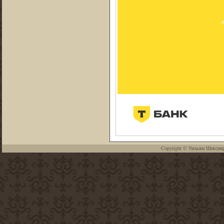
Copyright ©
Уильям Шекспи