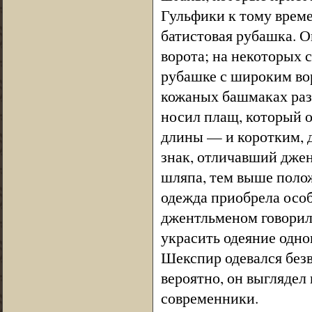
Гульфики к тому време
батистовая рубашка. О
ворота; на некоторых
рубашке с широким во
кожаных башмаках разн
носил плащ, который о
длины — и коротким, д
знак, отличавший джен
шляпа, тем выше поло
одежда приобрела особ
джентльменом говорил
украсить одеяние одно
Шекспир одевался безвк
вероятно, он выглядел
современники.