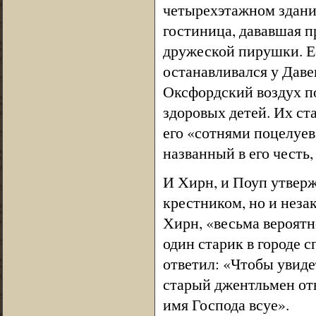
четырехэтажном здании
гостиница, дававшая п
дружеской пирушки. Ес
останавливался у Давен
Оксфордский воздух по
здоровых детей. Их с
его «сотнями поцелуев
названный в его честь
И Хирн, и Поуп утверж
крестником, но и неза
Хирн, «весьма вероятн
один старик в городе с
ответил: «Чтобы увид
старый джентльмен отв
имя Господа всуе».