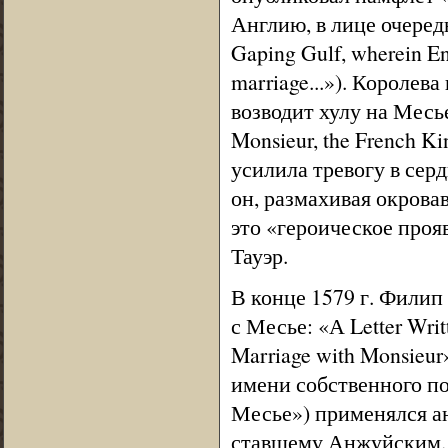
Англию, в лице очередн
Gaping Gulf, wherein Eng
marriage...»). Королев
возводит хулу на Месье,
Monsieur, the French K
усилила тревогу в сер
он, размахивая окрова
это «героическое проя
Тауэр.
В конце 1579 г. Филип
с Месье: «А Letter Writt
Marriage with Monsieur
имени собственного по
Месье») применялся ан
ставшему Анжуйским. 