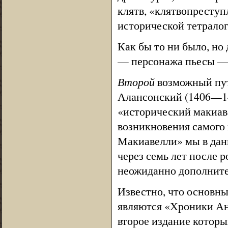
клятв, «клятвопресту
исторической тетралоги
Как бы то ни было, но
— персонажа пьесы — «
Второй
возможный пут
Алансонский (1406—147
«исторический макиав
возникновения самого 
Макиавелли» мы в данн
через семь лет после 
неожиданно дополните
Известно, что основн
являются «Хроники Ан
второе издание которы