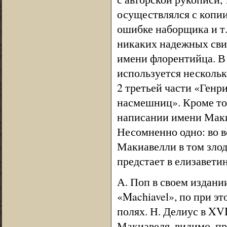
осуществлялся с копии
ошибке наборщика и т.д
никаких надежных сви
имени флорентийца. В ф
используется несколько
2 третьей части «Генри
насмешниц». Кроме тог
написании имени Макиа
Несомненно одно: во в
Макиавелли в том злод
предстает в елизавети
А. Поп в своем издан
«Machiavel», по при эт
полях. Н. Делиус в XVI
Макиавеля, видимо, пр