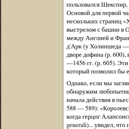
пользовался Шекспир, 
Основой для первой ч
нескольких страниц «Х
выстрелом с башни в О
между Англией и Фран
д'Арк (у Холиншеда — J
дворе дофина (р. 600),
—1456 гг. (р. 605). Э
который позволил бы 
Однако, если мы загля
обнаружим любопытный э
начала действия в пье
588 — 589): «Королевс
когда герцог Алансонски
generali)... увидел, ч