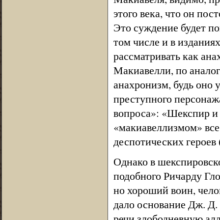
этого века, что он пос
Это суждение будет по
том числе и в издания
рассматривать как ана
Макиавелли, по аналог
анахронизм, будь оно 
преступного персонаж
вопроса»: «Шекспир и
«макиавеллизмом» все
деспотических героев (f
Однако в шекспировско
подобного Ричарду Гло
но хороший воин, чело
дало основание Дж. Д.
речи злободневную алл