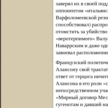
заверял их в своей по
оппонентом «итальянс
Варфоломеевской резни
способствовал) распро
отомстить за убийство
«веротерпимого» Валуа
Наваррским и даже одн
завоевал расположение
Французский политиче
Алансону свой трактат
ответ от герцога ниче
Алансона в его роли «
непосредственном уча
«Мирный договор Месье
гугенотам и давший на