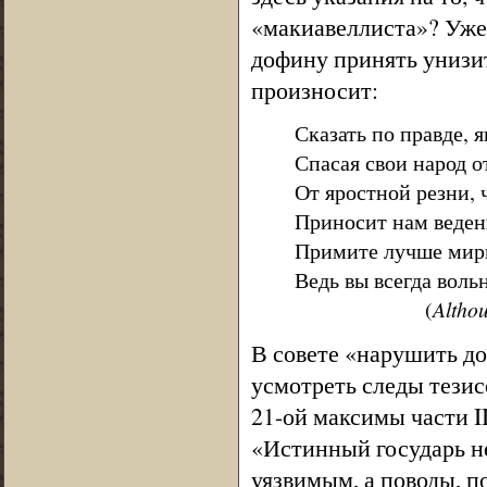
«макиавеллиста»? Уж
дофину принять унизи
произносит:
Сказать по правде, я
Спасая свои народ о
От яростной резни, 
Приносит нам веден
Примите лучше мир
Ведь вы всегда воль
(
Althou
В совете «нарушить до
усмотреть следы тезис
21-ой максимы части I
«Истинный государь не
уязвимым, а поводы, п