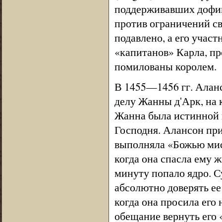
поддерживавших дофин
против ограничений св
подавлено, а его учас
«капитанов» Карла, пр
помилованы королем.
В 1455—1456 гг. Алан
делу Жанны д'Арк, на 
Жанна была истинной к
Господня. Алансон при
выполняла «Божью мис
когда она спасла ему ж
минуту попало ядро. С
абсолютно доверять ее
когда она просила его 
обещание вернуть его