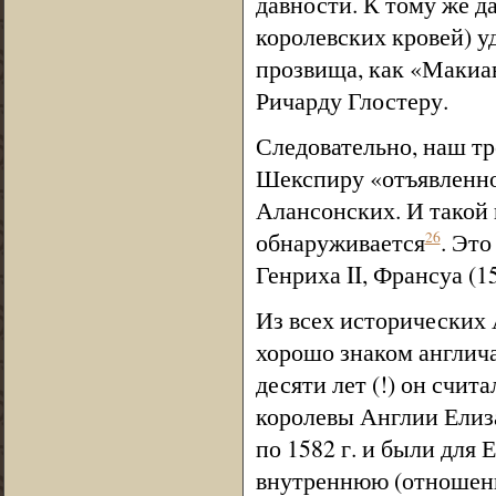
давности. К тому же д
королевских кровей) у
прозвища, как «Макиав
Ричарду Глостеру.
Следовательно, наш тр
Шекспиру «отъявленног
Алансонских. И такой
обнаруживается
. Эт
26
Генриха II, Франсуа (
Из всех исторических
хорошо знаком англича
десяти лет (!) он счи
королевы Англии Елиза
по 1582 г. и были для
внутреннюю (отношени