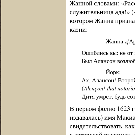
Жанной словами: «Расс
служительница ада!» («
котором Жанна признае
казни:
Жанна д'Ар
Ошиблись вы: не от 
Был Алансон возлю
Йорк:
Ах, Алансон! Второ
(
Alençon! that notori
Дитя умрет, будь со
В первом фолио 1623 г
издавалась) имя Макиа
свидетельствовать, ка
с авторской рукописи,