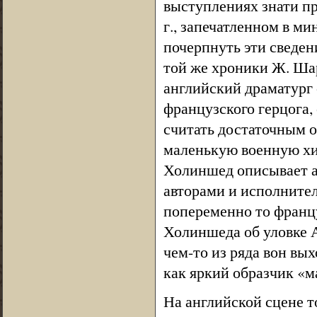
выступлениях знати пр
г., запечатленном в м
почерпнуть эти сведен
той же хроники Ж. Шар
английский драматург
французского герцога,
считать достаточным 
маленькую военную хи
Холиншед описывает а
авторами и исполните
попеременно то францу
Холиншеда об уловке А
чем-то из ряда вон вы
как яркий образчик «м
На английской сцене т