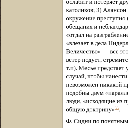
ослабит и потеряет дру
католиков; 3) Алансон
окружение преступно 
обещания и неблагодар
«отдал на разграблени
«влезает в дела Нидер
Величество» — все это
ветер подует, стремитс
т.п). Месье предстает
случай, чтобы нанести
невозможен никакой п
подобны двум «паралле
люди, «исходящие из 
общую доктрину»
.
33
Ф. Сидни по понятным