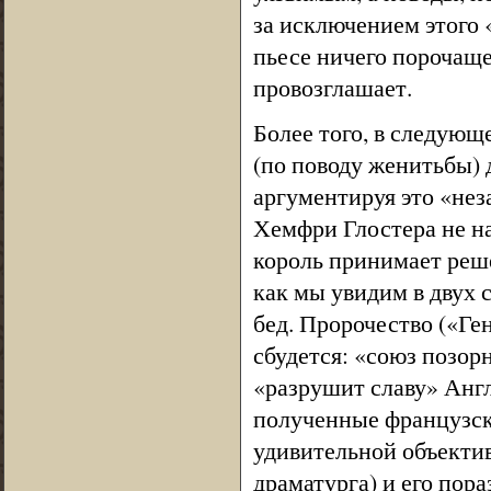
за исключением этого 
пьесе ничего порочаще
провозглашает.
Более того, в следующ
(по поводу женитьбы) 
аргументируя это «не
Хемфри Глостера не на
король принимает реше
как мы увидим в двух 
бед. Пророчество («Генр
сбудется: «союз позор
«разрушит славу» Англ
полученные французск
удивительной объекти
драматурга) и его пор