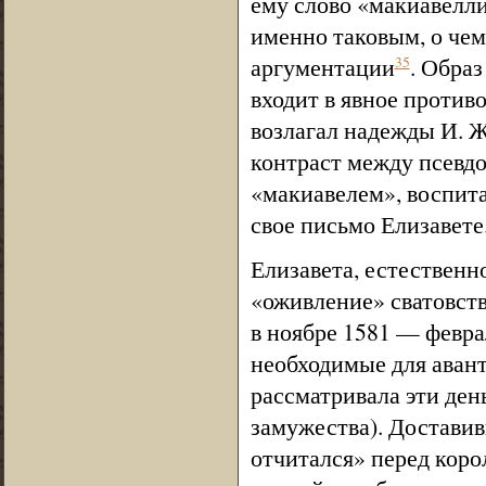
ему слово «макиавелл
именно таковым, о чем
аргументации
. Обра
35
входит в явное противо
возлагал надежды И. Ж
контраст между псевд
«макиавелем», воспит
свое письмо Елизавете
Елизавета, естественн
«оживление» сватовства
в ноябре 1581 — феврал
необходимые для аван
рассматривала эти ден
замужества). Достави
отчитался» перед коро