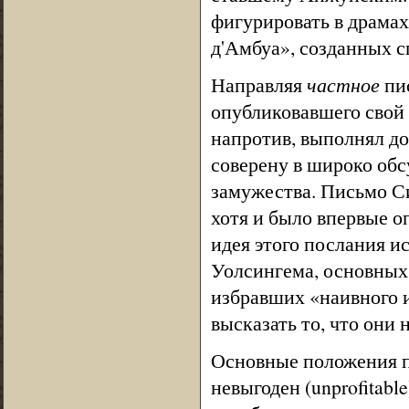
фигурировать в драма
д'Амбуа», созданных 
Направляя
частное
пис
опубликовавшего свой 
напротив, выполнял до
соверену в широко об
замужества. Письмо Си
хотя и было впервые о
идея этого послания ис
Уолсингема, основных
избравших «наивного и
высказать то, что они 
Основные положения п
невыгоден (unprofitabl