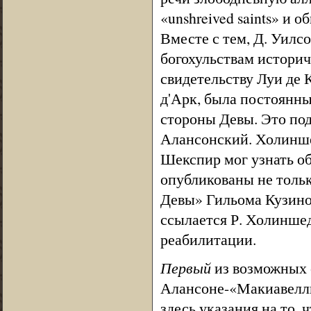
«unshreived saints» и
Вместе с тем, Д. Уилсо
богохульствам историч
свидетельству Луи де 
д'Арк, была постоянн
стороны Девы. Это под
Алансонский. Холинше
Шекспир мог узнать об
опубликованы не толь
Девы» Гильома Кузино-
ссылается Р. Холинше
реабилитации.
Первый
из возможных с
Алансоне-«Макиавелли»
здесь указания на то,