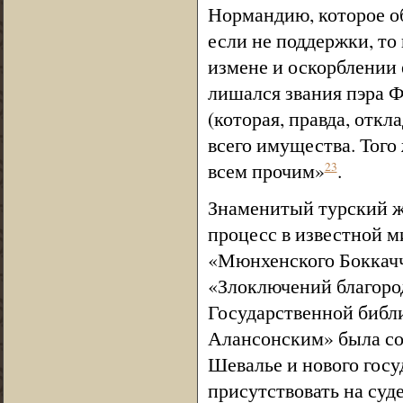
Нормандию, которое о
если не поддержки, т
измене и оскорблении е
лишался звания пэра Ф
(которая, правда, отк
всего имущества. Того
всем прочим»
.
23
Знаменитый турский ж
процесс в известной 
«Мюнхенского Боккачч
«Злоключений благоро
Государственной библ
Алансонским» была соз
Шевалье и нового госу
присутствовать на суд