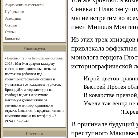
Аудио книги и спектакли
Сенека с Плавтом упом
Публикации
мы не встретим во вс
Завещание
имен Мишеля Монтеня
Ссылки
Статьи
Из этих трех эпизодов
Контакты
привлекала эффектная
Рекомендуем
монолога герцога Глос
•
Базовый тур на Курильские острова
2023
. Мы благодарны каждому
историографической леге
гостю за положительные отзывы,
постоянно работаем над
Игрой цветов сравн
усовершенствованием сервиса и
учитываем все пожелания туристов.
Быстрей Протея обл
Бронируйте авторские
туры
на
В коварстве превзо
свободные даты и получите
максимум удовольствия от
Ужели так венца не
семейного или корпоративного
(Перевод Е. 
отдыха. Связаться с представителями
компании можно по телефону +7
(924) 199-29-48.
В оригинале будущий у
преступного Макиавелли
Счетчики