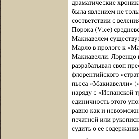
драматические хроник
была явлением не толь
соответствии с велен
Порока (Vice) среднев
Макиавелем существует
Марло в прологе к «Ма
Макиавелли. Лоренцо 
разрабатывал своп пре
флорентийского «страт
пьеса «Макиавелли» («M
наряду с «Испанской 
единичность этого упо
равно как и невозможн
печатной или рукописн
судить о ее содержании