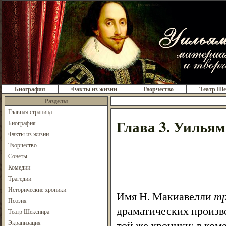
Биография
Факты из жизни
Творчество
Театр Ше
Разделы
Главная страница
Глава 3. Уилья
Биография
Факты из жизни
Творчество
Сонеты
Комедии
Трагедии
Исторические хроники
Имя Н. Макиавелли
т
Поэзия
драматических произвед
Театр Шекспира
той же хроники; в ко
Экранизация