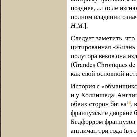
позднее, ...после изгн
полном владении озна
Н.М.
].
Следует заметить, чт
цитированная «Жизнь к
полутора веков она из
(Grandes Chroniques de
как свой основной ист
История с «обманщико
и у Холиншеда. Англич
обеих сторон битва
, 
18
французские дворяне б
Бедфордом французов о
англичан три года (в т