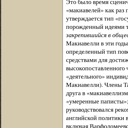
Это было время сценич
«макиавелей» как раз 
утверждается тип «гос
порожденный идеями т
закрепившийся в обще
Макиавелли в эти год
определенный тип по
средствами для достиж
высокопоставленного ч
«деятельного» индивид
Макиавелли). Члены Т
друга в «макиавеллизм
«умеренные паписты»; 
руководствовался реко
английской политики в
включая Варфоломеевс