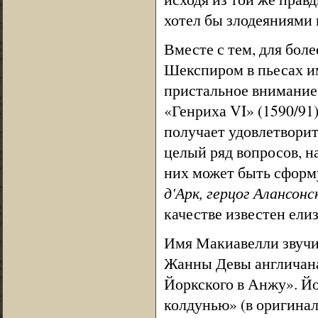
хотел бы злодеяниями 
Вместе с тем, для бол
Шекспиром в пьесах им
пристальное внимание
«Генриха VI» (1590/91)
получает удовлетворит
целый ряд вопросов, н
них может быть сформ
д'Арк, герцог Алансонс
качестве известен ели
Имя Макиавелли звучит
Жанны Девы англичанам
Йоркского в Анжу». Й
колдунью» (в оригинале