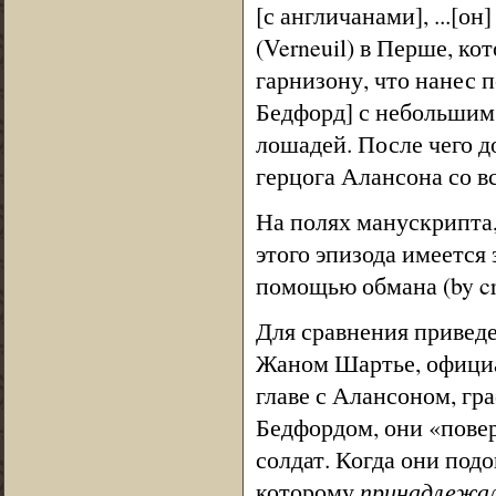
[с англичанами], ...[о
(Verneuil) в Перше, к
гарнизону, что нанес 
Бедфорд] с небольшим 
лошадей. После чего д
герцога Алансона со вс
На полях манускрипта,
этого эпизода имеется
помощью обмана (by cred
Для сравнения привед
Жаном Шартье, официа
главе с Алансоном, гр
Бедфордом, они «повер
солдат. Когда они под
которому
принадлежал