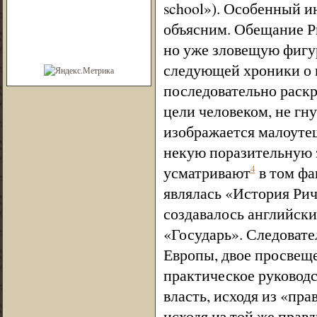
school»). Особенный и
объясним. Обещание Р
но уже зловещую фигур
следующей хроники о 
последовательно раск
цели человеком, не г
изображается малоуте
некую поразительную 
усматривают
в том фа
4
являлась «История Рич
создавалось английск
«Государь». Следовате
Европы, двое просвещ
практическое руководс
власть, исходя из «пр
исходя из той же прав