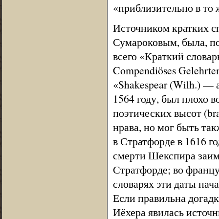
«приблизительно в то ж
Источником кратких с
Сумароковым, была, по
всего «Краткий словарь
Compendiöses Gelehrte
«Shakespear (Wilh.) —
1564 году, был плохо 
поэтических высот (brac
нрава, но мог быть так
в Стратфорде в 1616 го
смерти Шекспира заим
Стратфорде; во франц
словарях эти даты нач
Если правильна догадк
Иёхера явилась источ