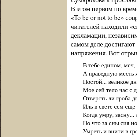
В этом первом по вре
«To be or not to be» 
читателей находили «с
декламации, независим
самом деле достигают
напряжения. Вот отрыв
В тебе едином, меч
А праведную месть 
Постой... великое д
Мое сей тело час с 
Отверсть ли гроба д
Иль в свете сем еще
Когда умру, засну...
Но что за сны сия н
Умреть и внити в гро