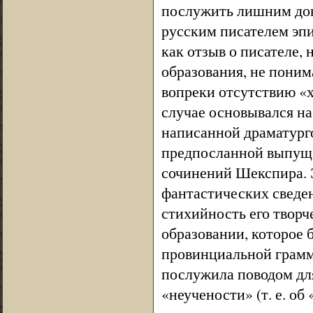
послужить лишним дов
русским писателем эп
как отзыв о писателе,
образования, не пони
вопреки отсутствию «х
случае основывался н
написанной драматург
предпосланной выпуще
сочинений Шекспира. 
фантастических сведе
стихийность его творч
образовании, которое 
провинциальной грамм
послужила поводом для
«неучености» (т. е. о