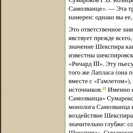
Самозванце». — Эта тр
намерен: однако вы ее,
Это ответственное зая
явствует прежде всего
значение Шекспира как
известны шекспировски
«Ричард III». Эту пье
того же Лапласа (она п
вместе с «Гамлетом»),
источников.
Именно с
48
Самозванца» Сумароков
монолога Самозванца 
воздействие Шекспира
значительно глубже: с
Шекспира», Сумароков 