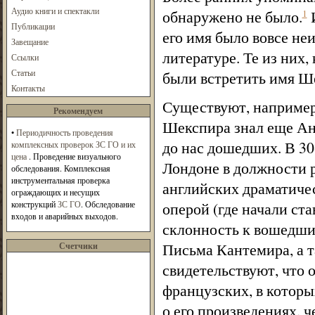
Аудио книги и спектакли
обнаружено не было.
И
1
Публикации
его имя было вовсе не
Завещание
литературе. Те из них
Ссылки
Статьи
были встретить имя Ше
Контакты
Существуют, например
Рекомендуем
Шекспира знал еще Ант
•
Периодичность проведения
до нас дошедших. В 30
комплексных проверок ЗС ГО и их
цена
. Проведение визуального
Лондоне в должности ру
обследования. Комплексная
инструментальная проверка
английских драматичес
ограждающих и несущих
конструкций
ЗС ГО
. Обследование
оперой (где начали ст
входов и аварийных выходов.
склонность к вошедшим
Письма Кантемира, а т
Счетчики
свидетельствуют, что 
французских, в которы
о его произведениях, ч