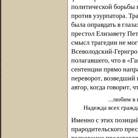
политической борьбы н
против узурпатора. Тр
была оправдать в глаз
престол Елизавету Пе
смысл трагедии не мог
Всеволодский-Гернгро
полагавшего, что в «Г
сентенции прямо напр
переворот, возведший 
автор, когда говорит, 
...любим в на
Надежда всех гражда
Именно с этих позиций
прародительского прес
толкование представл