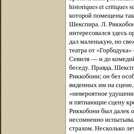
historiques et critiques s
которой помещены такж
Шекспира. Л. Риккобон
интересовался здесь о
дал маленькую, но све
театра от «Горбодука»
Севиля — и до комеди
беседу. Правда, Шекс
Риккобони; он без особ
виденных им на сцене,
«невероятное удушение
и пятнающие сцену кро
Риккобони был далек 
несомненно испытывал 
страхом. Несколько ле