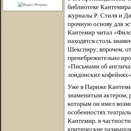
библиотеке Кантемира 
журналы Р. Стиля и Дж
прочную основу для э
Кантемир читал «Фило
находятся столь знам
Шекспиру; впрочем, от
пренебрежительно иро
«Письмами об англичан
лондонских кофейнях»
Уже в Париже Кантеми
знаменитым актером, р
которым он имел возм
особенностях театраль
Кантемир, в частности
критические размышлен