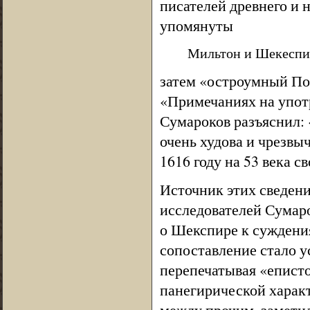
писателей древнего и 
упомянуты
Мильтон и Шекеспир
затем «остроумный По
«Примечаниях на упот
Сумароков разъяснил: 
очень худова и чрезвыч
1616 году на 53 века св
Источник этих сведени
исследователей Сумаро
о Шекспире к суждения
сопоставление стало у
перепечатывая «еписто
панегирической харак
между прочим, замети