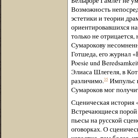
Бельфоре Гамлет не уми
Возможность непосред
эстетики и теории дра
ориентировавшихся на 
только не отрицается,
Сумарокову несомненн
Готшеда, его журнал «Be
Poesie und Beredsamkei
Элиаса Шлегеля, в Ко
различимо.
Импульс 
35
Сумароков мог получит
Сценическая история «
Встречающиеся порой в
пьесы на русской сцен
оговорках. О сценичес
известно, тем более, ч