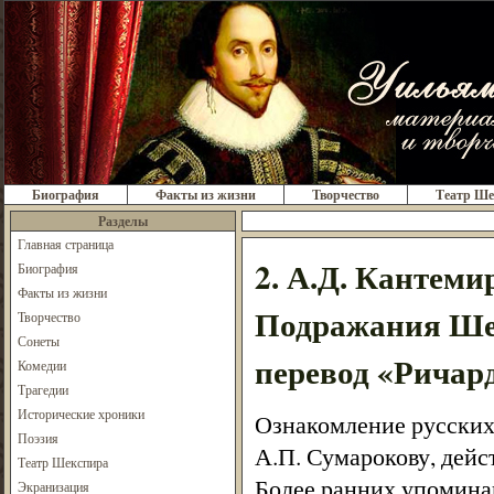
Биография
Факты из жизни
Творчество
Театр Ше
Разделы
Главная страница
2. А.Д. Кантеми
Биография
Факты из жизни
Подражания Ше
Творчество
Сонеты
перевод «Ричард
Комедии
Трагедии
Исторические хроники
Ознакомление русских
Поэзия
А.П. Сумарокову, дейс
Театр Шекспира
Более ранних упомина
Экранизация