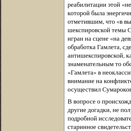
реабилитации этой «не
которой была энергичн
отметившим, что «в в
шекспировской темы С
игран на сцене «на дев
обработка Гамлета, сд
антишекспировской, ка
знаменательным то обс
«Гамлета» в неокласс
внимание на конфликте
осуществил Сумароков 
В вопросе о происхож
другие догадки, не по
подробной исследовате
старинное свидетельст