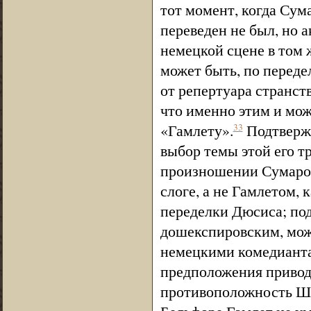
тот момент, когда Сум
переведен не был, но 
немецкой сцене в том ж
может быть, по переде
от репертуара странст
что именно этим и мо
«Гамлету».
Подтвержд
33
выбор темы этой его тр
произношении Сумарок
слоге, а не Гамлетом, 
переделки Дюсиса; под
дошекспировским, мож
немецкими комедиантам
предположения приводи
противоположность Ше