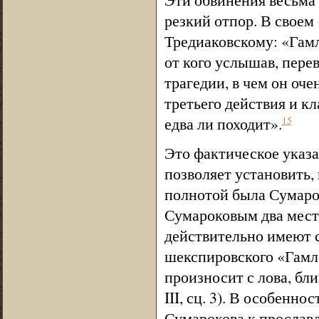
резкий отпор. В своем
Тредиаковскому: «Гамл
от кого услышав, пере
трагедии, в чем он оч
третьего действия и к
едва ли походит».
15
Это фактическое указа
позволяет установить, 
полнотой была Сумаро
Сумароковым два места ег
действительно имеют с
шекспировского «Гамле
произносит с лова, бл
III, сц. 3). В особенн
Сумарокова к прославле