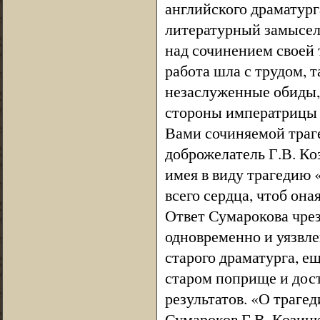
английского драматург
литературный замысел.
над сочинением своей 
работа шла с трудом, т
незаслуженные обиды, 
стороны императрицы и
Вами сочиняемой траг
доброжелатель Г.В. Коз
имея в виду трагедию 
всего сердца, чтоб он
Ответ Сумарокова чрез
одновременно и уязвл
старого драматурга, е
старом поприще и дос
результатов. «О траге
Сумароков Г.В. Козицк