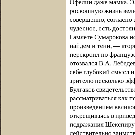
Офелии даже мамка. Э
роскошную жизнь вели
совершенно, согласно ф
чудесное, есть достоян
Гамлете Сумарокова ис
найдем и тени, — втор
перекроил по французс
отозвался В.А. Лебеде
себе глубокий смысл и
зрителю несколько эфф
Булгаков свидетельств
рассматриваться как п
произведением великог
открещиваясь в приве
подражания Шекспиру 
действительно заимств