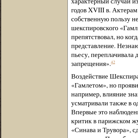
характерный случай из
годов XVIII в. Актера
собственную пользу не
шекспировского «Гамле
препятствовал, но когд
представление. Незна
пьесу, переплачивала д
запрещения».
42
Воздействие Шекспира
«Гамлетом», но проявил
например, влияние знам
усматривали также в од
Впервые это наблюден
критик в парижском жу
«Синава и Трувора», 