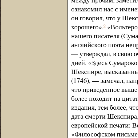
ознакомил нас с имене
он говорил, что у Шек
хорошего».
«Вольтеров
6
нашего писателя (Сум
английского поэта неп
— утверждал, в свою о
дней. «Здесь Сумароко
Шекспире, высказанны
(1746), — замечал, нап
что приведенное выше 
более походит на цита
издания, тем более, чт
дата смерти Шекспира,
европейской печати: Во
«Философском письме»