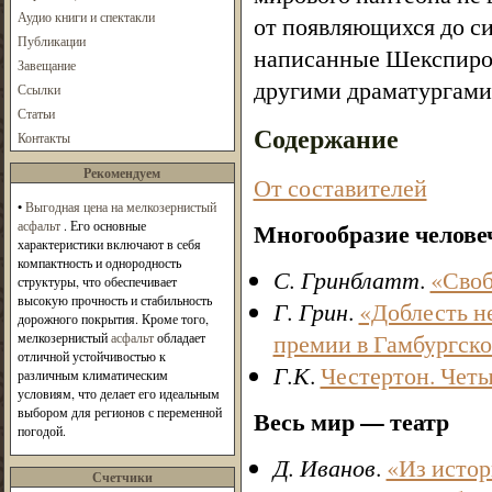
Аудио книги и спектакли
от появляющихся до с
Публикации
написанные Шекспиром
Завещание
другими драматургами)
Ссылки
Статьи
Содержание
Контакты
Рекомендуем
От составителей
•
Выгодная цена на мелкозернистый
асфальт
. Его основные
Многообразие челове
характеристики включают в себя
компактность и однородность
С. Гринблатт
.
«Своб
структуры, что обеспечивает
высокую прочность и стабильность
Г. Грин
.
«Доблесть н
дорожного покрытия. Кроме того,
премии в Гамбургском
мелкозернистый
асфальт
обладает
отличной устойчивостью к
Г.К
.
Честертон. Четы
различным климатическим
условиям, что делает его идеальным
выбором для регионов с переменной
Весь мир — театр
погодой.
Д. Иванов
.
«Из истор
Счетчики