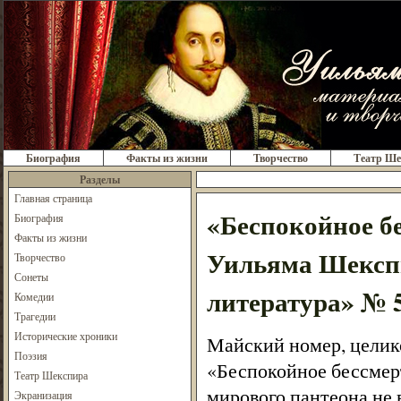
Биография
Факты из жизни
Творчество
Театр Ше
Разделы
Главная страница
«Беспокойное бе
Биография
Факты из жизни
Уильяма Шексп
Творчество
Сонеты
литература» № 5
Комедии
Трагедии
Исторические хроники
Майский номер, целик
Поэзия
«Беспокойное бессмерт
Театр Шекспира
мирового пантеона не 
Экранизация