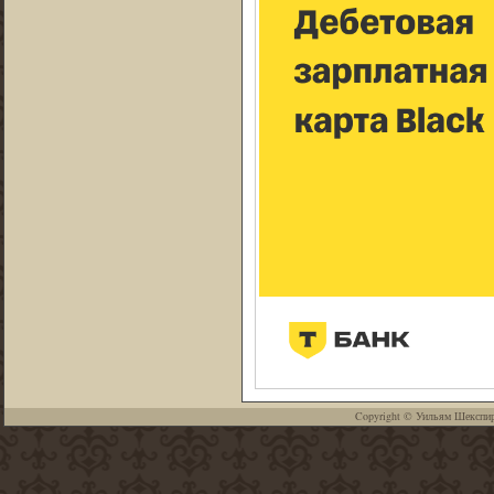
Copyright ©
Уильям Шекспи