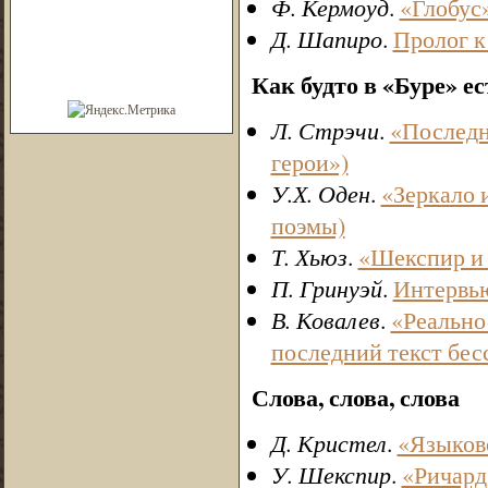
Ф. Кермоуд
.
«Глобус
Д. Шапиро
.
Пролог к
Как будто в «Буре» ес
Л. Стрэчи
.
«Последн
герои»)
У.Х. Оден
.
«Зеркало 
поэмы)
Т. Хьюз
.
«Шекспир и 
П. Гринуэй
.
Интервь
В. Ковалев
.
«Реально
последний текст бес
Слова, слова, слова
Д. Кристел
.
«Языково
У. Шекспир
.
«Ричард