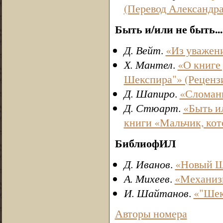
(Перевод Александра
Быть и/или не быть...
Д. Вейт
.
«Из уважени
Х. Мантел
.
«О книге
Шекспира"» (Реценз
Д. Шапиро
.
«Сломанн
Д. Стюарт
.
«Быть и
книги «Мальчик, ко
БиблиофИЛ
Д. Иванов
.
«Новый Ш
А. Михеев
.
«Механизм
И. Шайтанов
.
«"Шек
Авторы номера