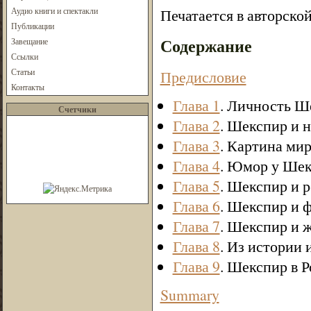
Аудио книги и спектакли
Печатается в авторско
Публикации
Содержание
Завещание
Ссылки
Статьи
Предисловие
Контакты
Глава 1
. Личность Ш
Счетчики
Глава 2
. Шекспир и 
Глава 3
. Картина ми
Глава 4
. Юмор у Ше
Глава 5
. Шекспир и 
Глава 6
. Шекспир и 
Глава 7
. Шекспир и 
Глава 8
. Из истории
Глава 9
. Шекспир в 
Summary