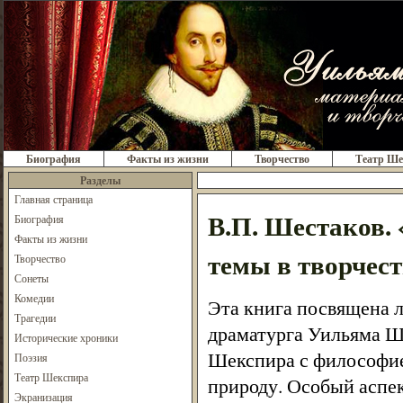
Биография
Факты из жизни
Творчество
Театр Ше
Разделы
Главная страница
В.П. Шестаков.
Биография
Факты из жизни
темы в творчес
Творчество
Сонеты
Комедии
Эта книга посвящена 
Трагедии
драматурга Уильяма Ше
Исторические хроники
Шекспира с философией
Поэзия
Театр Шекспира
природу. Особый аспек
Экранизация