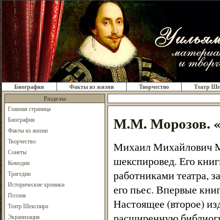
Биография
Факты из жизни
Творчество
Театр Ше
Разделы
Главная страница
М.М. Морозов.
Биография
Факты из жизни
Творчество
Михаил Михайлович М
Сонеты
шекспировед. Его книг
Комедии
работниками театра, 
Трагедии
Исторические хроники
его пьес. Впервые кни
Поэзия
Настоящее (второе) и
Театр Шекспира
расширенную библиог
Экранизация