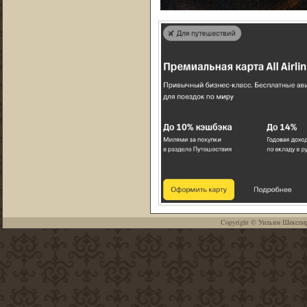
Copyright ©
Уильям Шекспи