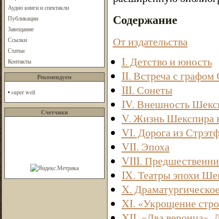
Аудио книги и спектакли
Содержание
Публикации
Завещание
От издательства
Ссылки
Статьи
I. Детство и юность
Контакты
II. Встреча с графо
Рекомендуем
III. Сонеты
•
super well
IV. Внешность Шекс
Счетчики
V. Жизнь Шекспира 
VI. Дорога из Стрэт
VII. Эпоха
VIII. Предшественн
IX. Театры эпохи Ше
X. Драматургическое
XI. «Укрощение стр
XII. «Два веронца».