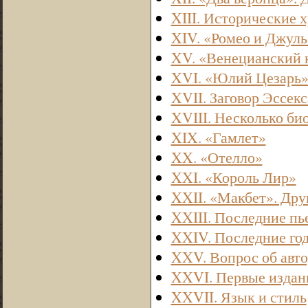
XIII. Исторические 
XIV. «Ромео и Джуль
XV. «Венецианский 
XVI. «Юлий Цезарь
XVII. Заговор Эссекс
XVIII. Несколько би
XIX. «Гамлет»
XX. «Отелло»
XXI. «Король Лир»
XXII. «Макбет». Дру
XXIII. Последние пь
XXIV. Последние го
XXV. Вопрос об авто
XXVI. Первые издан
XXVII. Язык и стиль