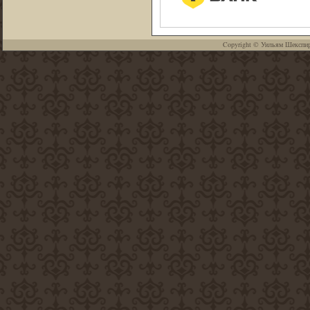
Copyright ©
Уильям Шекспи