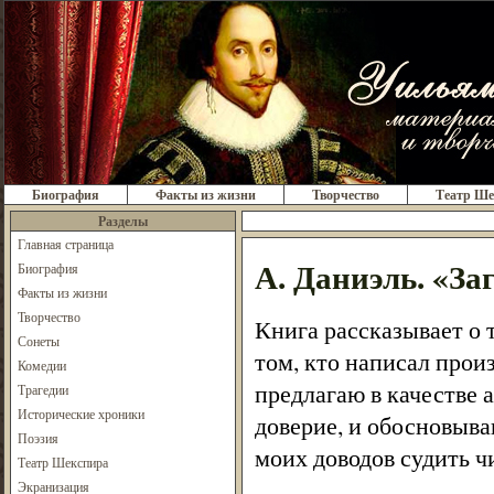
Биография
Факты из жизни
Творчество
Театр Ше
Разделы
Главная страница
А. Даниэль. «З
Биография
Факты из жизни
Творчество
Книга рассказывает о 
Сонеты
том, кто написал про
Комедии
предлагаю в качестве 
Трагедии
Исторические хроники
доверие, и обосновыва
Поэзия
моих доводов судить ч
Театр Шекспира
Экранизация