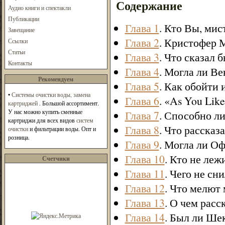
Содержание
Аудио книги и спектакли
Публикации
Глава 1
. Кто Вы, ми
Завещание
Глава 2
. Кристофер 
Ссылки
Статьи
Глава 3
. Что сказал
Контакты
Глава 4
. Могла ли Ве
Рекомендуем
Глава 5
. Как обойти 
•
Системы очистки воды, замена
Глава 6
. «As You Like
картриджей
. Большой ассортимент.
У нас можно купить сменные
Глава 7
. Способно ли
картриджи для всех видов
систем
Глава 8
. Что рассказ
очистки
и фильтрации воды. Опт и
розница.
Глава 9
. Могла ли Оф
Глава 10
. Кто не леж
Счетчики
Глава 11
. Чего не с
Глава 12
. Что мелют
Глава 13
. О чем рас
Глава 14
. Был ли Ше