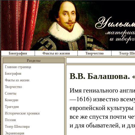
Биография
Факты из жизни
Творчество
Театр Ше
Разделы
Главная страница
В.В. Балашова.
Биография
Факты из жизни
Творчество
Имя гениального англи
Сонеты
—1616) известно всему
Комедии
европейской культуры
Трагедии
Исторические хроники
все же спустя почти ч
Поэзия
и для обывателей, и дл
Театр Шекспира
Экранизация