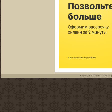
Copyright ©
Уильям Шекспи