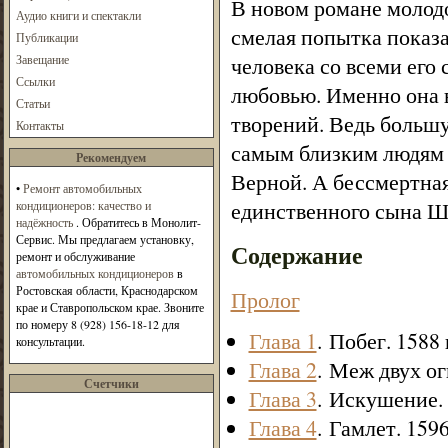
В новом романе молод
Аудио книги и спектакли
смелая попытка показа
Публикации
Завещание
человека со всеми его 
Ссылки
любовью. Именно она 
Статьи
творений. Ведь большу
Контакты
самым близким людям 
Рекомендуем
Верной. А бессмертная
•
Ремонт автомобильных
единственного сына Ше
кондиционеров: качество и
надёжность
. Обратитесь в Монолит-
Сервис. Мы предлагаем установку,
Содержание
ремонт и обслуживание
автомобильных кондиционеров
в
Ростовская области, Краснодарском
Пролог
крае и Ставропольском крае. Звоните
по номеру 8 (928) 156-18-12 для
Глава 1
. Побег. 1588 
консультации.
Глава 2
. Меж двух ог
Счетчики
Глава 3
. Искушение. 
Глава 4
. Гамлет. 1596