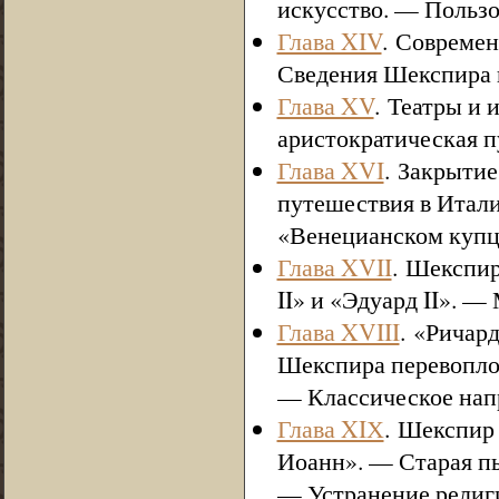
искусство. — Польз
Глава XIV
. Современ
Сведения Шекспира в
Глава XV
. Театры и 
аристократическая 
Глава XVI
. Закрыти
путешествия в Итал
«Венецианском купце
Глава XVII
. Шекспир
II» и «Эдуард II». 
Глава XVIII
. «Ричар
Шекспира перевопло
— Классическое нап
Глава XIХ
. Шекспир 
Иоанн». — Старая пь
— Устранение религ