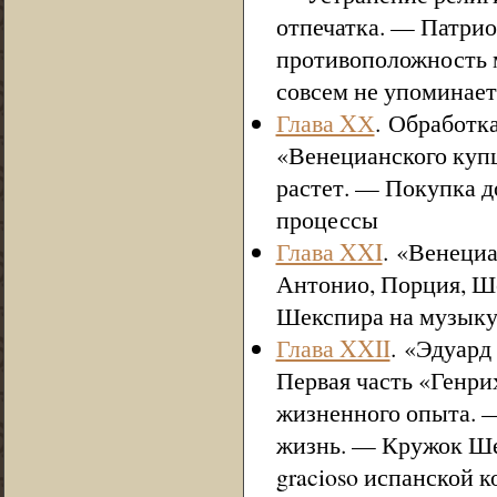
отпечатка. — Патри
противоположность 
совсем не упоминает
Глава XХ
. Обработк
«Венецианского купц
растет. — Покупка д
процессы
Глава XXI
. «Венеци
Антонио, Порция, Ш
Шекспира на музык
Глава XXII
. «Эдуард
Первая часть «Генри
жизненного опыта. —
жизнь. — Кружок Ше
gracioso испанской 