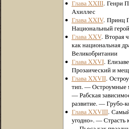
Глава XXIII
. Генри 
Ахиллес
Глава XXIV
. Принц 
Национальный герой
Глава XXV
. Вторая 
как национальная д
Великобритании
Глава XXVI
. Елизав
Прозаический и мещ
Глава XXVII
. Остро
тип. — Остроумные 
— Рабская зависимос
развитие. — Грубо-
Глава XXVIII
. Самы
угодно». — Страсть 
— Пьеса как праздн