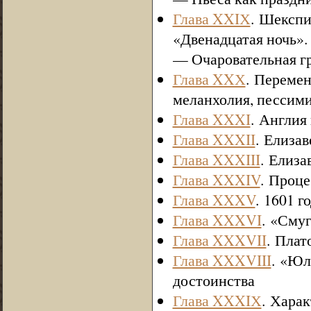
Глава XXIХ
. Шекспи
«Двенадцатая ночь»
— Очаровательная г
Глава XXХ
. Переме
меланхолия, пессим
Глава XXXI
. Англия
Глава XXXII
. Елизав
Глава XXXIII
. Елиза
Глава XXXIV
. Проце
Глава XXXV
. 1601 
Глава XXXVI
. «Смуг
Глава XXXVII
. Пла
Глава XXXVIII
. «Юл
достоинства
Глава XXXIХ
. Харак