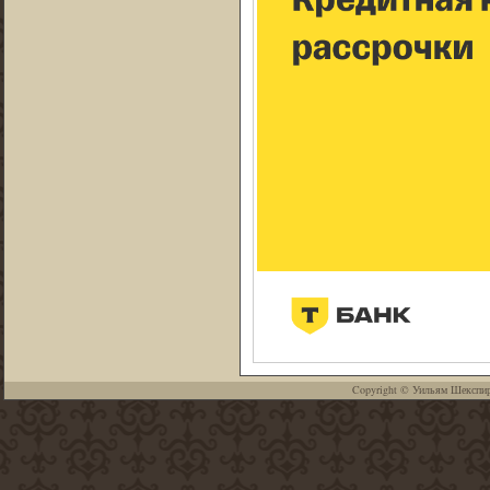
Copyright ©
Уильям Шекспи