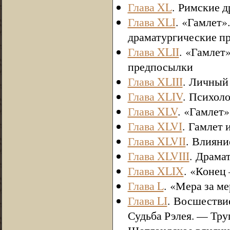
Глава XL
. Римские 
Глава XLI
. «Гамлет»
драматургические п
Глава XLII
. «Гамлет
предпосылки
Глава XLIII
. Личный
Глава XLIV
. Психоло
Глава XLV
. «Гамлет»
Глава XLVI
. Гамлет 
Глава XLVII
. Влияни
Глава XLVIII
. Драма
Глава XLIX
. «Конец
Глава L
. «Мера за м
Глава LI
. Восшестви
Судьба Рэлея. — Тру