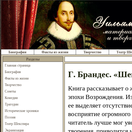
Биография
Факты из жизни
Творчество
Театр Ше
Разделы
Главная страница
Г. Брандес. «Ш
Биография
Факты из жизни
Творчество
Книга рассказывает о 
Сонеты
эпохи Возрождения. И
Комедии
ее выделяет отсутстви
Трагедии
Исторические хроники
восприятие огромного 
Поэзия
читатель лучше мог уя
Театр Шекспира
творения, приводится
Экранизация