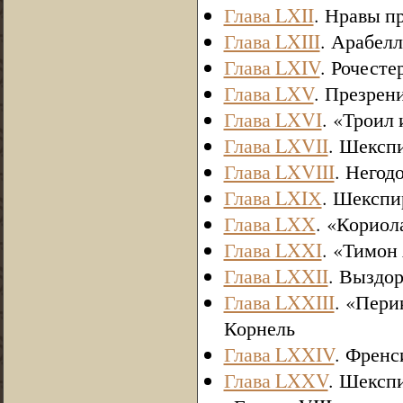
Глава LXII
. Нравы п
Глава LXIII
. Арабел
Глава LXIV
. Рочесте
Глава LXV
. Презрен
Глава LXVI
. «Троил
Глава LXVII
. Шексп
Глава LXVIII
. Негод
Глава LXIХ
. Шекспи
Глава LXX
. «Кориол
Глава LXXI
. «Тимон
Глава LXXII
. Выздо
Глава LXXIII
. «Пери
Корнель
Глава LXXIV
. Френс
Глава LXXV
. Шекспи