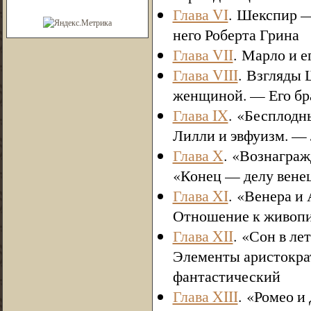
Глава VI
. Шекспир —
него Роберта Грина
Глава VII
. Марло и 
Глава VIII
. Взгляды
женщиной. — Его бра
Глава IX
. «Бесплодн
Лилли и эвфуизм. —
Глава X
. «Вознаграж
«Конец — делу вене
Глава XI
. «Венера и
Отношение к живоп
Глава XII
. «Сон в л
Элементы аристокра
фантастический
Глава XIII
. «Ромео и