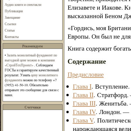
Аудио книги и спектакли
Елизавете и Иакове. К
Публикации
высказанной Беном Дж
Завещание
Ссылки
«Гордись, моя Британия
Статьи
Европы. Он был не для 
Контакты
Рекомендуем
Книга содержит богат
•
Залить монолитный фундамент по
Содержание
выгодной цене можно в компании
«СтройТехПроект»
. Соблюдаем
ГОСТы и гарантируем качественный
Предисловие
результат. Узнать
цену монолитного
фундамента
можно по телефону +7
Глава I
. Вступление
(3952) 41-50-10. Обязательно
отправьте это сообщение для связи с
Глава II
. Стратфорд.
нами.
Глава III
. Женитьба.
Счетчики
Глава IV
. Лондон. —
Глава V
. Политическ
нарождающаяся вели