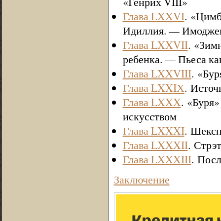
«Генрих VIII»
Глава LXXVI
. «Цим
Идиллия. — Имодже
Глава LXXVII
. «Зим
ребенка. — Пьеса к
Глава LXXVIII
. «Бу
Глава LXXIХ
. Источ
Глава LXXX
. «Буря
искусством
Глава LXXXI
. Шексп
Глава LXXXII
. Стрэ
Глава LXXXIII
. Пос
Заключение