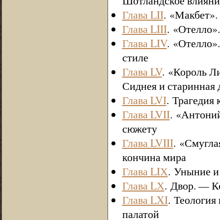
Шотландское влияни
Глава LII
. «Макбет».
Глава LIII
. «Отелло»
Глава LIV
. «Отелло»
стиле
Глава LV
. «Король Л
Сиднея и старинная 
Глава LVI
. Трагедия
Глава LVII
. «Антони
сюжету
Глава LVIII
. «Смугла
кончина мира
Глава LIХ
. Уныние и
Глава LХ
. Двор. — 
Глава LXI
. Теология
палатой